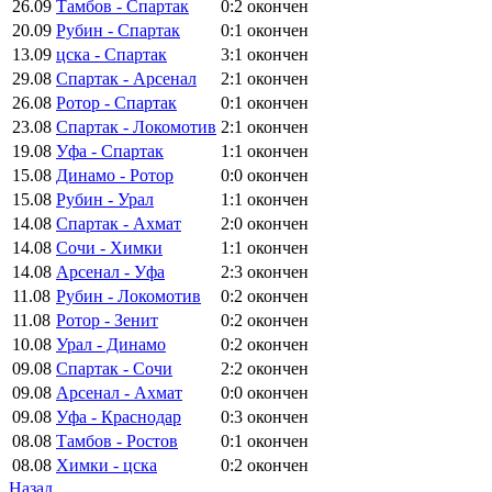
26.09
Тамбов - Спартак
0:2
окончен
20.09
Рубин - Спартак
0:1
окончен
13.09
цска - Спартак
3:1
окончен
29.08
Спартак - Арсенал
2:1
окончен
26.08
Ротор - Спартак
0:1
окончен
23.08
Спартак - Локомотив
2:1
окончен
19.08
Уфа - Спартак
1:1
окончен
15.08
Динамо - Ротор
0:0
окончен
15.08
Рубин - Урал
1:1
окончен
14.08
Спартак - Ахмат
2:0
окончен
14.08
Сочи - Химки
1:1
окончен
14.08
Арсенал - Уфа
2:3
окончен
11.08
Рубин - Локомотив
0:2
окончен
11.08
Ротор - Зенит
0:2
окончен
10.08
Урал - Динамо
0:2
окончен
09.08
Спартак - Сочи
2:2
окончен
09.08
Арсенал - Ахмат
0:0
окончен
09.08
Уфа - Краснодар
0:3
окончен
08.08
Тамбов - Ростов
0:1
окончен
08.08
Химки - цска
0:2
окончен
Назад