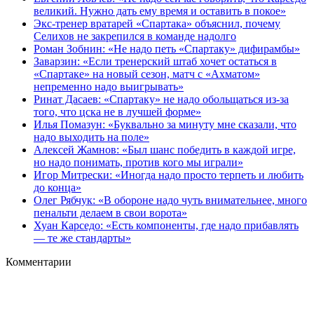
великий. Нужно дать ему время и оставить в покое»
Экс-тренер вратарей «Спартака» объяснил, почему
Селихов не закрепился в команде надолго
Роман Зобнин: «Не надо петь «Спартаку» дифирамбы»
Заварзин: «Если тренерский штаб хочет остаться в
«Спартаке» на новый сезон, матч с «Ахматом»
непременно надо выигрывать»
Ринат Дасаев: «Спартаку» не надо обольщаться из-за
того, что цска не в лучшей форме»
Илья Помазун: «Буквально за минуту мне сказали, что
надо выходить на поле»
Алексей Жамнов: «Был шанс победить в каждой игре,
но надо понимать, против кого мы играли»
Игор Митрески: «Иногда надо просто терпеть и любить
до конца»
Олег Рябчук: «В обороне надо чуть внимательнее, много
пенальти делаем в свои ворота»
Хуан Карседо: «Есть компоненты, где надо прибавлять
— те же стандарты»
Комментарии