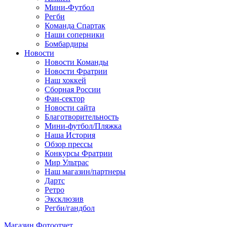
Мини-Футбол
Регби
Команда Спартак
Наши соперники
Бомбардиры
Новости
Новости Команды
Новости Фратрии
Наш хоккей
Сборная России
Фан-cектор
Новости сайта
Благотворительность
Мини-футбол/Пляжка
Наша История
Обзор прессы
Конкурсы Фратрии
Мир Ультрас
Наш магазин/партнеры
Дартс
Ретро
Эксклюзив
Регби/гандбол
Магазин
Фотоотчет