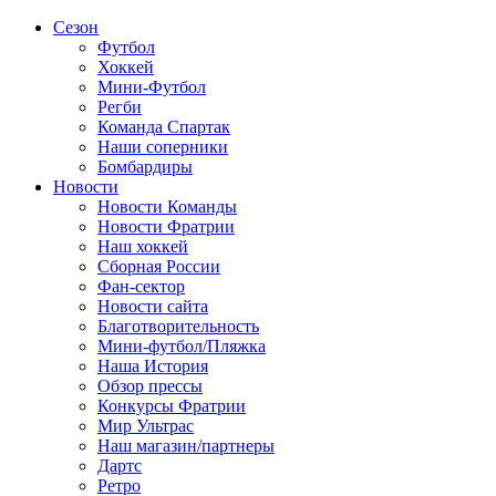
Сезон
Футбол
Хоккей
Мини-Футбол
Регби
Команда Спартак
Наши соперники
Бомбардиры
Новости
Новости Команды
Новости Фратрии
Наш хоккей
Сборная России
Фан-cектор
Новости сайта
Благотворительность
Мини-футбол/Пляжка
Наша История
Обзор прессы
Конкурсы Фратрии
Мир Ультрас
Наш магазин/партнеры
Дартс
Ретро