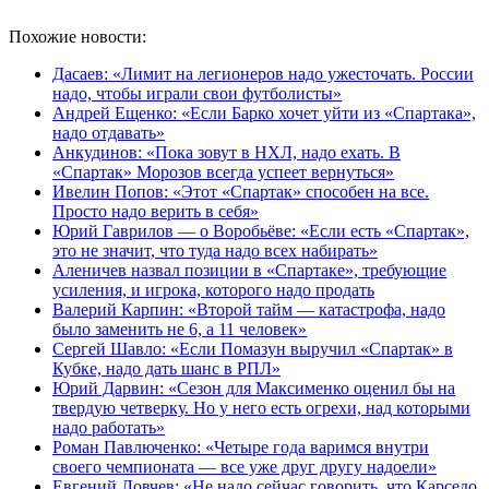
Похожие новости:
Дасаев: «Лимит на легионеров надо ужесточать. России
надо, чтобы играли свои футболисты»
Андрей Ещенко: «Если Барко хочет уйти из «Спартака»,
надо отдавать»
Анкудинов: «Пока зовут в НХЛ, надо ехать. В
«Спартак» Морозов всегда успеет вернуться»
Ивелин Попов: «Этот «Спартак» способен на все.
Просто надо верить в себя»
Юрий Гаврилов — о Воробьёве: «Если есть «Спартак»,
это не значит, что туда надо всех набирать»
Аленичев назвал позиции в «Спартаке», требующие
усиления, и игрока, которого надо продать
Валерий Карпин: «Второй тайм — катастрофа, надо
было заменить не 6, а 11 человек»
Сергей Шавло: «Если Помазун выручил «Спартак» в
Кубке, надо дать шанс в РПЛ»
Юрий Дарвин: «Сезон для Максименко оценил бы на
твердую четверку. Но у него есть огрехи, над которыми
надо работать»
Роман Павлюченко: «Четыре года варимся внутри
своего чемпионата — все уже друг другу надоели»
Евгений Ловчев: «Не надо сейчас говорить, что Карседо