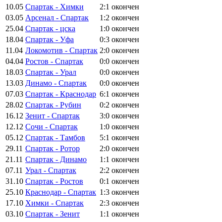
10.05
Спартак - Химки
2:1
окончен
03.05
Арсенал - Спартак
1:2
окончен
25.04
Спартак - цска
1:0
окончен
18.04
Спартак - Уфа
0:3
окончен
11.04
Локомотив - Спартак
2:0
окончен
04.04
Ростов - Спартак
0:0
окончен
18.03
Спартак - Урал
0:0
окончен
13.03
Динамо - Спартак
0:0
окончен
07.03
Спартак - Краснодар
6:1
окончен
28.02
Спартак - Рубин
0:2
окончен
16.12
Зенит - Спартак
3:0
окончен
12.12
Сочи - Спартак
1:0
окончен
05.12
Спартак - Тамбов
5:1
окончен
29.11
Спартак - Ротор
2:0
окончен
21.11
Спартак - Динамо
1:1
окончен
07.11
Урал - Спартак
2:2
окончен
31.10
Спартак - Ростов
0:1
окончен
25.10
Краснодар - Спартак
1:3
окончен
17.10
Химки - Спартак
2:3
окончен
03.10
Спартак - Зенит
1:1
окончен