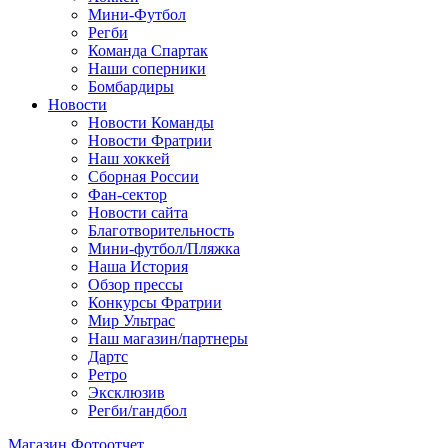
Мини-Футбол
Регби
Команда Спартак
Наши соперники
Бомбардиры
Новости
Новости Команды
Новости Фратрии
Наш хоккей
Сборная России
Фан-cектор
Новости сайта
Благотворительность
Мини-футбол/Пляжка
Наша История
Обзор прессы
Конкурсы Фратрии
Мир Ультрас
Наш магазин/партнеры
Дартс
Ретро
Эксклюзив
Регби/гандбол
Магазин
Фотоотчет