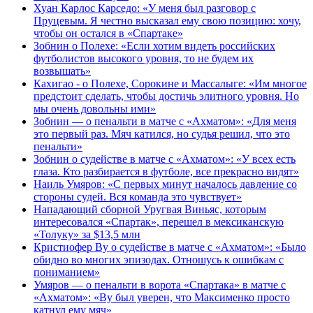
Хуан Карлос Карседо: «У меня был разговор с
Пруцевым. Я честно высказал ему свою позицию: хочу,
чтобы он остался в «Спартаке»
Зобнин о Полехе: «Если хотим видеть российских
футболистов высокого уровня, то не будем их
возвышать»
Кахигао - о Полехе, Сорокине и Массалыге: «Им многое
предстоит сделать, чтобы достичь элитного уровня. Но
мы очень довольны ими»
Зобнин — о пенальти в матче с «Ахматом»: «Для меня
это первый раз. Мяч катился, но судья решил, что это
пенальти»
Зобнин о судействе в матче с «Ахматом»: «У всех есть
глаза. Кто разбирается в футболе, все прекрасно видят»
Наиль Умяров: «С первых минут началось давление со
стороны судей. Вся команда это чувствует»
Нападающий сборной Уругвая Виньяс, которым
интересовался «Спартак», перешел в мексиканскую
«Толуку» за $13,5 млн
Кристиофер Ву о судействе в матче с «Ахматом»: «Было
обидно во многих эпизодах. Отношусь к ошибкам с
пониманием»
Умяров — о пенальти в ворота «Спартака» в матче с
«Ахматом»: «Ву был уверен, что Максименко просто
катнул ему мяч»