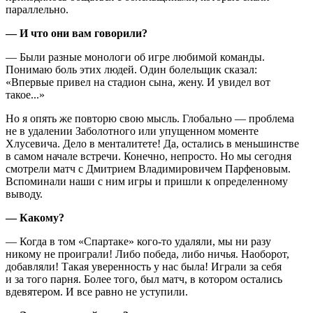
параллельно.
— И что они вам говорили?
— Были разные монологи об игре любимой команды.
Понимаю боль этих людей. Один болельщик сказал:
«Впервые привел на стадион сына, жену. И увидел вот
такое...»
Но я опять же повторю свою мысль. Глобально — проблема
не в удалении Заболотного или упущенном моменте
Хлусевича. Дело в менталитете! Да, остались в меньшинстве
в самом начале встречи. Конечно, непросто. Но мы сегодня
смотрели матч с Дмитрием Владимировичем Парфеновым.
Вспоминали наши с ним игры и пришли к определенному
выводу.
— Какому?
— Когда в том «Спартаке» кого-то удаляли, мы ни разу
никому не проиграли! Либо победа, либо ничья. Наоборот,
добавляли! Такая уверенность у нас была! Играли за себя
и за того парня. Более того, был матч, в котором остались
вдевятером. И все равно не уступили.