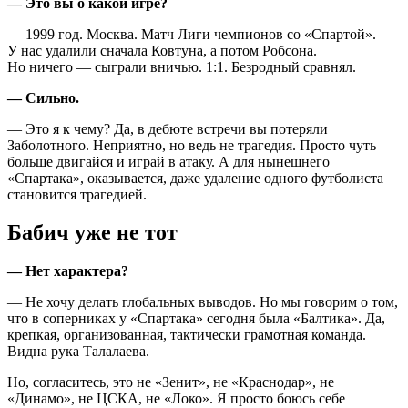
— Это вы о какой игре?
— 1999 год. Москва. Матч Лиги чемпионов со «Спартой».
У нас удалили сначала Ковтуна, а потом Робсона.
Но ничего — сыграли вничью. 1:1. Безродный сравнял.
— Сильно.
— Это я к чему? Да, в дебюте встречи вы потеряли
Заболотного. Неприятно, но ведь не трагедия. Просто чуть
больше двигайся и играй в атаку. А для нынешнего
«Спартака», оказывается, даже удаление одного футболиста
становится трагедией.
Бабич уже не тот
— Нет характера?
— Не хочу делать глобальных выводов. Но мы говорим о том,
что в соперниках у «Спартака» сегодня была «Балтика». Да,
крепкая, организованная, тактически грамотная команда.
Видна рука Талалаева.
Но, согласитесь, это не «Зенит», не «Краснодар», не
«Динамо», не ЦСКА, не «Локо». Я просто боюсь себе