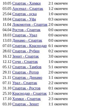
10.05
Спартак - Химки
2:1
окончен
03.05
Арсенал - Спартак
1:2
окончен
25.04
Спартак - цска
1:0
окончен
18.04
Спартак - Уфа
0:3
окончен
11.04
Локомотив - Спартак
2:0
окончен
04.04
Ростов - Спартак
0:0
окончен
18.03
Спартак - Урал
0:0
окончен
13.03
Динамо - Спартак
0:0
окончен
07.03
Спартак - Краснодар
6:1
окончен
28.02
Спартак - Рубин
0:2
окончен
16.12
Зенит - Спартак
3:0
окончен
12.12
Сочи - Спартак
1:0
окончен
05.12
Спартак - Тамбов
5:1
окончен
29.11
Спартак - Ротор
2:0
окончен
21.11
Спартак - Динамо
1:1
окончен
07.11
Урал - Спартак
2:2
окончен
31.10
Спартак - Ростов
0:1
окончен
25.10
Краснодар - Спартак
1:3
окончен
17.10
Химки - Спартак
2:3
окончен
03.10
Спартак - Зенит
1:1
окончен