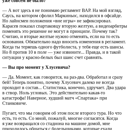
уже совсем не было?
— А вот здесь я не понимаю регламент ВАР. На мой взгляд,
Саусь, на котором сфолил Маркиньос, находился в офсайде.
Но лайнсмен положения «вне игры» не зафиксировал.
Карасев показал спартаковцу вторую желтую, а видеоарбитры
поменять это решение не могут в принципе. Почему так?
Считаю, и вторые желтые нужно отменять, если на то есть
основания. Обязательно надо вносить изменения в регламент.
Когда ты теряешь одного футболиста, у тебя еще есть шансы.
Но 8 против 10 в поле — уже извините... Правда, и в такой
ситуации у красно-белых был шанс счет сравнять.
— Вы про момент у Хлусевича?
— Да. Момент, как говорится, на раз-два. Обработал и сразу
бей! Теперь понятно, почему Хлусевич далеко не всегда
проходит в состав... Статистика, конечно, удручает. Два удара
в створ. Ноль угловых. Это действительно какая-то
катастрофа! Наверное, худший матч «Спартака» при
Станковиче.
Пугает, что мы говорим об этом после второго тура. Но что
есть, то есть. Со мной, пожалуй, многие согласятся. Когда
я уже возвращался со стадиона на машине домой, мне
приходилось общаться с болельщиками, которые ехали