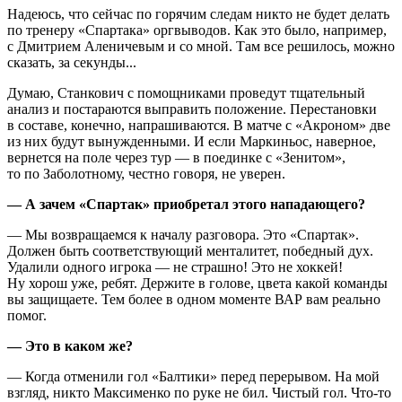
Надеюсь, что сейчас по горячим следам никто не будет делать
по тренеру «Спартака» оргвыводов. Как это было, например,
с Дмитрием Аленичевым и со мной. Там все решилось, можно
сказать, за секунды...
Думаю, Станкович с помощниками проведут тщательный
анализ и постараются выправить положение. Перестановки
в составе, конечно, напрашиваются. В матче с «Акроном» две
из них будут вынужденными. И если Маркиньос, наверное,
вернется на поле через тур — в поединке с «Зенитом»,
то по Заболотному, честно говоря, не уверен.
— А зачем «Спартак» приобретал этого нападающего?
— Мы возвращаемся к началу разговора. Это «Спартак».
Должен быть соответствующий менталитет, победный дух.
Удалили одного игрока — не страшно! Это не хоккей!
Ну хорош уже, ребят. Держите в голове, цвета какой команды
вы защищаете. Тем более в одном моменте ВАР вам реально
помог.
— Это в каком же?
— Когда отменили гол «Балтики» перед перерывом. На мой
взгляд, никто Максименко по руке не бил. Чистый гол. Что-то