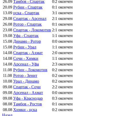
26.09
Тамбов - Спартак
0:2
окончен
20.09
Рубин - Спартак
0:1
окончен
13.09
цска - Спартак
3:1
окончен
29.08
Спартак - Арсенал
2:1
окончен
26.08
Ротор - Спартак
0:1
окончен
23.08
Спартак - Локомотив
2:1
окончен
19.08
Уфа - Спартак
1:1
окончен
15.08
Динамо - Ротор
0:0
окончен
15.08
Рубин - Урал
1:1
окончен
14.08
Спартак - Ахмат
2:0
окончен
14.08
Сочи - Химки
1:1
окончен
14.08
Арсенал - Уфа
2:3
окончен
11.08
Рубин - Локомотив
0:2
окончен
11.08
Ротор - Зенит
0:2
окончен
10.08
Урал - Динамо
0:2
окончен
09.08
Спартак - Сочи
2:2
окончен
09.08
Арсенал - Ахмат
0:0
окончен
09.08
Уфа - Краснодар
0:3
окончен
08.08
Тамбов - Ростов
0:1
окончен
08.08
Химки - цска
0:2
окончен
Назад