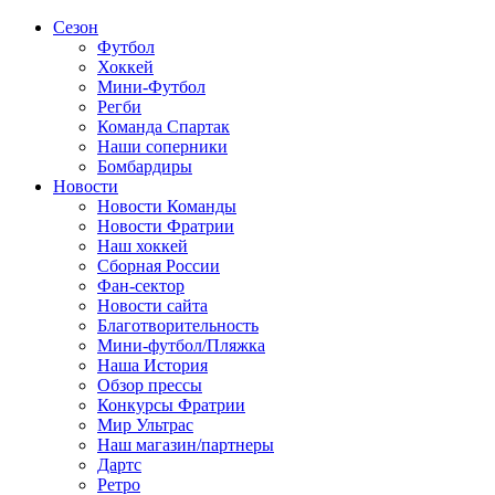
Сезон
Футбол
Хоккей
Мини-Футбол
Регби
Команда Спартак
Наши соперники
Бомбардиры
Новости
Новости Команды
Новости Фратрии
Наш хоккей
Сборная России
Фан-cектор
Новости сайта
Благотворительность
Мини-футбол/Пляжка
Наша История
Обзор прессы
Конкурсы Фратрии
Мир Ультрас
Наш магазин/партнеры
Дартс
Ретро