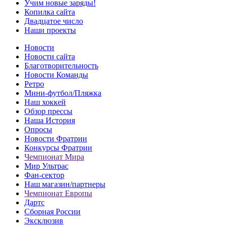
Учим новые заряды!
Копилка сайта
Двадцатое число
Наши проекты
Новости
Новости сайта
Благотворительность
Новости Команды
Ретро
Мини-футбол/Пляжка
Наш хоккей
Обзор прессы
Наша История
Опросы
Новости Фратрии
Конкурсы Фратрии
Чемпионат Мира
Мир Ультрас
Фан-cектор
Наш магазин/партнеры
Чемпионат Европы
Дартс
Сборная России
Эксклюзив