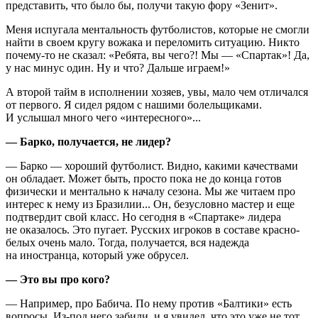
представить, что было бы, получи такую фору «Зенит».
Меня испугала ментальность футболистов, которые не смогли
найти в своем кругу вожака и переломить ситуацию. Никто
почему-то не сказал: «Ребята, вы чего?! Мы — «Спартак»! Да,
у нас минус один. Ну и что? Дальше играем!»
А второй тайм в исполнении хозяев, увы, мало чем отличался
от первого. Я сидел рядом с нашими болельщиками.
И услышал много чего «интересного»...
— Барко, получается, не лидер?
— Барко — хороший футболист. Видно, какими качествами
он обладает. Может быть, просто пока не до конца готов
физически и ментально к началу сезона. Мы же читаем про
интерес к нему из Бразилии... Он, безусловно мастер и еще
подтвердит свой класс. Но сегодня в «Спартаке» лидера
не оказалось. Это пугает. Русских игроков в составе красно-
белых очень мало. Тогда, получается, вся надежда
на иностранца, который уже обрусел.
— Это вы про кого?
— Например, про Бабича. По нему против «Балтики» есть
вопросы. Из-под него забили, и я увидел, что это уже не тот