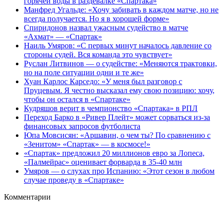
горячей воды в раздевалке «Спартака»
Манфред Угальде: «Хочу забивать в каждом матче, но не
всегда получается. Но я в хорошей форме»
Спиридонов назвал ужасным судейство в матче
«Ахмат» — «Спартак»
Наиль Умяров: «С первых минут началось давление со
стороны судей. Вся команда это чувствует»
Руслан Литвинов — о судействе: «Меняются трактовки,
но на поле ситуации одни и те же»
Хуан Карлос Карседо: «У меня был разговор с
Пруцевым. Я честно высказал ему свою позицию: хочу,
чтобы он остался в «Спартаке»
Кудряшов верит в чемпионство «Спартака» в РПЛ
Переход Барко в «Ривер Плейт» может сорваться из‑за
финансовых запросов футболиста
Юпа Мовсисян: «Аршавин, о чем ты? По сравнению с
«Зенитом» «Спартак» — в космосе!»
«Спартак» предложил 20 миллионов евро за Лопеса,
«Палмейрас» оценивает форварда в 35-40 млн
Умяров — о слухах про Испанию: «Этот сезон в любом
случае проведу в «Спартаке»
Комментарии