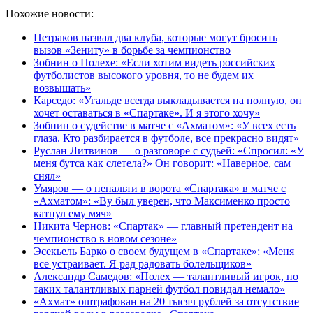
Похожие новости:
Петраков назвал два клуба, которые могут бросить
вызов «Зениту» в борьбе за чемпионство
Зобнин о Полехе: «Если хотим видеть российских
футболистов высокого уровня, то не будем их
возвышать»
Карседо: «Угальде всегда выкладывается на полную, он
хочет оставаться в «Спартаке». И я этого хочу»
Зобнин о судействе в матче с «Ахматом»: «У всех есть
глаза. Кто разбирается в футболе, все прекрасно видят»
Руслан Литвинов — о разговоре с судьей: «Спросил: «У
меня бутса как слетела?» Он говорит: «Наверное, сам
снял»
Умяров — о пенальти в ворота «Спартака» в матче с
«Ахматом»: «Ву был уверен, что Максименко просто
катнул ему мяч»
Никита Чернов: «Спартак» — главный претендент на
чемпионство в новом сезоне»
Эсекьель Барко о своем будущем в «Спартаке»: «Меня
все устраивает. Я рад радовать болельщиков»
Александр Самедов: «Полех — талантливый игрок, но
таких талантливых парней футбол повидал немало»
«Ахмат» оштрафован на 20 тысяч рублей за отсутствие