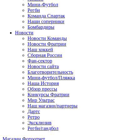
Мини-Футбол
Регби
Команда Спартак
Наши соперники
Бомбардиры
Новости
Новости Команды
Новости Фратрии
Наш хоккей
Сборная России
Фан-cектор
Новости сайта
Благотворительность
Мини-футбол/Пляжка
Наша История
Обзор прессы
Конкурсы Фратрии
Мир Ультрас
Наш магазин/партнеры
Дартс
Ретро
Эксклюзив
Регби/гандбол
Магазин
Фотоотчет