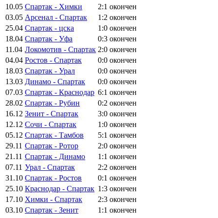
10.05
Спартак - Химки
2:1
окончен
03.05
Арсенал - Спартак
1:2
окончен
25.04
Спартак - цска
1:0
окончен
18.04
Спартак - Уфа
0:3
окончен
11.04
Локомотив - Спартак
2:0
окончен
04.04
Ростов - Спартак
0:0
окончен
18.03
Спартак - Урал
0:0
окончен
13.03
Динамо - Спартак
0:0
окончен
07.03
Спартак - Краснодар
6:1
окончен
28.02
Спартак - Рубин
0:2
окончен
16.12
Зенит - Спартак
3:0
окончен
12.12
Сочи - Спартак
1:0
окончен
05.12
Спартак - Тамбов
5:1
окончен
29.11
Спартак - Ротор
2:0
окончен
21.11
Спартак - Динамо
1:1
окончен
07.11
Урал - Спартак
2:2
окончен
31.10
Спартак - Ростов
0:1
окончен
25.10
Краснодар - Спартак
1:3
окончен
17.10
Химки - Спартак
2:3
окончен
03.10
Спартак - Зенит
1:1
окончен