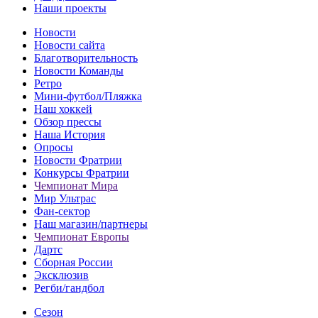
Наши проекты
Новости
Новости сайта
Благотворительность
Новости Команды
Ретро
Мини-футбол/Пляжка
Наш хоккей
Обзор прессы
Наша История
Опросы
Новости Фратрии
Конкурсы Фратрии
Чемпионат Мира
Мир Ультрас
Фан-cектор
Наш магазин/партнеры
Чемпионат Европы
Дартс
Сборная России
Эксклюзив
Регби/гандбол
Сезон