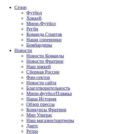
Сезон
Футбол
Хоккей
Мини-Футбол
Регби
Команда Спартак
Наши соперники
Бомбардиры
Новости
Новости Команды
Новости Фратрии
Наш хоккей
Сборная России
Фан-cектор
Новости сайта
Благотворительность
Мини-футбол/Пляжка
Наша История
Обзор прессы
Конкурсы Фратрии
Мир Ультрас
Наш магазин/партнеры
Дартс
Ретро