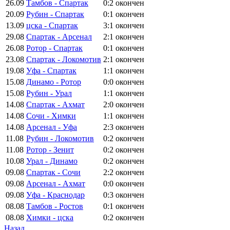
26.09
Тамбов - Спартак
0:2
окончен
20.09
Рубин - Спартак
0:1
окончен
13.09
цска - Спартак
3:1
окончен
29.08
Спартак - Арсенал
2:1
окончен
26.08
Ротор - Спартак
0:1
окончен
23.08
Спартак - Локомотив
2:1
окончен
19.08
Уфа - Спартак
1:1
окончен
15.08
Динамо - Ротор
0:0
окончен
15.08
Рубин - Урал
1:1
окончен
14.08
Спартак - Ахмат
2:0
окончен
14.08
Сочи - Химки
1:1
окончен
14.08
Арсенал - Уфа
2:3
окончен
11.08
Рубин - Локомотив
0:2
окончен
11.08
Ротор - Зенит
0:2
окончен
10.08
Урал - Динамо
0:2
окончен
09.08
Спартак - Сочи
2:2
окончен
09.08
Арсенал - Ахмат
0:0
окончен
09.08
Уфа - Краснодар
0:3
окончен
08.08
Тамбов - Ростов
0:1
окончен
08.08
Химки - цска
0:2
окончен
Назад