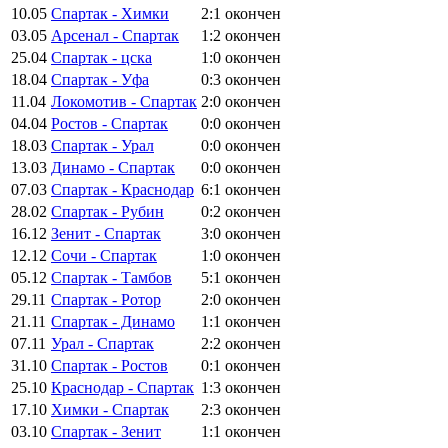
10.05
Спартак - Химки
2:1
окончен
03.05
Арсенал - Спартак
1:2
окончен
25.04
Спартак - цска
1:0
окончен
18.04
Спартак - Уфа
0:3
окончен
11.04
Локомотив - Спартак
2:0
окончен
04.04
Ростов - Спартак
0:0
окончен
18.03
Спартак - Урал
0:0
окончен
13.03
Динамо - Спартак
0:0
окончен
07.03
Спартак - Краснодар
6:1
окончен
28.02
Спартак - Рубин
0:2
окончен
16.12
Зенит - Спартак
3:0
окончен
12.12
Сочи - Спартак
1:0
окончен
05.12
Спартак - Тамбов
5:1
окончен
29.11
Спартак - Ротор
2:0
окончен
21.11
Спартак - Динамо
1:1
окончен
07.11
Урал - Спартак
2:2
окончен
31.10
Спартак - Ростов
0:1
окончен
25.10
Краснодар - Спартак
1:3
окончен
17.10
Химки - Спартак
2:3
окончен
03.10
Спартак - Зенит
1:1
окончен