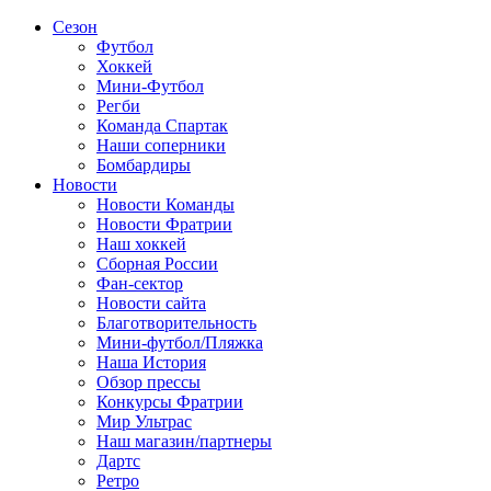
Сезон
Футбол
Хоккей
Мини-Футбол
Регби
Команда Спартак
Наши соперники
Бомбардиры
Новости
Новости Команды
Новости Фратрии
Наш хоккей
Сборная России
Фан-cектор
Новости сайта
Благотворительность
Мини-футбол/Пляжка
Наша История
Обзор прессы
Конкурсы Фратрии
Мир Ультрас
Наш магазин/партнеры
Дартс
Ретро