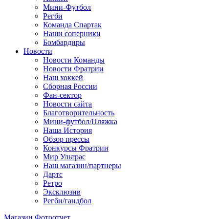
Мини-Футбол
Регби
Команда Спартак
Наши соперники
Бомбардиры
Новости
Новости Команды
Новости Фратрии
Наш хоккей
Сборная России
Фан-cектор
Новости сайта
Благотворительность
Мини-футбол/Пляжка
Наша История
Обзор прессы
Конкурсы Фратрии
Мир Ультрас
Наш магазин/партнеры
Дартс
Ретро
Эксклюзив
Регби/гандбол
Магазин
Фотоотчет