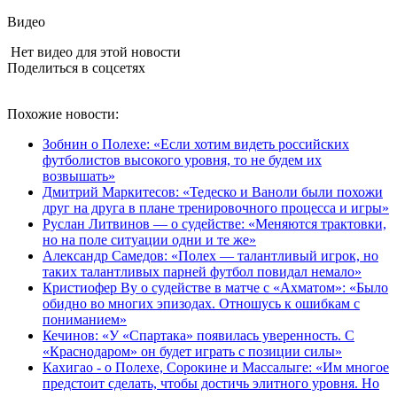
Видео
Нет видео для этой новости
Поделиться в соцсетях
Похожие новости:
Зобнин о Полехе: «Если хотим видеть российских
футболистов высокого уровня, то не будем их
возвышать»
Дмитрий Маркитесов: «Тедеско и Ваноли были похожи
друг на друга в плане тренировочного процесса и игры»
Руслан Литвинов — о судействе: «Меняются трактовки,
но на поле ситуации одни и те же»
Александр Самедов: «Полех — талантливый игрок, но
таких талантливых парней футбол повидал немало»
Кристиофер Ву о судействе в матче с «Ахматом»: «Было
обидно во многих эпизодах. Отношусь к ошибкам с
пониманием»
Кечинов: «У «Спартака» появилась уверенность. С
«Краснодаром» он будет играть с позиции силы»
Кахигао - о Полехе, Сорокине и Массалыге: «Им многое
предстоит сделать, чтобы достичь элитного уровня. Но