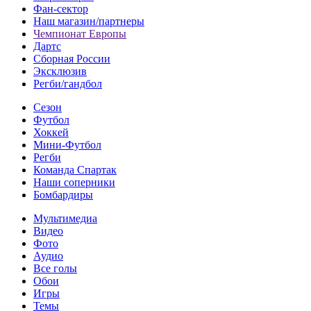
Фан-cектор
Наш магазин/партнеры
Чемпионат Европы
Дартс
Сборная России
Эксклюзив
Регби/гандбол
Сезон
Футбол
Хоккей
Мини-Футбол
Регби
Команда Спартак
Наши соперники
Бомбардиры
Мультимедиа
Видео
Фото
Аудио
Все голы
Обои
Игры
Темы