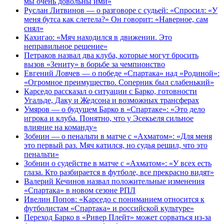
мы очень довольны ими»
Руслан Литвинов — о разговоре с судьей: «Спросил: «У
меня бутса как слетела?» Он говорит: «Наверное, сам
снял»
Кахигао: «Мяч находился в движении. Это
неправильное решение»
Петраков назвал два клуба, которые могут бросить
вызов «Зениту» в борьбе за чемпионство
Евгений Ловчев — о победе «Спартака» над «Родиной»:
«Огромное преимущество. Соперник был слабенький»
Карседо рассказал о ситуации с Барко, готовности
Угальде, Даку и Жедсона и возможных трансферах
Умяров — о будущем Барко в «Спартаке»: «Это дело
игрока и клуба. Понятно, что у Эсекьеля сильное
влияние на команду»
Зобнин — о пенальти в матче с «Ахматом»: «Для меня
это первый раз. Мяч катился, но судья решил, что это
пенальти»
Зобнин о судействе в матче с «Ахматом»: «У всех есть
глаза. Кто разбирается в футболе, все прекрасно видят»
Валерий Кечинов назвал положительные изменения
«Спартака» в новом сезоне РПЛ
Ивелин Попов: «Карседо с пониманием относится к
футболистам «Спартака» и российской культуре»
Переход Барко в «Ривер Плейт» может сорваться из‑за