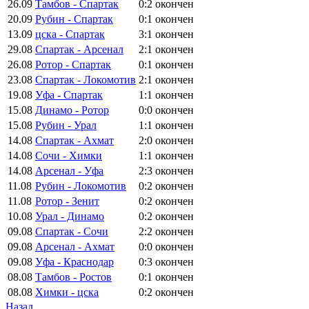
26.09
Тамбов - Спартак
0:2
окончен
20.09
Рубин - Спартак
0:1
окончен
13.09
цска - Спартак
3:1
окончен
29.08
Спартак - Арсенал
2:1
окончен
26.08
Ротор - Спартак
0:1
окончен
23.08
Спартак - Локомотив
2:1
окончен
19.08
Уфа - Спартак
1:1
окончен
15.08
Динамо - Ротор
0:0
окончен
15.08
Рубин - Урал
1:1
окончен
14.08
Спартак - Ахмат
2:0
окончен
14.08
Сочи - Химки
1:1
окончен
14.08
Арсенал - Уфа
2:3
окончен
11.08
Рубин - Локомотив
0:2
окончен
11.08
Ротор - Зенит
0:2
окончен
10.08
Урал - Динамо
0:2
окончен
09.08
Спартак - Сочи
2:2
окончен
09.08
Арсенал - Ахмат
0:0
окончен
09.08
Уфа - Краснодар
0:3
окончен
08.08
Тамбов - Ростов
0:1
окончен
08.08
Химки - цска
0:2
окончен
Назад