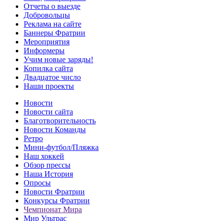
Отчеты о выезде
Добровольцы
Реклама на сайте
Баннеры Фратрии
Мероприятия
Информеры
Учим новые заряды!
Копилка сайта
Двадцатое число
Наши проекты
Новости
Новости сайта
Благотворительность
Новости Команды
Ретро
Мини-футбол/Пляжка
Наш хоккей
Обзор прессы
Наша История
Опросы
Новости Фратрии
Конкурсы Фратрии
Чемпионат Мира
Мир Ультрас