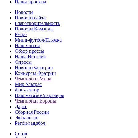
Наши проекты
Новости
Новости сайта
Благотворительность
Новости Команды
Ретро
Мини-футбол/Пляжка
Наш хоккей
Обзор прессы
Наша История
Опросы
Новости Фратрии
Конкурсы Фратрии
Чемпионат Мира
Мир Ультрас
Фан-cектор
Наш магазин/партнеры
Чемпионат Европы
Дартс
Сборная России
Эксклюзив
Регби/гандбол
Сезон