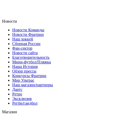
Новости
Новости Команды
Новости Фратрии
Наш хоккей
Сборная России
Фан-cектор
Новости сайта
Благотворительность
Мини-футбол/Пляжка
Наша История
Обзор прессы
Конкурсы Фратрии
Мир Ультрас
Наш магазин/партнеры
Дартс
Ретро
Эксклюзив
Регби/гандбол
Магазин