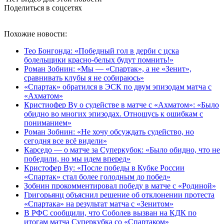
Поделиться в соцсетях
Похожие новости:
Тео Бонгонда: «Победный гол в дерби с цска
болельщики красно-белых будут помнить!»
Роман Зобнин: «Мы — «Спартак», а не «Зенит»,
сравнивать клубы я не собираюсь»
«Спартак» обратился в ЭСК по двум эпизодам матча с
«Ахматом»
Кристиофер Ву о судействе в матче с «Ахматом»: «Было
обидно во многих эпизодах. Отношусь к ошибкам с
пониманием»
Роман Зобнин: «Не хочу обсуждать судейство, но
сегодня все всё видели»
Карседо — о матче за Суперкубок: «Было обидно, что не
победили, но мы идем вперед»
Кристофер Ву: «После победы в Кубке России
«Спартак» стал более голодным до побед»
Зобнин прокомментировал победу в матче с «Родиной»
Григорьянц объяснил решение об отклонении протеста
«Спартака» на результат матча с «Зенитом»
В РФС сообщили, что Соболев вызван на КДК по
итогам матча Суперкубка со «Спартаком»