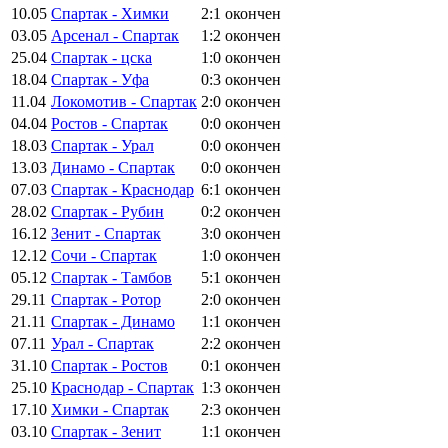
10.05
Спартак - Химки
2:1
окончен
03.05
Арсенал - Спартак
1:2
окончен
25.04
Спартак - цска
1:0
окончен
18.04
Спартак - Уфа
0:3
окончен
11.04
Локомотив - Спартак
2:0
окончен
04.04
Ростов - Спартак
0:0
окончен
18.03
Спартак - Урал
0:0
окончен
13.03
Динамо - Спартак
0:0
окончен
07.03
Спартак - Краснодар
6:1
окончен
28.02
Спартак - Рубин
0:2
окончен
16.12
Зенит - Спартак
3:0
окончен
12.12
Сочи - Спартак
1:0
окончен
05.12
Спартак - Тамбов
5:1
окончен
29.11
Спартак - Ротор
2:0
окончен
21.11
Спартак - Динамо
1:1
окончен
07.11
Урал - Спартак
2:2
окончен
31.10
Спартак - Ростов
0:1
окончен
25.10
Краснодар - Спартак
1:3
окончен
17.10
Химки - Спартак
2:3
окончен
03.10
Спартак - Зенит
1:1
окончен