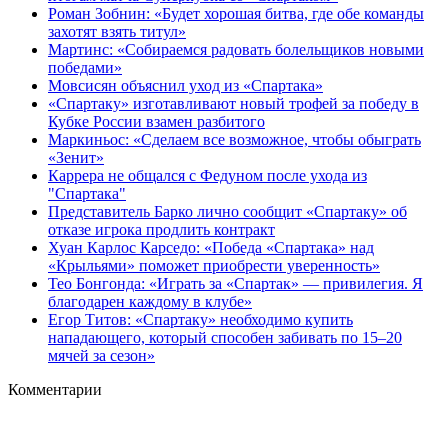
Роман Зобнин: «Будет хорошая битва, где обе команды
захотят взять титул»
Мартинс: «Собираемся радовать болельщиков новыми
победами»
Мовсисян объяснил уход из «Спартака»
«Спартаку» изготавливают новый трофей за победу в
Кубке России взамен разбитого
Маркиньос: «Сделаем все возможное, чтобы обыграть
«Зенит»
Каррера не общался с Федуном после ухода из
"Спартака"
Представитель Барко лично сообщит «Спартаку» об
отказе игрока продлить контракт
Хуан Карлос Карседо: «Победа «Спартака» над
«Крыльями» поможет приобрести уверенность»
Тео Бонгонда: «Играть за «Спартак» — привилегия. Я
благодарен каждому в клубе»
Егор Титов: «Спартаку» необходимо купить
нападающего, который способен забивать по 15–20
мячей за сезон»
Комментарии