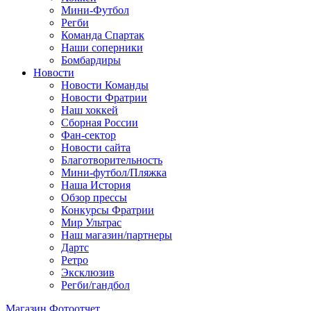
Мини-Футбол
Регби
Команда Спартак
Наши соперники
Бомбардиры
Новости
Новости Команды
Новости Фратрии
Наш хоккей
Сборная России
Фан-cектор
Новости сайта
Благотворительность
Мини-футбол/Пляжка
Наша История
Обзор прессы
Конкурсы Фратрии
Мир Ультрас
Наш магазин/партнеры
Дартс
Ретро
Эксклюзив
Регби/гандбол
Магазин
Фотоотчет