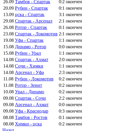
26.09
Тамбов - Спартак
0:2
окончен
20.09
Рубин - Спартак
0:1
окончен
13.09
цска - Спартак
3:1
окончен
29.08
Спартак - Арсенал
2:1
окончен
26.08
Ротор - Спартак
0:1
окончен
23.08
Спартак - Локомотив
2:1
окончен
19.08
Уфа - Спартак
1:1
окончен
15.08
Динамо - Ротор
0:0
окончен
15.08
Рубин - Урал
1:1
окончен
14.08
Спартак - Ахмат
2:0
окончен
14.08
Сочи - Химки
1:1
окончен
14.08
Арсенал - Уфа
2:3
окончен
11.08
Рубин - Локомотив
0:2
окончен
11.08
Ротор - Зенит
0:2
окончен
10.08
Урал - Динамо
0:2
окончен
09.08
Спартак - Сочи
2:2
окончен
09.08
Арсенал - Ахмат
0:0
окончен
09.08
Уфа - Краснодар
0:3
окончен
08.08
Тамбов - Ростов
0:1
окончен
08.08
Химки - цска
0:2
окончен
Назад