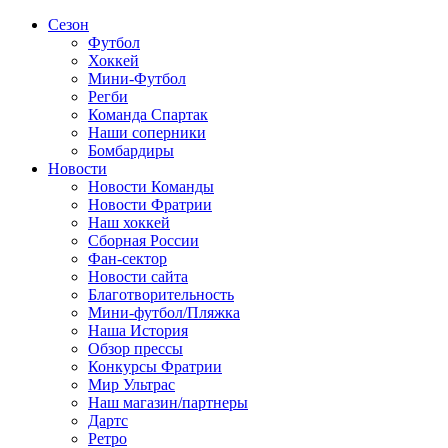
Сезон
Футбол
Хоккей
Мини-Футбол
Регби
Команда Спартак
Наши соперники
Бомбардиры
Новости
Новости Команды
Новости Фратрии
Наш хоккей
Сборная России
Фан-cектор
Новости сайта
Благотворительность
Мини-футбол/Пляжка
Наша История
Обзор прессы
Конкурсы Фратрии
Мир Ультрас
Наш магазин/партнеры
Дартс
Ретро