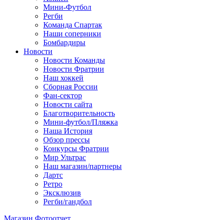
Мини-Футбол
Регби
Команда Спартак
Наши соперники
Бомбардиры
Новости
Новости Команды
Новости Фратрии
Наш хоккей
Сборная России
Фан-cектор
Новости сайта
Благотворительность
Мини-футбол/Пляжка
Наша История
Обзор прессы
Конкурсы Фратрии
Мир Ультрас
Наш магазин/партнеры
Дартс
Ретро
Эксклюзив
Регби/гандбол
Магазин
Фотоотчет