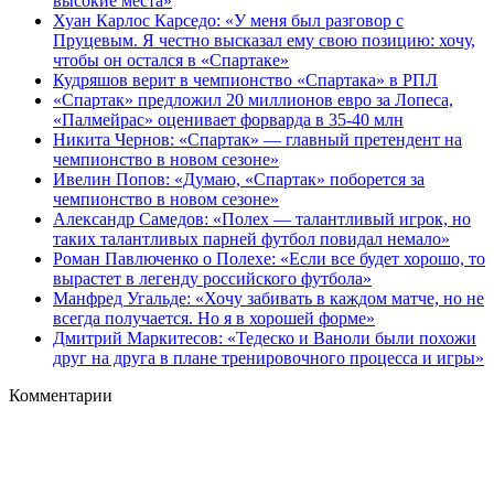
высокие места»
Хуан Карлос Карседо: «У меня был разговор с
Пруцевым. Я честно высказал ему свою позицию: хочу,
чтобы он остался в «Спартаке»
Кудряшов верит в чемпионство «Спартака» в РПЛ
«Спартак» предложил 20 миллионов евро за Лопеса,
«Палмейрас» оценивает форварда в 35-40 млн
Никита Чернов: «Спартак» — главный претендент на
чемпионство в новом сезоне»
Ивелин Попов: «Думаю, «Спартак» поборется за
чемпионство в новом сезоне»
Александр Самедов: «Полех — талантливый игрок, но
таких талантливых парней футбол повидал немало»
Роман Павлюченко о Полехе: «Если все будет хорошо, то
вырастет в легенду российского футбола»
Манфред Угальде: «Хочу забивать в каждом матче, но не
всегда получается. Но я в хорошей форме»
Дмитрий Маркитесов: «Тедеско и Ваноли были похожи
друг на друга в плане тренировочного процесса и игры»
Комментарии