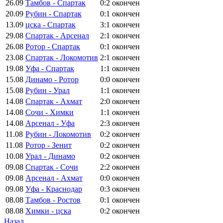
26.09
Тамбов - Спартак
0:2
окончен
20.09
Рубин - Спартак
0:1
окончен
13.09
цска - Спартак
3:1
окончен
29.08
Спартак - Арсенал
2:1
окончен
26.08
Ротор - Спартак
0:1
окончен
23.08
Спартак - Локомотив
2:1
окончен
19.08
Уфа - Спартак
1:1
окончен
15.08
Динамо - Ротор
0:0
окончен
15.08
Рубин - Урал
1:1
окончен
14.08
Спартак - Ахмат
2:0
окончен
14.08
Сочи - Химки
1:1
окончен
14.08
Арсенал - Уфа
2:3
окончен
11.08
Рубин - Локомотив
0:2
окончен
11.08
Ротор - Зенит
0:2
окончен
10.08
Урал - Динамо
0:2
окончен
09.08
Спартак - Сочи
2:2
окончен
09.08
Арсенал - Ахмат
0:0
окончен
09.08
Уфа - Краснодар
0:3
окончен
08.08
Тамбов - Ростов
0:1
окончен
08.08
Химки - цска
0:2
окончен
Назад