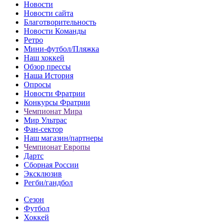
Новости
Новости сайта
Благотворительность
Новости Команды
Ретро
Мини-футбол/Пляжка
Наш хоккей
Обзор прессы
Наша История
Опросы
Новости Фратрии
Конкурсы Фратрии
Чемпионат Мира
Мир Ультрас
Фан-cектор
Наш магазин/партнеры
Чемпионат Европы
Дартс
Сборная России
Эксклюзив
Регби/гандбол
Сезон
Футбол
Хоккей