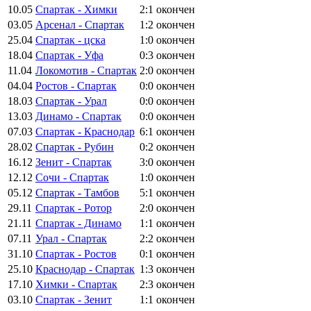
10.05
Спартак - Химки
2:1
окончен
03.05
Арсенал - Спартак
1:2
окончен
25.04
Спартак - цска
1:0
окончен
18.04
Спартак - Уфа
0:3
окончен
11.04
Локомотив - Спартак
2:0
окончен
04.04
Ростов - Спартак
0:0
окончен
18.03
Спартак - Урал
0:0
окончен
13.03
Динамо - Спартак
0:0
окончен
07.03
Спартак - Краснодар
6:1
окончен
28.02
Спартак - Рубин
0:2
окончен
16.12
Зенит - Спартак
3:0
окончен
12.12
Сочи - Спартак
1:0
окончен
05.12
Спартак - Тамбов
5:1
окончен
29.11
Спартак - Ротор
2:0
окончен
21.11
Спартак - Динамо
1:1
окончен
07.11
Урал - Спартак
2:2
окончен
31.10
Спартак - Ростов
0:1
окончен
25.10
Краснодар - Спартак
1:3
окончен
17.10
Химки - Спартак
2:3
окончен
03.10
Спартак - Зенит
1:1
окончен