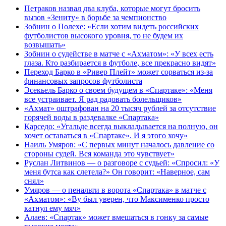
Петраков назвал два клуба, которые могут бросить
вызов «Зениту» в борьбе за чемпионство
Зобнин о Полехе: «Если хотим видеть российских
футболистов высокого уровня, то не будем их
возвышать»
Зобнин о судействе в матче с «Ахматом»: «У всех есть
глаза. Кто разбирается в футболе, все прекрасно видят»
Переход Барко в «Ривер Плейт» может сорваться из‑за
финансовых запросов футболиста
Эсекьель Барко о своем будущем в «Спартаке»: «Меня
все устраивает. Я рад радовать болельщиков»
«Ахмат» оштрафован на 20 тысяч рублей за отсутствие
горячей воды в раздевалке «Спартака»
Карседо: «Угальде всегда выкладывается на полную, он
хочет оставаться в «Спартаке». И я этого хочу»
Наиль Умяров: «С первых минут началось давление со
стороны судей. Вся команда это чувствует»
Руслан Литвинов — о разговоре с судьей: «Спросил: «У
меня бутса как слетела?» Он говорит: «Наверное, сам
снял»
Умяров — о пенальти в ворота «Спартака» в матче с
«Ахматом»: «Ву был уверен, что Максименко просто
катнул ему мяч»
Алаев: «Спартак» может вмешаться в гонку за самые