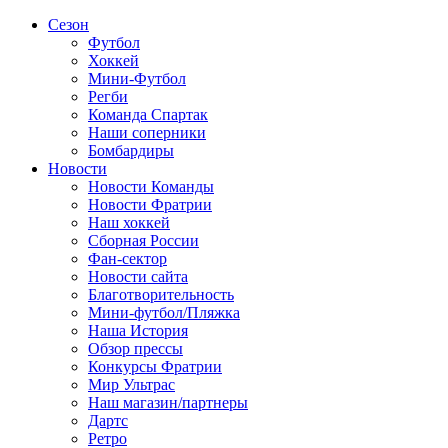
Сезон
Футбол
Хоккей
Мини-Футбол
Регби
Команда Спартак
Наши соперники
Бомбардиры
Новости
Новости Команды
Новости Фратрии
Наш хоккей
Сборная России
Фан-cектор
Новости сайта
Благотворительность
Мини-футбол/Пляжка
Наша История
Обзор прессы
Конкурсы Фратрии
Мир Ультрас
Наш магазин/партнеры
Дартс
Ретро