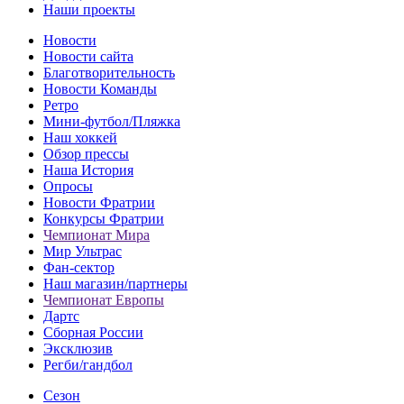
Наши проекты
Новости
Новости сайта
Благотворительность
Новости Команды
Ретро
Мини-футбол/Пляжка
Наш хоккей
Обзор прессы
Наша История
Опросы
Новости Фратрии
Конкурсы Фратрии
Чемпионат Мира
Мир Ультрас
Фан-cектор
Наш магазин/партнеры
Чемпионат Европы
Дартс
Сборная России
Эксклюзив
Регби/гандбол
Сезон