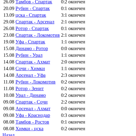
26.09
Тамбов - Спартак
0:2
окончен
20.09
Рубин - Спартак
0:1
окончен
13.09
цска - Спартак
3:1
окончен
29.08
Спартак - Арсенал
2:1
окончен
26.08
Ротор - Спартак
0:1
окончен
23.08
Спартак - Локомотив
2:1
окончен
19.08
Уфа - Спартак
1:1
окончен
15.08
Динамо - Ротор
0:0
окончен
15.08
Рубин - Урал
1:1
окончен
14.08
Спартак - Ахмат
2:0
окончен
14.08
Сочи - Химки
1:1
окончен
14.08
Арсенал - Уфа
2:3
окончен
11.08
Рубин - Локомотив
0:2
окончен
11.08
Ротор - Зенит
0:2
окончен
10.08
Урал - Динамо
0:2
окончен
09.08
Спартак - Сочи
2:2
окончен
09.08
Арсенал - Ахмат
0:0
окончен
09.08
Уфа - Краснодар
0:3
окончен
08.08
Тамбов - Ростов
0:1
окончен
08.08
Химки - цска
0:2
окончен
Назад