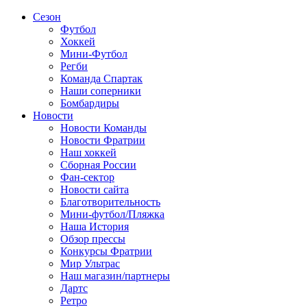
Сезон
Футбол
Хоккей
Мини-Футбол
Регби
Команда Спартак
Наши соперники
Бомбардиры
Новости
Новости Команды
Новости Фратрии
Наш хоккей
Сборная России
Фан-cектор
Новости сайта
Благотворительность
Мини-футбол/Пляжка
Наша История
Обзор прессы
Конкурсы Фратрии
Мир Ультрас
Наш магазин/партнеры
Дартс
Ретро