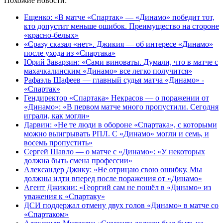
Похожие новости:
Ещенко: «В матче «Спартак» — «Динамо» победит тот,
кто допустит меньше ошибок. Преимущество на стороне
«красно‑белых»
«Сразу сказал «нет». Джикия — об интересе «Динамо»
после ухода из «Спартака»
Юрий Заварзин: «Сами виноваты. Думали, что в матче с
махачкалинским «Динамо» все легко получится»
Рафаэль Шафеев — главный судья матча «Динамо» -
«Спартак»
Гендиректор «Спартака» Некрасов — о поражении от
«Динамо»: «В первом матче много пропустили. Сегодня
играли, как могли»
Дарвин: «Не те люди в обороне «Спартака», с которыми
можно выигрывать РПЛ. С «Динамо» могли и семь, и
восемь пропустить»
Сергей Шавло — о матче с «Динамо»: «У некоторых
должна быть смена профессии»
Александер Джику: «Не отрицаю свою ошибку. Мы
должны идти вперед после поражения от «Динамо»
Агент Джикии: «Георгий сам не пошёл в «Динамо» из
уважения к «Спартаку»
ДСИ поддержал отмену двух голов «Динамо» в матче со
«Спартаком»