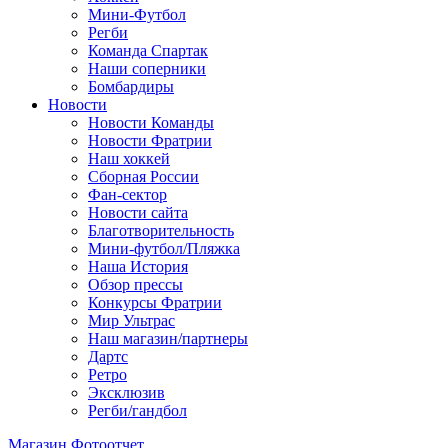
Мини-Футбол
Регби
Команда Спартак
Наши соперники
Бомбардиры
Новости
Новости Команды
Новости Фратрии
Наш хоккей
Сборная России
Фан-cектор
Новости сайта
Благотворительность
Мини-футбол/Пляжка
Наша История
Обзор прессы
Конкурсы Фратрии
Мир Ультрас
Наш магазин/партнеры
Дартс
Ретро
Эксклюзив
Регби/гандбол
Магазин
Фотоотчет