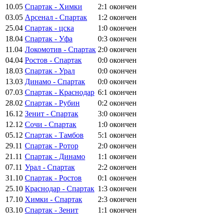
10.05
Спартак - Химки
2:1
окончен
03.05
Арсенал - Спартак
1:2
окончен
25.04
Спартак - цска
1:0
окончен
18.04
Спартак - Уфа
0:3
окончен
11.04
Локомотив - Спартак
2:0
окончен
04.04
Ростов - Спартак
0:0
окончен
18.03
Спартак - Урал
0:0
окончен
13.03
Динамо - Спартак
0:0
окончен
07.03
Спартак - Краснодар
6:1
окончен
28.02
Спартак - Рубин
0:2
окончен
16.12
Зенит - Спартак
3:0
окончен
12.12
Сочи - Спартак
1:0
окончен
05.12
Спартак - Тамбов
5:1
окончен
29.11
Спартак - Ротор
2:0
окончен
21.11
Спартак - Динамо
1:1
окончен
07.11
Урал - Спартак
2:2
окончен
31.10
Спартак - Ростов
0:1
окончен
25.10
Краснодар - Спартак
1:3
окончен
17.10
Химки - Спартак
2:3
окончен
03.10
Спартак - Зенит
1:1
окончен