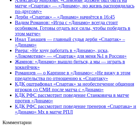
Александр Мирзоян: «Симонян должен был быть на
матче «Спартак» — «Динамо», но жизнь распорядилась
по‑другому»
Дерби «Спартак» – «Динамо» начнётся в 16:45
Вадим Романов: «Игра с «Динамо» всегда стоит
особняком. Готовы отдать все силы, чтобы победить в
этом матче»
Инал Танашев — главный судья дерби «Спартак» –
«Динамо»
Риера: «Не хочу работать в «Динамо», цска,
«Локомотиве» — «Спартак» для меня №1 в России»
Жамнов: «Динамо» вышло биться, а мы — играть в
хоккейчик»
Романцев — о Карпине в «Динамо»: «Не вижу в этом
предательства по отношению к «Спартаку»
КДК оштрафовал «Спартак» за необеспечение общения
игроков со СМИ после матча с «Динамо»
КДК РФС рассмотрит поведение Станковича в матче
против «Динамо»
КДК РФС рассмотрит поведение тренеров «Спартака» и
«Динамо» Мх в матче РПЛ
Комментарии