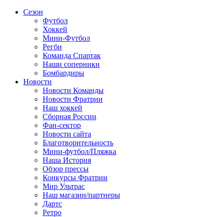
Сезон
Футбол
Хоккей
Мини-Футбол
Регби
Команда Спартак
Наши соперники
Бомбардиры
Новости
Новости Команды
Новости Фратрии
Наш хоккей
Сборная России
Фан-cектор
Новости сайта
Благотворительность
Мини-футбол/Пляжка
Наша История
Обзор прессы
Конкурсы Фратрии
Мир Ультрас
Наш магазин/партнеры
Дартс
Ретро