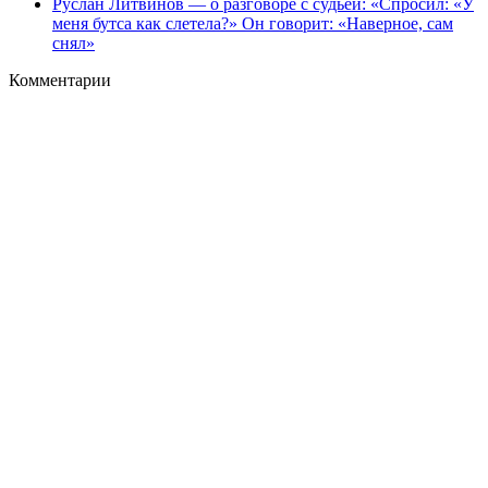
Руслан Литвинов — о разговоре с судьей: «Спросил: «У
меня бутса как слетела?» Он говорит: «Наверное, сам
снял»
Комментарии