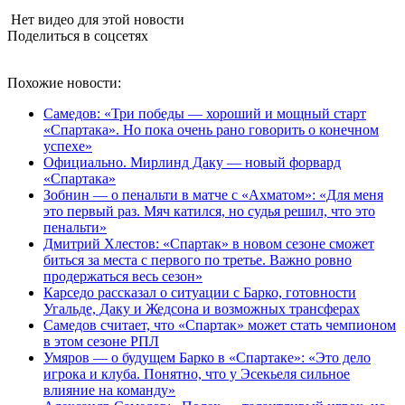
Нет видео для этой новости
Поделиться в соцсетях
Похожие новости:
Самедов: «Три победы — хороший и мощный старт
«Спартака». Но пока очень рано говорить о конечном
успехе»
Официально. Мирлинд Даку — новый форвард
«Спартака»
Зобнин — о пенальти в матче с «Ахматом»: «Для меня
это первый раз. Мяч катился, но судья решил, что это
пенальти»
Дмитрий Хлестов: «Спартак» в новом сезоне сможет
биться за места с первого по третье. Важно ровно
продержаться весь сезон»
Карседо рассказал о ситуации с Барко, готовности
Угальде, Даку и Жедсона и возможных трансферах
Самедов считает, что «Спартак» может стать чемпионом
в этом сезоне РПЛ
Умяров — о будущем Барко в «Спартаке»: «Это дело
игрока и клуба. Понятно, что у Эсекьеля сильное
влияние на команду»