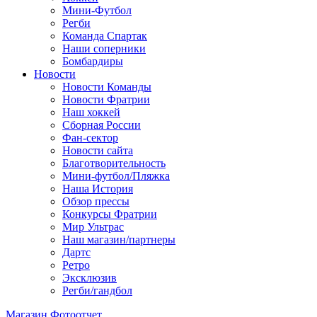
Мини-Футбол
Регби
Команда Спартак
Наши соперники
Бомбардиры
Новости
Новости Команды
Новости Фратрии
Наш хоккей
Сборная России
Фан-cектор
Новости сайта
Благотворительность
Мини-футбол/Пляжка
Наша История
Обзор прессы
Конкурсы Фратрии
Мир Ультрас
Наш магазин/партнеры
Дартс
Ретро
Эксклюзив
Регби/гандбол
Магазин
Фотоотчет