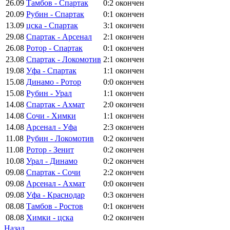
26.09
Тамбов - Спартак
0:2
окончен
20.09
Рубин - Спартак
0:1
окончен
13.09
цска - Спартак
3:1
окончен
29.08
Спартак - Арсенал
2:1
окончен
26.08
Ротор - Спартак
0:1
окончен
23.08
Спартак - Локомотив
2:1
окончен
19.08
Уфа - Спартак
1:1
окончен
15.08
Динамо - Ротор
0:0
окончен
15.08
Рубин - Урал
1:1
окончен
14.08
Спартак - Ахмат
2:0
окончен
14.08
Сочи - Химки
1:1
окончен
14.08
Арсенал - Уфа
2:3
окончен
11.08
Рубин - Локомотив
0:2
окончен
11.08
Ротор - Зенит
0:2
окончен
10.08
Урал - Динамо
0:2
окончен
09.08
Спартак - Сочи
2:2
окончен
09.08
Арсенал - Ахмат
0:0
окончен
09.08
Уфа - Краснодар
0:3
окончен
08.08
Тамбов - Ростов
0:1
окончен
08.08
Химки - цска
0:2
окончен
Назад