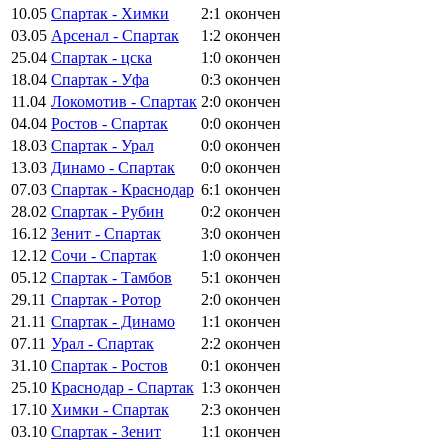
10.05
Спартак - Химки
2:1
окончен
03.05
Арсенал - Спартак
1:2
окончен
25.04
Спартак - цска
1:0
окончен
18.04
Спартак - Уфа
0:3
окончен
11.04
Локомотив - Спартак
2:0
окончен
04.04
Ростов - Спартак
0:0
окончен
18.03
Спартак - Урал
0:0
окончен
13.03
Динамо - Спартак
0:0
окончен
07.03
Спартак - Краснодар
6:1
окончен
28.02
Спартак - Рубин
0:2
окончен
16.12
Зенит - Спартак
3:0
окончен
12.12
Сочи - Спартак
1:0
окончен
05.12
Спартак - Тамбов
5:1
окончен
29.11
Спартак - Ротор
2:0
окончен
21.11
Спартак - Динамо
1:1
окончен
07.11
Урал - Спартак
2:2
окончен
31.10
Спартак - Ростов
0:1
окончен
25.10
Краснодар - Спартак
1:3
окончен
17.10
Химки - Спартак
2:3
окончен
03.10
Спартак - Зенит
1:1
окончен