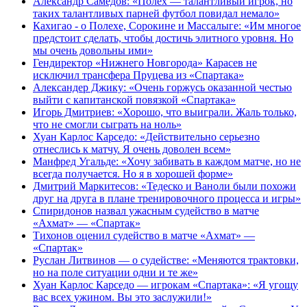
Александр Самедов: «Полех — талантливый игрок, но
таких талантливых парней футбол повидал немало»
Кахигао - о Полехе, Сорокине и Массалыге: «Им многое
предстоит сделать, чтобы достичь элитного уровня. Но
мы очень довольны ими»
Гендиректор «Нижнего Новгорода» Карасев не
исключил трансфера Пруцева из «Спартака»
Александер Джику: «Очень горжусь оказанной честью
выйти с капитанской повязкой «Спартака»
Игорь Дмитриев: «Хорошо, что выиграли. Жаль только,
что не смогли сыграть на ноль»
Хуан Карлос Карседо: «Действительно серьезно
отнеслись к матчу. Я очень доволен всем»
Манфред Угальде: «Хочу забивать в каждом матче, но не
всегда получается. Но я в хорошей форме»
Дмитрий Маркитесов: «Тедеско и Ваноли были похожи
друг на друга в плане тренировочного процесса и игры»
Спиридонов назвал ужасным судейство в матче
«Ахмат» — «Спартак»
Тихонов оценил судейство в матче «Ахмат» —
«Спартак»
Руслан Литвинов — о судействе: «Меняются трактовки,
но на поле ситуации одни и те же»
Хуан Карлос Карседо — игрокам «Спартака»: «Я угощу
вас всех ужином. Вы это заслужили!»