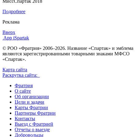
МиссСпартак 2018
Подробнее
Реклама
Вверх
App iSpartak
© РОО «Фратрия» 2006–2026. Название «Спартак» и эмблема
являются зарегистрированными товарными знаками МФСО
«Спартак».
Карта сайта
Раскрутка сайта:
Фратрия
О сайте
Об организации
Цели и задачи
Карты Фратрии
Партнеры Фратрии
Контакты
Выезд с Фратрией
Отчеты о выезде
Добровольцы