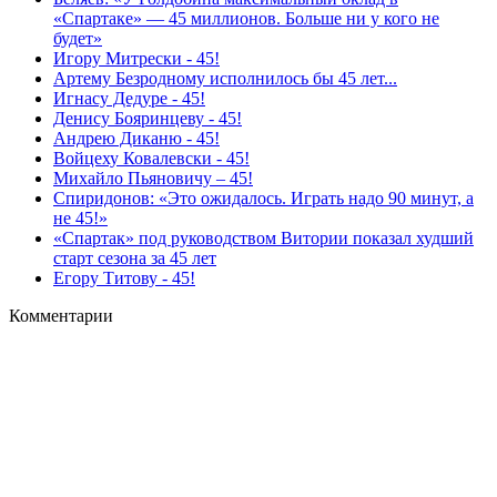
«Спартаке» — 45 миллионов. Больше ни у кого не
будет»
Игору Митрески - 45!
Артему Безродному исполнилось бы 45 лет...
Игнасу Дедуре - 45!
Денису Бояринцеву - 45!
Андрею Диканю - 45!
Войцеху Ковалевски - 45!
Михайло Пьяновичу – 45!
Спиридонов: «Это ожидалось. Играть надо 90 минут, а
не 45!»
«Спартак» под руководством Витории показал худший
старт сезона за 45 лет
Егору Титову - 45!
Комментарии