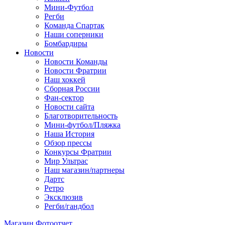
Мини-Футбол
Регби
Команда Спартак
Наши соперники
Бомбардиры
Новости
Новости Команды
Новости Фратрии
Наш хоккей
Сборная России
Фан-cектор
Новости сайта
Благотворительность
Мини-футбол/Пляжка
Наша История
Обзор прессы
Конкурсы Фратрии
Мир Ультрас
Наш магазин/партнеры
Дартс
Ретро
Эксклюзив
Регби/гандбол
Магазин
Фотоотчет