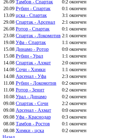
26.09
Тамбов - Спартак
0:2
окончен
20.09
Рубин - Спартак
0:1
окончен
13.09
цска - Спартак
3:1
окончен
29.08
Спартак - Арсенал
2:1
окончен
26.08
Ротор - Спартак
0:1
окончен
23.08
Спартак - Локомотив
2:1
окончен
19.08
Уфа - Спартак
1:1
окончен
15.08
Динамо - Ротор
0:0
окончен
15.08
Рубин - Урал
1:1
окончен
14.08
Спартак - Ахмат
2:0
окончен
14.08
Сочи - Химки
1:1
окончен
14.08
Арсенал - Уфа
2:3
окончен
11.08
Рубин - Локомотив
0:2
окончен
11.08
Ротор - Зенит
0:2
окончен
10.08
Урал - Динамо
0:2
окончен
09.08
Спартак - Сочи
2:2
окончен
09.08
Арсенал - Ахмат
0:0
окончен
09.08
Уфа - Краснодар
0:3
окончен
08.08
Тамбов - Ростов
0:1
окончен
08.08
Химки - цска
0:2
окончен
Назад