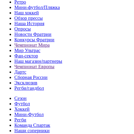
Ретро
Мини-футбол/Пляжка
Наш хоккей
Обзор прессы
Наша История
Опросы
Новости Фратрии
Конкурсы Фратрии
Чемпионат Мира
Мир Ультрас
Фан-cектор
Наш магазин/партнеры
Чемпионат Европы
Дартс
Сборная России
Эксклюзив
Регби/гандбол
Сезон
Футбол
Хоккей
Мини-Футбол
Регби
Команда Спартак
Наши соперники