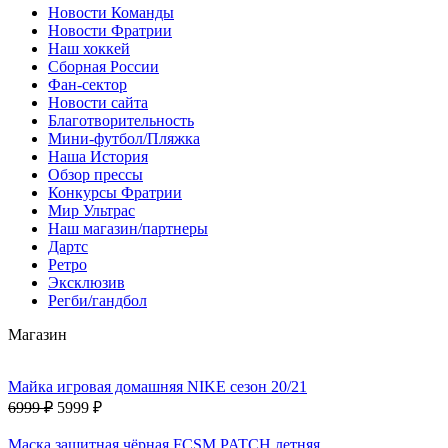
Новости Команды
Новости Фратрии
Наш хоккей
Сборная России
Фан-cектор
Новости сайта
Благотворительность
Мини-футбол/Пляжка
Наша История
Обзор прессы
Конкурсы Фратрии
Мир Ультрас
Наш магазин/партнеры
Дартс
Ретро
Эксклюзив
Регби/гандбол
Магазин
Майка игровая домашняя NIKE сезон 20/21
6999 ₽
5999 ₽
Маска защитная чёрная FCSM PATCH летняя