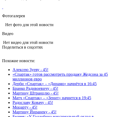
Фотогалерея
Нет фото для этой новости
Видео
Нет видео для этой новости
Поделиться в соцсетях
Похожие новости:
Алексею Зуеву - 45!
«Спартак» готов рассмотреть продажу Жедсона за 45
миллионов евро
Дерби «Спартак» – «Динамо» начнётся в 16:45
Бранко Радивоевичу - 45!
Мартину Штранцлю - 45!
Матч «Спартак» – «Зенит» начнется в 19:45
Радославу Ковачу - 45!
Моцарту - 45!
Мартину Йиранеку - 45!
Беляев: «У Голдобина максимальный оклад в