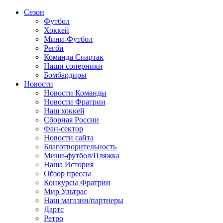
Сезон
Футбол
Хоккей
Мини-Футбол
Регби
Команда Спартак
Наши соперники
Бомбардиры
Новости
Новости Команды
Новости Фратрии
Наш хоккей
Сборная России
Фан-cектор
Новости сайта
Благотворительность
Мини-футбол/Пляжка
Наша История
Обзор прессы
Конкурсы Фратрии
Мир Ультрас
Наш магазин/партнеры
Дартс
Ретро