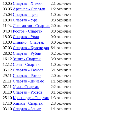
10.05
Спартак - Химки
2:1
окончен
03.05
Арсенал - Спартак
1:2
окончен
25.04
Спартак - цска
1:0
окончен
18.04
Спартак - Уфа
0:3
окончен
11.04
Локомотив - Спартак
2:0
окончен
04.04
Ростов - Спартак
0:0
окончен
18.03
Спартак - Урал
0:0
окончен
13.03
Динамо - Спартак
0:0
окончен
07.03
Спартак - Краснодар
6:1
окончен
28.02
Спартак - Рубин
0:2
окончен
16.12
Зенит - Спартак
3:0
окончен
12.12
Сочи - Спартак
1:0
окончен
05.12
Спартак - Тамбов
5:1
окончен
29.11
Спартак - Ротор
2:0
окончен
21.11
Спартак - Динамо
1:1
окончен
07.11
Урал - Спартак
2:2
окончен
31.10
Спартак - Ростов
0:1
окончен
25.10
Краснодар - Спартак
1:3
окончен
17.10
Химки - Спартак
2:3
окончен
03.10
Спартак - Зенит
1:1
окончен