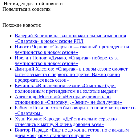
Нет видео для этой новости
Поделиться в соцсетях
Похожие новости:
Валерий Кечинов назвал положительные изменения
«Спартака» в новом сезоне РПЛ
Никита Чернов: «Спартак» — главный претендент на
чемпионство в новом сезоне»
Ивелин Попов: «Думаю, «Спартак» поборется за
чемпионство в новом сезоне»
Дмитрий Хлестов: «Спартак» в новом сезоне сможет
биться за места с первого по третье. Важно ровно
продержаться весь сезон»
Кечинов: «В нынешнем сезоне «Спартак» будет
полноценным претендентом на золотые медали»
Александр Мостовой: «Несправедливость по
отношению к «Спартаку», «Зенит» не был лучше»
Бабич: «Пока не хотел бы говорить о новом контракте со
«Спартаком»
Хуан Карлос Карседо: «Действительно серьезно
отнеслись к матчу. Я очень доволен всем»
Виктор Парада: «Еще не до конца готов, но с каждым
днем моя форма становится лучше»