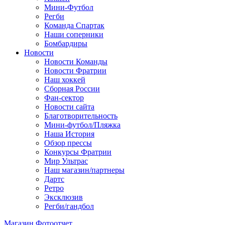
Мини-Футбол
Регби
Команда Спартак
Наши соперники
Бомбардиры
Новости
Новости Команды
Новости Фратрии
Наш хоккей
Сборная России
Фан-cектор
Новости сайта
Благотворительность
Мини-футбол/Пляжка
Наша История
Обзор прессы
Конкурсы Фратрии
Мир Ультрас
Наш магазин/партнеры
Дартс
Ретро
Эксклюзив
Регби/гандбол
Магазин
Фотоотчет