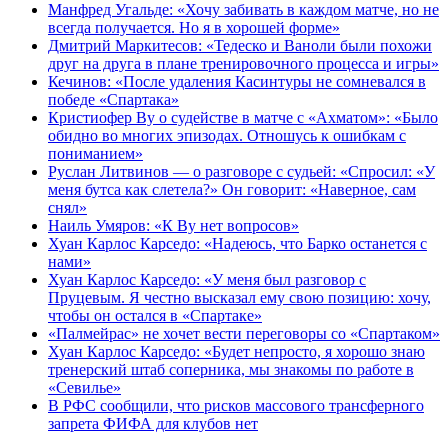
Манфред Угальде: «Хочу забивать в каждом матче, но не
всегда получается. Но я в хорошей форме»
Дмитрий Маркитесов: «Тедеско и Ваноли были похожи
друг на друга в плане тренировочного процесса и игры»
Кечинов: «После удаления Касинтуры не сомневался в
победе «Спартака»
Кристиофер Ву о судействе в матче с «Ахматом»: «Было
обидно во многих эпизодах. Отношусь к ошибкам с
пониманием»
Руслан Литвинов — о разговоре с судьей: «Спросил: «У
меня бутса как слетела?» Он говорит: «Наверное, сам
снял»
Наиль Умяров: «К Ву нет вопросов»
Хуан Карлос Карседо: «Надеюсь, что Барко останется с
нами»
Хуан Карлос Карседо: «У меня был разговор с
Пруцевым. Я честно высказал ему свою позицию: хочу,
чтобы он остался в «Спартаке»
«Палмейрас» не хочет вести переговоры со «Спартаком»
Хуан Карлос Карседо: «Будет непросто, я хорошо знаю
тренерский штаб соперника, мы знакомы по работе в
«Севилье»
В РФС сообщили, что рисков массового трансферного
запрета ФИФА для клубов нет