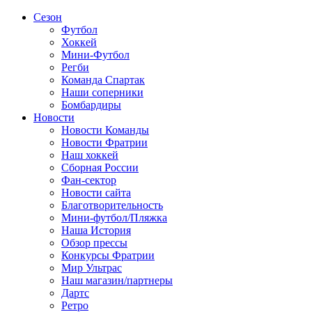
Сезон
Футбол
Хоккей
Мини-Футбол
Регби
Команда Спартак
Наши соперники
Бомбардиры
Новости
Новости Команды
Новости Фратрии
Наш хоккей
Сборная России
Фан-cектор
Новости сайта
Благотворительность
Мини-футбол/Пляжка
Наша История
Обзор прессы
Конкурсы Фратрии
Мир Ультрас
Наш магазин/партнеры
Дартс
Ретро