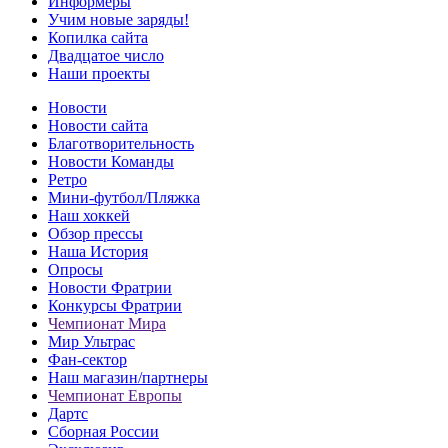
Информеры
Учим новые заряды!
Копилка сайта
Двадцатое число
Наши проекты
Новости
Новости сайта
Благотворительность
Новости Команды
Ретро
Мини-футбол/Пляжка
Наш хоккей
Обзор прессы
Наша История
Опросы
Новости Фратрии
Конкурсы Фратрии
Чемпионат Мира
Мир Ультрас
Фан-cектор
Наш магазин/партнеры
Чемпионат Европы
Дартс
Сборная России