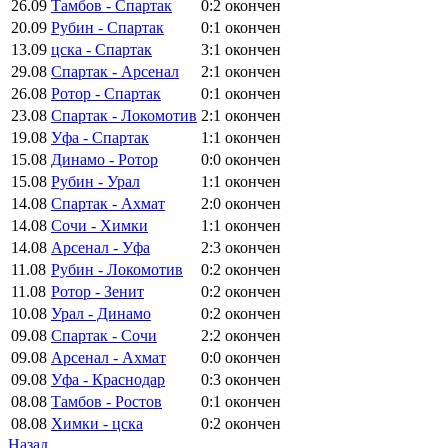
26.09
Тамбов - Спартак
0:2
окончен
20.09
Рубин - Спартак
0:1
окончен
13.09
цска - Спартак
3:1
окончен
29.08
Спартак - Арсенал
2:1
окончен
26.08
Ротор - Спартак
0:1
окончен
23.08
Спартак - Локомотив
2:1
окончен
19.08
Уфа - Спартак
1:1
окончен
15.08
Динамо - Ротор
0:0
окончен
15.08
Рубин - Урал
1:1
окончен
14.08
Спартак - Ахмат
2:0
окончен
14.08
Сочи - Химки
1:1
окончен
14.08
Арсенал - Уфа
2:3
окончен
11.08
Рубин - Локомотив
0:2
окончен
11.08
Ротор - Зенит
0:2
окончен
10.08
Урал - Динамо
0:2
окончен
09.08
Спартак - Сочи
2:2
окончен
09.08
Арсенал - Ахмат
0:0
окончен
09.08
Уфа - Краснодар
0:3
окончен
08.08
Тамбов - Ростов
0:1
окончен
08.08
Химки - цска
0:2
окончен
Назад