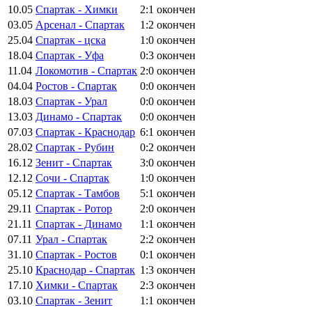
10.05
Спартак - Химки
2:1
окончен
03.05
Арсенал - Спартак
1:2
окончен
25.04
Спартак - цска
1:0
окончен
18.04
Спартак - Уфа
0:3
окончен
11.04
Локомотив - Спартак
2:0
окончен
04.04
Ростов - Спартак
0:0
окончен
18.03
Спартак - Урал
0:0
окончен
13.03
Динамо - Спартак
0:0
окончен
07.03
Спартак - Краснодар
6:1
окончен
28.02
Спартак - Рубин
0:2
окончен
16.12
Зенит - Спартак
3:0
окончен
12.12
Сочи - Спартак
1:0
окончен
05.12
Спартак - Тамбов
5:1
окончен
29.11
Спартак - Ротор
2:0
окончен
21.11
Спартак - Динамо
1:1
окончен
07.11
Урал - Спартак
2:2
окончен
31.10
Спартак - Ростов
0:1
окончен
25.10
Краснодар - Спартак
1:3
окончен
17.10
Химки - Спартак
2:3
окончен
03.10
Спартак - Зенит
1:1
окончен