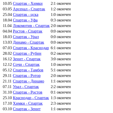
10.05
Спартак - Химки
2:1
окончен
03.05
Арсенал - Спартак
1:2
окончен
25.04
Спартак - цска
1:0
окончен
18.04
Спартак - Уфа
0:3
окончен
11.04
Локомотив - Спартак
2:0
окончен
04.04
Ростов - Спартак
0:0
окончен
18.03
Спартак - Урал
0:0
окончен
13.03
Динамо - Спартак
0:0
окончен
07.03
Спартак - Краснодар
6:1
окончен
28.02
Спартак - Рубин
0:2
окончен
16.12
Зенит - Спартак
3:0
окончен
12.12
Сочи - Спартак
1:0
окончен
05.12
Спартак - Тамбов
5:1
окончен
29.11
Спартак - Ротор
2:0
окончен
21.11
Спартак - Динамо
1:1
окончен
07.11
Урал - Спартак
2:2
окончен
31.10
Спартак - Ростов
0:1
окончен
25.10
Краснодар - Спартак
1:3
окончен
17.10
Химки - Спартак
2:3
окончен
03.10
Спартак - Зенит
1:1
окончен