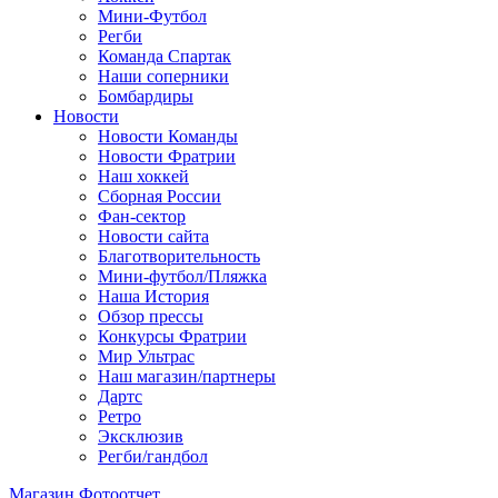
Мини-Футбол
Регби
Команда Спартак
Наши соперники
Бомбардиры
Новости
Новости Команды
Новости Фратрии
Наш хоккей
Сборная России
Фан-cектор
Новости сайта
Благотворительность
Мини-футбол/Пляжка
Наша История
Обзор прессы
Конкурсы Фратрии
Мир Ультрас
Наш магазин/партнеры
Дартс
Ретро
Эксклюзив
Регби/гандбол
Магазин
Фотоотчет