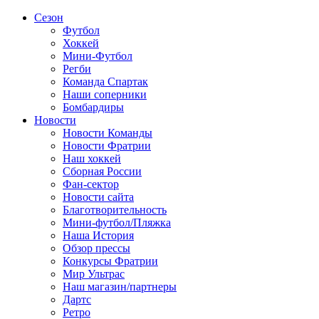
Сезон
Футбол
Хоккей
Мини-Футбол
Регби
Команда Спартак
Наши соперники
Бомбардиры
Новости
Новости Команды
Новости Фратрии
Наш хоккей
Сборная России
Фан-cектор
Новости сайта
Благотворительность
Мини-футбол/Пляжка
Наша История
Обзор прессы
Конкурсы Фратрии
Мир Ультрас
Наш магазин/партнеры
Дартс
Ретро