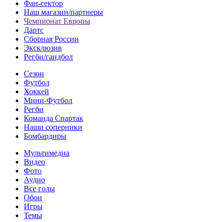
Фан-cектор
Наш магазин/партнеры
Чемпионат Европы
Дартс
Сборная России
Эксклюзив
Регби/гандбол
Сезон
Футбол
Хоккей
Мини-Футбол
Регби
Команда Спартак
Наши соперники
Бомбардиры
Мультимедиа
Видео
Фото
Аудио
Все голы
Обои
Игры
Темы