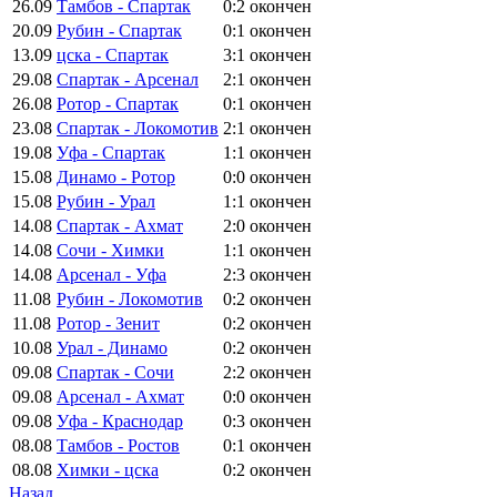
26.09
Тамбов - Спартак
0:2
окончен
20.09
Рубин - Спартак
0:1
окончен
13.09
цска - Спартак
3:1
окончен
29.08
Спартак - Арсенал
2:1
окончен
26.08
Ротор - Спартак
0:1
окончен
23.08
Спартак - Локомотив
2:1
окончен
19.08
Уфа - Спартак
1:1
окончен
15.08
Динамо - Ротор
0:0
окончен
15.08
Рубин - Урал
1:1
окончен
14.08
Спартак - Ахмат
2:0
окончен
14.08
Сочи - Химки
1:1
окончен
14.08
Арсенал - Уфа
2:3
окончен
11.08
Рубин - Локомотив
0:2
окончен
11.08
Ротор - Зенит
0:2
окончен
10.08
Урал - Динамо
0:2
окончен
09.08
Спартак - Сочи
2:2
окончен
09.08
Арсенал - Ахмат
0:0
окончен
09.08
Уфа - Краснодар
0:3
окончен
08.08
Тамбов - Ростов
0:1
окончен
08.08
Химки - цска
0:2
окончен
Назад