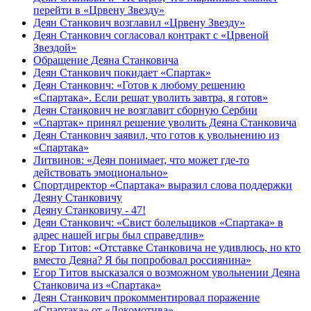
перейти в «Црвену Звезду»
Деян Станкович возглавил «Црвену Звезду»
Деян Станкович согласовал контракт с «Црвеной
Звездой»
Обращение Деяна Станковича
Деян Станкович покидает «Спартак»
Деян Станкович: «Готов к любому решению
«Спартака». Если решат уволить завтра, я готов»
Деян Станкович не возглавит сборную Сербии
«Спартак» принял решение уволить Деяна Станковича
Деян Станкович заявил, что готов к увольнению из
«Спартака»
Литвинов: «Деян понимает, что может где‑то
действовать эмоционально»
Спортдиректор «Спартака» выразил слова поддержки
Деяну Станковичу
Деяну Станковичу - 47!
Деян Станкович: «Свист болельщиков «Спартака» в
адрес нашей игры был справедлив»
Егор Титов: «Отставке Станковича не удивлюсь, но кто
вместо Деяна? Я бы попробовал россиянина»
Егор Титов высказался о возможном увольнении Деяна
Станковича из «Спартака»
Деян Станкович прокомментировал поражение
«Спартака» от «Локомотива»