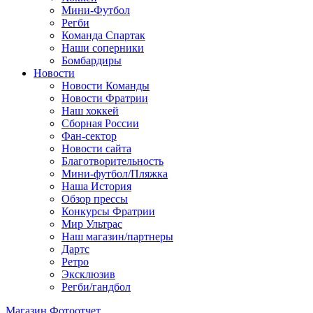
Мини-Футбол
Регби
Команда Спартак
Наши соперники
Бомбардиры
Новости
Новости Команды
Новости Фратрии
Наш хоккей
Сборная России
Фан-cектор
Новости сайта
Благотворительность
Мини-футбол/Пляжка
Наша История
Обзор прессы
Конкурсы Фратрии
Мир Ультрас
Наш магазин/партнеры
Дартс
Ретро
Эксклюзив
Регби/гандбол
Магазин
Фотоотчет