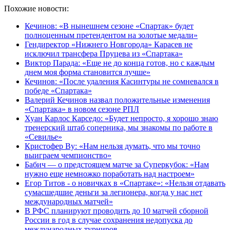
Похожие новости:
Кечинов: «В нынешнем сезоне «Спартак» будет
полноценным претендентом на золотые медали»
Гендиректор «Нижнего Новгорода» Карасев не
исключил трансфера Пруцева из «Спартака»
Виктор Парада: «Еще не до конца готов, но с каждым
днем моя форма становится лучше»
Кечинов: «После удаления Касинтуры не сомневался в
победе «Спартака»
Валерий Кечинов назвал положительные изменения
«Спартака» в новом сезоне РПЛ
Хуан Карлос Карседо: «Будет непросто, я хорошо знаю
тренерский штаб соперника, мы знакомы по работе в
«Севилье»
Кристофер Ву: «Нам нельзя думать, что мы точно
выиграем чемпионство»
Бабич — о предстоящем матче за Суперкубок: «Нам
нужно еще немножко поработать над настроем»
Егор Титов - о новичках в «Спартаке»: «Нельзя отдавать
сумасшедшие деньги за легионера, когда у нас нет
международных матчей»
В РФС планируют проводить до 10 матчей сборной
России в год в случае сохранения недопуска до
международных турниров