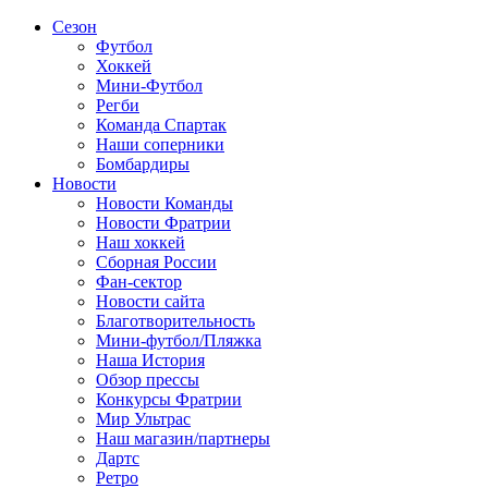
Сезон
Футбол
Хоккей
Мини-Футбол
Регби
Команда Спартак
Наши соперники
Бомбардиры
Новости
Новости Команды
Новости Фратрии
Наш хоккей
Сборная России
Фан-cектор
Новости сайта
Благотворительность
Мини-футбол/Пляжка
Наша История
Обзор прессы
Конкурсы Фратрии
Мир Ультрас
Наш магазин/партнеры
Дартс
Ретро