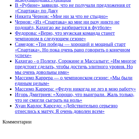
В «Рубине» заявили, что не получали предложения от
«Спартака» по Даку
Никита Чернов: «Мне ни за что не стыдно»
Чернов: «Из «Спартака» ко мне ни разу никто не
подошёл, Кахигао же разбирается в футболе»
Федорова: «Верю, что мужская команда станет
чемпионом в следующем сезоне»
Самедов: «Три победы — хороший и мощный старт
«Спартака». Но пока очень рано говорить о конечном
успехе»
Кахигао - о Полехе, Сорокине и Массалыге: «Им многое
предстоит сделать, чтобы достичь элитного уровня. Но
мы очень довольны ими»
Массимо Каррера — о чемпионском сезоне: «Мы были
единым целым»
Массимо Каррера: «Федун никогда не лез в мою работу»
Игорь Дмитриев: «Хорошо, что выиграли. Жаль только,
что не смогли сыграть на ноль»
Хуан Карлос Карседо: «Действительно серьезно
отнеслись к матчу. Я очень доволен всем»
Комментарии