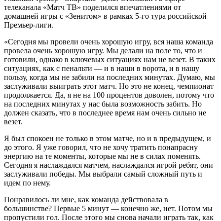
телеканала «Матч ТВ» поделился впечатлениями от
домашней игры с «Зенитом» в рамках 5-го тура российской
Премьер-лиги.
«Сегодня мы провели очень хорошую игру, вся наша команда
провела очень хорошую игру. Мы делали на поле то, что и
готовили, однако в ключевых ситуациях нам не везет. В таких
ситуациях, как с пенальти — и в наши в ворота, и в нашу
пользу, когда мы не забили на последних минутах. Думаю, мы
заслуживали выиграть этот матч. Но это не конец, чемпионат
продолжается. Да, я не на 100 процентов доволен, потому что
на последних минутах у нас была возможность забить. Но
должен сказать, что в последнее время нам очень сильно не
везет.
Я был спокоен не только в этом матче, но и в предыдущем, и
до этого. Я уже говорил, что не хочу тратить понапрасну
энергию на те моменты, которые мы не в силах поменять.
Сегодня я наслаждался матчем, наслаждался игрой ребят, они
заслуживали победы. Мы выбрали самый сложный путь и
идем по нему.
Понравилось ли мне, как команда действовала в
большинстве? Первые 5 минут — конечно же, нет. Потом мы
пропустили гол. После этого мы снова начали играть так, как