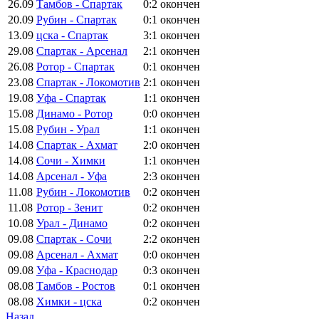
26.09
Тамбов - Спартак
0:2
окончен
20.09
Рубин - Спартак
0:1
окончен
13.09
цска - Спартак
3:1
окончен
29.08
Спартак - Арсенал
2:1
окончен
26.08
Ротор - Спартак
0:1
окончен
23.08
Спартак - Локомотив
2:1
окончен
19.08
Уфа - Спартак
1:1
окончен
15.08
Динамо - Ротор
0:0
окончен
15.08
Рубин - Урал
1:1
окончен
14.08
Спартак - Ахмат
2:0
окончен
14.08
Сочи - Химки
1:1
окончен
14.08
Арсенал - Уфа
2:3
окончен
11.08
Рубин - Локомотив
0:2
окончен
11.08
Ротор - Зенит
0:2
окончен
10.08
Урал - Динамо
0:2
окончен
09.08
Спартак - Сочи
2:2
окончен
09.08
Арсенал - Ахмат
0:0
окончен
09.08
Уфа - Краснодар
0:3
окончен
08.08
Тамбов - Ростов
0:1
окончен
08.08
Химки - цска
0:2
окончен
Назад