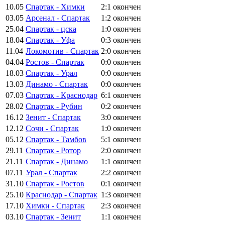
10.05
Спартак - Химки
2:1
окончен
03.05
Арсенал - Спартак
1:2
окончен
25.04
Спартак - цска
1:0
окончен
18.04
Спартак - Уфа
0:3
окончен
11.04
Локомотив - Спартак
2:0
окончен
04.04
Ростов - Спартак
0:0
окончен
18.03
Спартак - Урал
0:0
окончен
13.03
Динамо - Спартак
0:0
окончен
07.03
Спартак - Краснодар
6:1
окончен
28.02
Спартак - Рубин
0:2
окончен
16.12
Зенит - Спартак
3:0
окончен
12.12
Сочи - Спартак
1:0
окончен
05.12
Спартак - Тамбов
5:1
окончен
29.11
Спартак - Ротор
2:0
окончен
21.11
Спартак - Динамо
1:1
окончен
07.11
Урал - Спартак
2:2
окончен
31.10
Спартак - Ростов
0:1
окончен
25.10
Краснодар - Спартак
1:3
окончен
17.10
Химки - Спартак
2:3
окончен
03.10
Спартак - Зенит
1:1
окончен