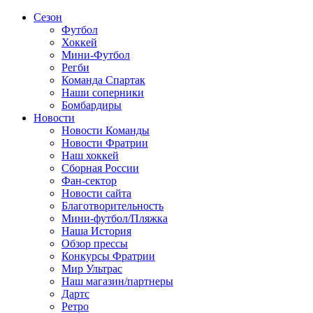
Сезон
Футбол
Хоккей
Мини-Футбол
Регби
Команда Спартак
Наши соперники
Бомбардиры
Новости
Новости Команды
Новости Фратрии
Наш хоккей
Сборная России
Фан-cектор
Новости сайта
Благотворительность
Мини-футбол/Пляжка
Наша История
Обзор прессы
Конкурсы Фратрии
Мир Ультрас
Наш магазин/партнеры
Дартс
Ретро