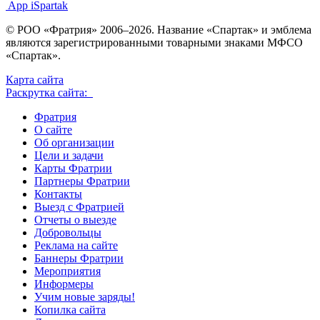
App iSpartak
© РОО «Фратрия» 2006–2026. Название «Спартак» и эмблема
являются зарегистрированными товарными знаками МФСО
«Спартак».
Карта сайта
Раскрутка сайта:
Фратрия
О сайте
Об организации
Цели и задачи
Карты Фратрии
Партнеры Фратрии
Контакты
Выезд с Фратрией
Отчеты о выезде
Добровольцы
Реклама на сайте
Баннеры Фратрии
Мероприятия
Информеры
Учим новые заряды!
Копилка сайта