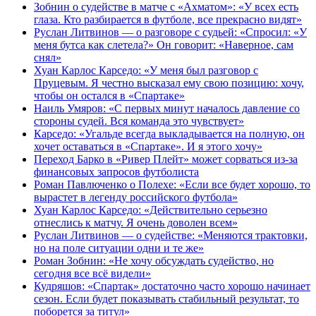
Зобнин о судействе в матче с «Ахматом»: «У всех есть
глаза. Кто разбирается в футболе, все прекрасно видят»
Руслан Литвинов — о разговоре с судьей: «Спросил: «У
меня бутса как слетела?» Он говорит: «Наверное, сам
снял»
Хуан Карлос Карседо: «У меня был разговор с
Пруцевым. Я честно высказал ему свою позицию: хочу,
чтобы он остался в «Спартаке»
Наиль Умяров: «С первых минут началось давление со
стороны судей. Вся команда это чувствует»
Карседо: «Угальде всегда выкладывается на полную, он
хочет оставаться в «Спартаке». И я этого хочу»
Переход Барко в «Ривер Плейт» может сорваться из‑за
финансовых запросов футболиста
Роман Павлюченко о Полехе: «Если все будет хорошо, то
вырастет в легенду российского футбола»
Хуан Карлос Карседо: «Действительно серьезно
отнеслись к матчу. Я очень доволен всем»
Руслан Литвинов — о судействе: «Меняются трактовки,
но на поле ситуации одни и те же»
Роман Зобнин: «Не хочу обсуждать судейство, но
сегодня все всё видели»
Кудряшов: «Спартак» достаточно часто хорошо начинает
сезон. Если будет показывать стабильный результат, то
поборется за титул»