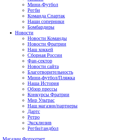
Мини-Футбол
Регби
Команда Спартак
Наши соперники
Бомбардиры
Новости
Новости Команды
Новости Фратрии
Наш хоккей
Сборная России
Фан-cектор
Новости сайта
Благотворительность
Мини-футбол/Пляжка
Наша История
Обзор прессы
Конкурсы Фратрии
Мир Ультрас
Наш магазин/партнеры
Дартс
Ретро
Эксклюзив
Регби/гандбол
Магазин
Фотоотчет