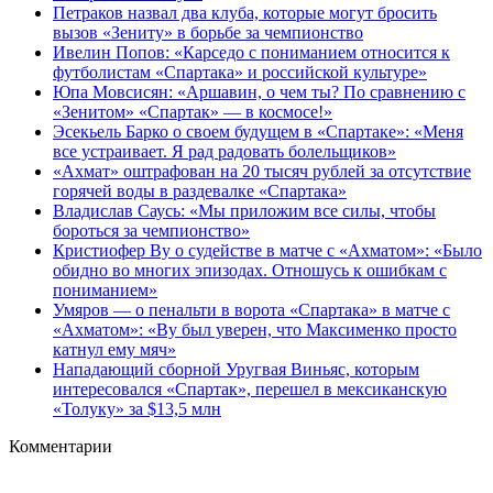
Петраков назвал два клуба, которые могут бросить
вызов «Зениту» в борьбе за чемпионство
Ивелин Попов: «Карседо с пониманием относится к
футболистам «Спартака» и российской культуре»
Юпа Мовсисян: «Аршавин, о чем ты? По сравнению с
«Зенитом» «Спартак» — в космосе!»
Эсекьель Барко о своем будущем в «Спартаке»: «Меня
все устраивает. Я рад радовать болельщиков»
«Ахмат» оштрафован на 20 тысяч рублей за отсутствие
горячей воды в раздевалке «Спартака»
Владислав Саусь: «Мы приложим все силы, чтобы
бороться за чемпионство»
Кристиофер Ву о судействе в матче с «Ахматом»: «Было
обидно во многих эпизодах. Отношусь к ошибкам с
пониманием»
Умяров — о пенальти в ворота «Спартака» в матче с
«Ахматом»: «Ву был уверен, что Максименко просто
катнул ему мяч»
Нападающий сборной Уругвая Виньяс, которым
интересовался «Спартак», перешел в мексиканскую
«Толуку» за $13,5 млн
Комментарии