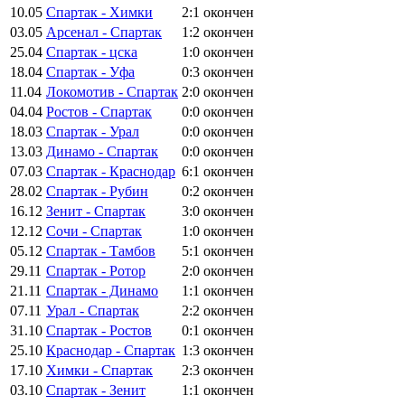
10.05
Спартак - Химки
2:1
окончен
03.05
Арсенал - Спартак
1:2
окончен
25.04
Спартак - цска
1:0
окончен
18.04
Спартак - Уфа
0:3
окончен
11.04
Локомотив - Спартак
2:0
окончен
04.04
Ростов - Спартак
0:0
окончен
18.03
Спартак - Урал
0:0
окончен
13.03
Динамо - Спартак
0:0
окончен
07.03
Спартак - Краснодар
6:1
окончен
28.02
Спартак - Рубин
0:2
окончен
16.12
Зенит - Спартак
3:0
окончен
12.12
Сочи - Спартак
1:0
окончен
05.12
Спартак - Тамбов
5:1
окончен
29.11
Спартак - Ротор
2:0
окончен
21.11
Спартак - Динамо
1:1
окончен
07.11
Урал - Спартак
2:2
окончен
31.10
Спартак - Ростов
0:1
окончен
25.10
Краснодар - Спартак
1:3
окончен
17.10
Химки - Спартак
2:3
окончен
03.10
Спартак - Зенит
1:1
окончен