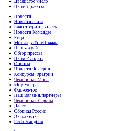
Двадцатое число
Наши проекты
Новости
Новости сайта
Благотворительность
Новости Команды
Ретро
Мини-футбол/Пляжка
Наш хоккей
Обзор прессы
Наша История
Опросы
Новости Фратрии
Конкурсы Фратрии
Чемпионат Мира
Мир Ультрас
Фан-cектор
Наш магазин/партнеры
Чемпионат Европы
Дартс
Сборная России
Эксклюзив
Регби/гандбол