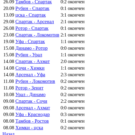
26.09
Тамбов - Спартак
0:2
окончен
20.09
Рубин - Спартак
0:1
окончен
13.09
цска - Спартак
3:1
окончен
29.08
Спартак - Арсенал
2:1
окончен
26.08
Ротор - Спартак
0:1
окончен
23.08
Спартак - Локомотив
2:1
окончен
19.08
Уфа - Спартак
1:1
окончен
15.08
Динамо - Ротор
0:0
окончен
15.08
Рубин - Урал
1:1
окончен
14.08
Спартак - Ахмат
2:0
окончен
14.08
Сочи - Химки
1:1
окончен
14.08
Арсенал - Уфа
2:3
окончен
11.08
Рубин - Локомотив
0:2
окончен
11.08
Ротор - Зенит
0:2
окончен
10.08
Урал - Динамо
0:2
окончен
09.08
Спартак - Сочи
2:2
окончен
09.08
Арсенал - Ахмат
0:0
окончен
09.08
Уфа - Краснодар
0:3
окончен
08.08
Тамбов - Ростов
0:1
окончен
08.08
Химки - цска
0:2
окончен
Назад