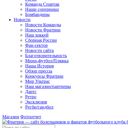
Команда Спартак
Наши соперники
Бомбардиры
Новости
Новости Команды
Новости Фратрии
Наш хоккей
Сборная России
Фан-cектор
Новости сайта
Благотворительность
Мини-футбол/Пляжка
Наша История
Обзор прессы
Конкурсы Фратрии
Мир Ультрас
Наш магазин/партнеры
Дартс
Ретро
Эксклюзив
Регби/гандбол
Магазин
Фотоотчет