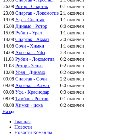
26.08
Ротор - Спартак
0:1
окончен
23.08
Спартак - Локомотив
2:1
окончен
19.08
Уфа - Спартак
1:1
окончен
15.08
Динамо - Ротор
0:0
окончен
15.08
Рубин - Урал
1:1
окончен
14.08
Спартак - Ахмат
2:0
окончен
14.08
Сочи - Химки
1:1
окончен
14.08
Арсенал - Уфа
2:3
окончен
11.08
Рубин - Локомотив
0:2
окончен
11.08
Ротор - Зенит
0:2
окончен
10.08
Урал - Динамо
0:2
окончен
09.08
Спартак - Сочи
2:2
окончен
09.08
Арсенал - Ахмат
0:0
окончен
09.08
Уфа - Краснодар
0:3
окончен
08.08
Тамбов - Ростов
0:1
окончен
08.08
Химки - цска
0:2
окончен
Назад
Главная
Новости
Новости Команды