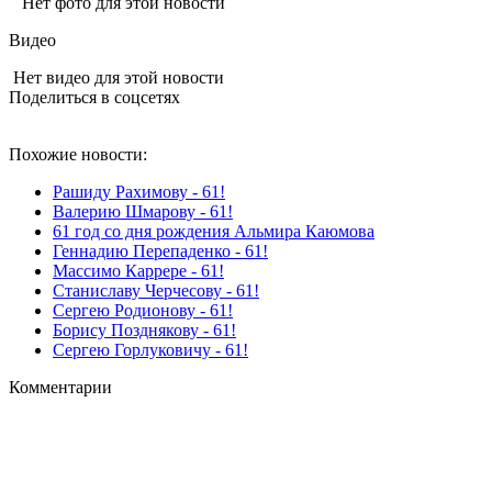
Нет фото для этой новости
Видео
Нет видео для этой новости
Поделиться в соцсетях
Похожие новости:
Рашиду Рахимову - 61!
Валерию Шмарову - 61!
61 год со дня рождения Альмира Каюмова
Геннадию Перепаденко - 61!
Массимо Каррере - 61!
Станиславу Черчесову - 61!
Сергею Родионову - 61!
Борису Позднякову - 61!
Сергею Горлуковичу - 61!
Комментарии