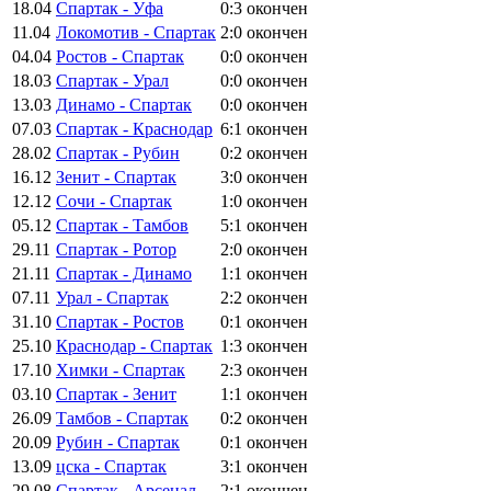
18.04
Спартак - Уфа
0:3
окончен
11.04
Локомотив - Спартак
2:0
окончен
04.04
Ростов - Спартак
0:0
окончен
18.03
Спартак - Урал
0:0
окончен
13.03
Динамо - Спартак
0:0
окончен
07.03
Спартак - Краснодар
6:1
окончен
28.02
Спартак - Рубин
0:2
окончен
16.12
Зенит - Спартак
3:0
окончен
12.12
Сочи - Спартак
1:0
окончен
05.12
Спартак - Тамбов
5:1
окончен
29.11
Спартак - Ротор
2:0
окончен
21.11
Спартак - Динамо
1:1
окончен
07.11
Урал - Спартак
2:2
окончен
31.10
Спартак - Ростов
0:1
окончен
25.10
Краснодар - Спартак
1:3
окончен
17.10
Химки - Спартак
2:3
окончен
03.10
Спартак - Зенит
1:1
окончен
26.09
Тамбов - Спартак
0:2
окончен
20.09
Рубин - Спартак
0:1
окончен
13.09
цска - Спартак
3:1
окончен
29.08
Спартак - Арсенал
2:1
окончен