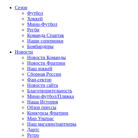
Сезон
Футбол
Хоккей
Мини-Футбол
Регби
Команда Спартак
Наши соперники
Бомбардиры
Новости
Новости Команды
Новости Фратрии
Наш хоккей
Сборная России
Фан-cектор
Новости сайта
Благотворительность
Мини-футбол/Пляжка
Наша История
Обзор прессы
Конкурсы Фратрии
Мир Ультрас
Наш магазин/партнеры
Дартс
Ретро