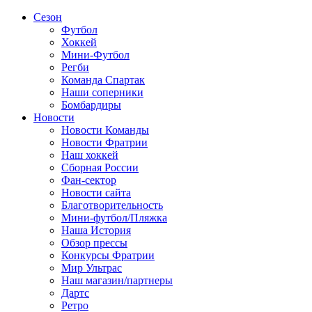
Сезон
Футбол
Хоккей
Мини-Футбол
Регби
Команда Спартак
Наши соперники
Бомбардиры
Новости
Новости Команды
Новости Фратрии
Наш хоккей
Сборная России
Фан-cектор
Новости сайта
Благотворительность
Мини-футбол/Пляжка
Наша История
Обзор прессы
Конкурсы Фратрии
Мир Ультрас
Наш магазин/партнеры
Дартс
Ретро