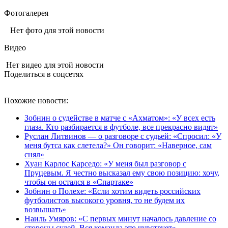
Фотогалерея
Нет фото для этой новости
Видео
Нет видео для этой новости
Поделиться в соцсетях
Похожие новости:
Зобнин о судействе в матче с «Ахматом»: «У всех есть
глаза. Кто разбирается в футболе, все прекрасно видят»
Руслан Литвинов — о разговоре с судьей: «Спросил: «У
меня бутса как слетела?» Он говорит: «Наверное, сам
снял»
Хуан Карлос Карседо: «У меня был разговор с
Пруцевым. Я честно высказал ему свою позицию: хочу,
чтобы он остался в «Спартаке»
Зобнин о Полехе: «Если хотим видеть российских
футболистов высокого уровня, то не будем их
возвышать»
Наиль Умяров: «С первых минут началось давление со
стороны судей. Вся команда это чувствует»