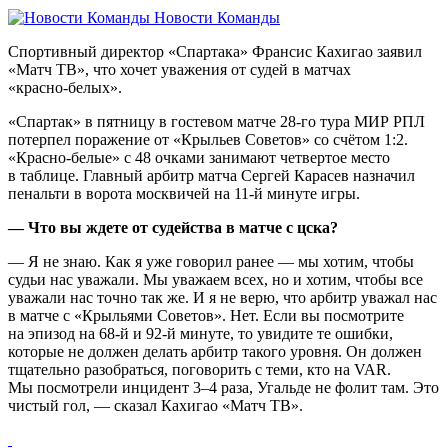
Новости Команды
Спортивный директор «Спартака» Франсис Кахигао заявил
«Матч ТВ», что хочет уважения от судей в матчах
«красно‑белых».
«Спартак» в пятницу в гостевом матче 28‑го тура МИР РПЛ
потерпел поражение от «Крыльев Советов» со счётом 1:2.
«Красно‑белые» с 48 очками занимают четвертое место
в таблице. Главный арбитр матча Сергей Карасев назначил
пенальти в ворота москвичей на 11‑й минуте игры.
— Что вы ждете от судейства в матче с цска?
— Я не знаю. Как я уже говорил ранее — мы хотим, чтобы
судьи нас уважали. Мы уважаем всех, но и хотим, чтобы все
уважали нас точно так же. И я не верю, что арбитр уважал нас
в матче с «Крыльями Советов». Нет. Если вы посмотрите
на эпизод на 68‑й и 92‑й минуте, то увидите те ошибки,
которые не должен делать арбитр такого уровня. Он должен
тщательно разобраться, поговорить с теми, кто на VAR.
Мы посмотрели инцидент 3–4 раза, Угальде не фолит там. Это
чистый гол, — сказал Кахигао «Матч ТВ».