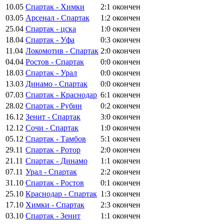
10.05
Спартак - Химки
2:1
окончен
03.05
Арсенал - Спартак
1:2
окончен
25.04
Спартак - цска
1:0
окончен
18.04
Спартак - Уфа
0:3
окончен
11.04
Локомотив - Спартак
2:0
окончен
04.04
Ростов - Спартак
0:0
окончен
18.03
Спартак - Урал
0:0
окончен
13.03
Динамо - Спартак
0:0
окончен
07.03
Спартак - Краснодар
6:1
окончен
28.02
Спартак - Рубин
0:2
окончен
16.12
Зенит - Спартак
3:0
окончен
12.12
Сочи - Спартак
1:0
окончен
05.12
Спартак - Тамбов
5:1
окончен
29.11
Спартак - Ротор
2:0
окончен
21.11
Спартак - Динамо
1:1
окончен
07.11
Урал - Спартак
2:2
окончен
31.10
Спартак - Ростов
0:1
окончен
25.10
Краснодар - Спартак
1:3
окончен
17.10
Химки - Спартак
2:3
окончен
03.10
Спартак - Зенит
1:1
окончен