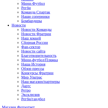
Мини-Футбол
Регби
Команда Спартак
Наши соперники
Бомбардиры
Новости
Новости Команды
Новости Фратрии
Наш хоккей
Сборная России
Фан-cектор
Новости сайта
Благотворительность
Мини-футбол/Пляжка
Наша История
Обзор прессы
Конкурсы Фратрии
Мир Ультрас
Наш магазин/партнеры
Дартс
Ретро
Эксклюзив
Регби/гандбол
Магазин
Фотоотчет