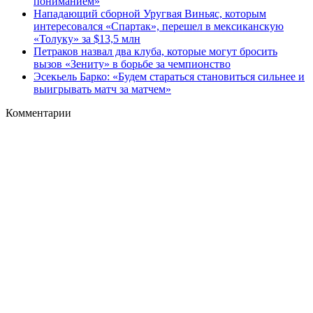
пониманием»
Нападающий сборной Уругвая Виньяс, которым
интересовался «Спартак», перешел в мексиканскую
«Толуку» за $13,5 млн
Петраков назвал два клуба, которые могут бросить
вызов «Зениту» в борьбе за чемпионство
Эсекьель Барко: «Будем стараться становиться сильнее и
выигрывать матч за матчем»
Комментарии