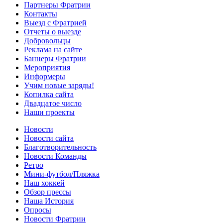
Партнеры Фратрии
Контакты
Выезд с Фратрией
Отчеты о выезде
Добровольцы
Реклама на сайте
Баннеры Фратрии
Мероприятия
Информеры
Учим новые заряды!
Копилка сайта
Двадцатое число
Наши проекты
Новости
Новости сайта
Благотворительность
Новости Команды
Ретро
Мини-футбол/Пляжка
Наш хоккей
Обзор прессы
Наша История
Опросы
Новости Фратрии