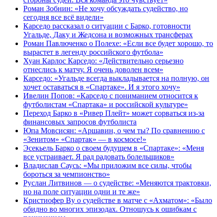
Роман Зобнин: «Не хочу обсуждать судейство, но
сегодня все всё видели»
Карседо рассказал о ситуации с Барко, готовности
Угальде, Даку и Жедсона и возможных трансферах
Роман Павлюченко о Полехе: «Если все будет хорошо, то
вырастет в легенду российского футбола»
Хуан Карлос Карседо: «Действительно серьезно
отнеслись к матчу. Я очень доволен всем»
Карседо: «Угальде всегда выкладывается на полную, он
хочет оставаться в «Спартаке». И я этого хочу»
Ивелин Попов: «Карседо с пониманием относится к
футболистам «Спартака» и российской культуре»
Переход Барко в «Ривер Плейт» может сорваться из‑за
финансовых запросов футболиста
Юпа Мовсисян: «Аршавин, о чем ты? По сравнению с
«Зенитом» «Спартак» — в космосе!»
Эсекьель Барко о своем будущем в «Спартаке»: «Меня
все устраивает. Я рад радовать болельщиков»
Владислав Саусь: «Мы приложим все силы, чтобы
бороться за чемпионство»
Руслан Литвинов — о судействе: «Меняются трактовки,
но на поле ситуации одни и те же»
Кристиофер Ву о судействе в матче с «Ахматом»: «Было
обидно во многих эпизодах. Отношусь к ошибкам с