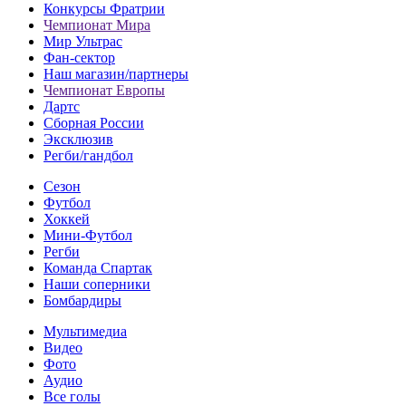
Конкурсы Фратрии
Чемпионат Мира
Мир Ультрас
Фан-cектор
Наш магазин/партнеры
Чемпионат Европы
Дартс
Сборная России
Эксклюзив
Регби/гандбол
Сезон
Футбол
Хоккей
Мини-Футбол
Регби
Команда Спартак
Наши соперники
Бомбардиры
Мультимедиа
Видео
Фото
Аудио
Все голы