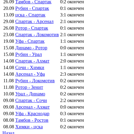
26.09
Тамбов - Спартак
0:2
окончен
20.09
Рубин - Спартак
0:1
окончен
13.09
цска - Спартак
3:1
окончен
29.08
Спартак - Арсенал
2:1
окончен
26.08
Ротор - Спартак
0:1
окончен
23.08
Спартак - Локомотив
2:1
окончен
19.08
Уфа - Спартак
1:1
окончен
15.08
Динамо - Ротор
0:0
окончен
15.08
Рубин - Урал
1:1
окончен
14.08
Спартак - Ахмат
2:0
окончен
14.08
Сочи - Химки
1:1
окончен
14.08
Арсенал - Уфа
2:3
окончен
11.08
Рубин - Локомотив
0:2
окончен
11.08
Ротор - Зенит
0:2
окончен
10.08
Урал - Динамо
0:2
окончен
09.08
Спартак - Сочи
2:2
окончен
09.08
Арсенал - Ахмат
0:0
окончен
09.08
Уфа - Краснодар
0:3
окончен
08.08
Тамбов - Ростов
0:1
окончен
08.08
Химки - цска
0:2
окончен
Назад