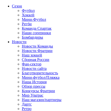
Сезон
Футбол
Хоккей
Мини-Футбол
Регби
Команда Спартак
Наши соперники
Бомбардиры
Новости
Новости Команды
Новости Фратрии
Наш хоккей
Сборная России
Фан-cектор
Новости сайта
Благотворительность
Мини-футбол/Пляжка
Наша История
Обзор прессы
Конкурсы Фратрии
Мир Ультрас
Наш магазин/партнеры
Дартс
Ретро