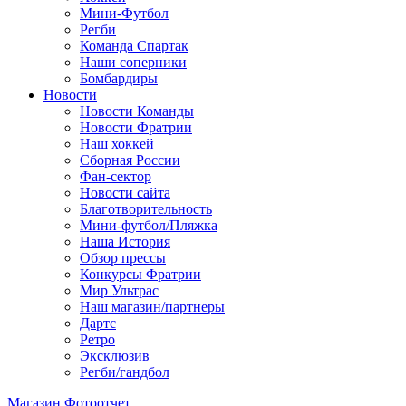
Мини-Футбол
Регби
Команда Спартак
Наши соперники
Бомбардиры
Новости
Новости Команды
Новости Фратрии
Наш хоккей
Сборная России
Фан-cектор
Новости сайта
Благотворительность
Мини-футбол/Пляжка
Наша История
Обзор прессы
Конкурсы Фратрии
Мир Ультрас
Наш магазин/партнеры
Дартс
Ретро
Эксклюзив
Регби/гандбол
Магазин
Фотоотчет