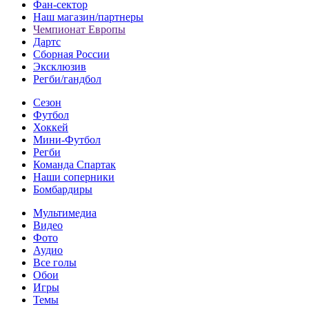
Фан-cектор
Наш магазин/партнеры
Чемпионат Европы
Дартс
Сборная России
Эксклюзив
Регби/гандбол
Сезон
Футбол
Хоккей
Мини-Футбол
Регби
Команда Спартак
Наши соперники
Бомбардиры
Мультимедиа
Видео
Фото
Аудио
Все голы
Обои
Игры
Темы