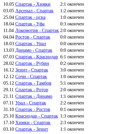
10.05
Спартак - Химки
2:1
окончен
03.05
Арсенал - Спартак
1:2
окончен
25.04
Спартак - цска
1:0
окончен
18.04
Спартак - Уфа
0:3
окончен
11.04
Локомотив - Спартак
2:0
окончен
04.04
Ростов - Спартак
0:0
окончен
18.03
Спартак - Урал
0:0
окончен
13.03
Динамо - Спартак
0:0
окончен
07.03
Спартак - Краснодар
6:1
окончен
28.02
Спартак - Рубин
0:2
окончен
16.12
Зенит - Спартак
3:0
окончен
12.12
Сочи - Спартак
1:0
окончен
05.12
Спартак - Тамбов
5:1
окончен
29.11
Спартак - Ротор
2:0
окончен
21.11
Спартак - Динамо
1:1
окончен
07.11
Урал - Спартак
2:2
окончен
31.10
Спартак - Ростов
0:1
окончен
25.10
Краснодар - Спартак
1:3
окончен
17.10
Химки - Спартак
2:3
окончен
03.10
Спартак - Зенит
1:1
окончен