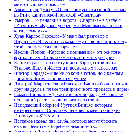
мне это сильно помогло»
Александер Джику: «Очень горжусь оказанной честью
выйти с капитанской повязкой «Спартака»
Умяров — о пенальти в ворота «Спартака» в матче с
«Ахматом»: «Ву был уверен, что Максименко просто
катнул ему мяч»
Хуан Карлос Карседо: «У меня был разговор с
Пруцевым. Я честно высказал ему свою позицию: хочу,
чтобы он остался в «Спартаке»
Ивелин Попов: «Карседо с пониманием относится к
футболистам «Спартака» и российской культуре»
Карседо рассказал о ситуации с Барко, готовности
Угальде, Даку и Жедсона и возможных трансферах
Виктор Парада: «Еще не до конца готов, но с каждым
днем моя форма становится лучше»
Дмитрий Маркитесов: «Тедеско и Ваноли были похожи
друг на друга в плане тренировочного процесса и игры»
Роман Шишкин: «Даже не вспомню, когда «Спартак»
последний раз так хорошо начинал сезон»
Нападающий сборной Уругвая Виньяс, которым
интересовался «Спартак», перешел в мексиканскую
«Толуку» за $13,5 млн
Петраков назвал два клуба, которые могут бросить
вызов «Зениту» в борьбе за чемпионство
Александр Липко: «Если «Спартак» будет играть как с