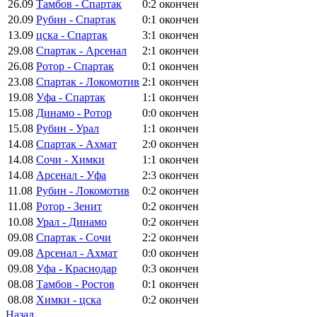
26.09
Тамбов - Спартак
0:2
окончен
20.09
Рубин - Спартак
0:1
окончен
13.09
цска - Спартак
3:1
окончен
29.08
Спартак - Арсенал
2:1
окончен
26.08
Ротор - Спартак
0:1
окончен
23.08
Спартак - Локомотив
2:1
окончен
19.08
Уфа - Спартак
1:1
окончен
15.08
Динамо - Ротор
0:0
окончен
15.08
Рубин - Урал
1:1
окончен
14.08
Спартак - Ахмат
2:0
окончен
14.08
Сочи - Химки
1:1
окончен
14.08
Арсенал - Уфа
2:3
окончен
11.08
Рубин - Локомотив
0:2
окончен
11.08
Ротор - Зенит
0:2
окончен
10.08
Урал - Динамо
0:2
окончен
09.08
Спартак - Сочи
2:2
окончен
09.08
Арсенал - Ахмат
0:0
окончен
09.08
Уфа - Краснодар
0:3
окончен
08.08
Тамбов - Ростов
0:1
окончен
08.08
Химки - цска
0:2
окончен
Назад