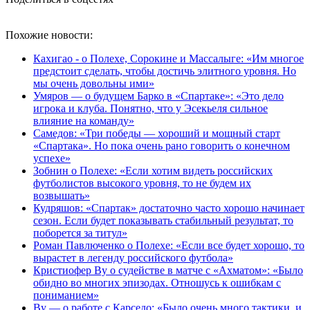
Похожие новости:
Кахигао - о Полехе, Сорокине и Массалыге: «Им многое
предстоит сделать, чтобы достичь элитного уровня. Но
мы очень довольны ими»
Умяров — о будущем Барко в «Спартаке»: «Это дело
игрока и клуба. Понятно, что у Эсекьеля сильное
влияние на команду»
Самедов: «Три победы — хороший и мощный старт
«Спартака». Но пока очень рано говорить о конечном
успехе»
Зобнин о Полехе: «Если хотим видеть российских
футболистов высокого уровня, то не будем их
возвышать»
Кудряшов: «Спартак» достаточно часто хорошо начинает
сезон. Если будет показывать стабильный результат, то
поборется за титул»
Роман Павлюченко о Полехе: «Если все будет хорошо, то
вырастет в легенду российского футбола»
Кристиофер Ву о судействе в матче с «Ахматом»: «Было
обидно во многих эпизодах. Отношусь к ошибкам с
пониманием»
Ву — о работе с Карседо: «Было очень много тактики, и