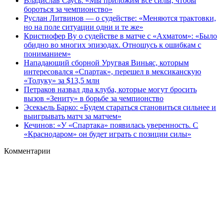
Владислав Саусь: «Мы приложим все силы, чтобы
бороться за чемпионство»
Руслан Литвинов — о судействе: «Меняются трактовки,
но на поле ситуации одни и те же»
Кристиофер Ву о судействе в матче с «Ахматом»: «Было
обидно во многих эпизодах. Отношусь к ошибкам с
пониманием»
Нападающий сборной Уругвая Виньяс, которым
интересовался «Спартак», перешел в мексиканскую
«Толуку» за $13,5 млн
Петраков назвал два клуба, которые могут бросить
вызов «Зениту» в борьбе за чемпионство
Эсекьель Барко: «Будем стараться становиться сильнее и
выигрывать матч за матчем»
Кечинов: «У «Спартака» появилась уверенность. С
«Краснодаром» он будет играть с позиции силы»
Комментарии