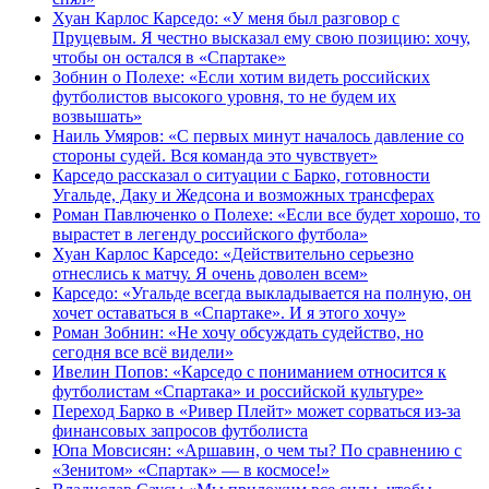
Хуан Карлос Карседо: «У меня был разговор с
Пруцевым. Я честно высказал ему свою позицию: хочу,
чтобы он остался в «Спартаке»
Зобнин о Полехе: «Если хотим видеть российских
футболистов высокого уровня, то не будем их
возвышать»
Наиль Умяров: «С первых минут началось давление со
стороны судей. Вся команда это чувствует»
Карседо рассказал о ситуации с Барко, готовности
Угальде, Даку и Жедсона и возможных трансферах
Роман Павлюченко о Полехе: «Если все будет хорошо, то
вырастет в легенду российского футбола»
Хуан Карлос Карседо: «Действительно серьезно
отнеслись к матчу. Я очень доволен всем»
Карседо: «Угальде всегда выкладывается на полную, он
хочет оставаться в «Спартаке». И я этого хочу»
Роман Зобнин: «Не хочу обсуждать судейство, но
сегодня все всё видели»
Ивелин Попов: «Карседо с пониманием относится к
футболистам «Спартака» и российской культуре»
Переход Барко в «Ривер Плейт» может сорваться из‑за
финансовых запросов футболиста
Юпа Мовсисян: «Аршавин, о чем ты? По сравнению с
«Зенитом» «Спартак» — в космосе!»