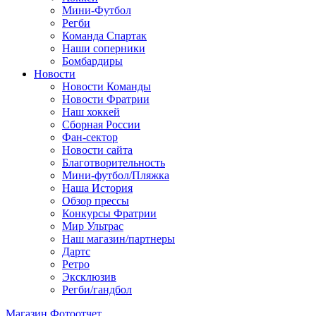
Мини-Футбол
Регби
Команда Спартак
Наши соперники
Бомбардиры
Новости
Новости Команды
Новости Фратрии
Наш хоккей
Сборная России
Фан-cектор
Новости сайта
Благотворительность
Мини-футбол/Пляжка
Наша История
Обзор прессы
Конкурсы Фратрии
Мир Ультрас
Наш магазин/партнеры
Дартс
Ретро
Эксклюзив
Регби/гандбол
Магазин
Фотоотчет