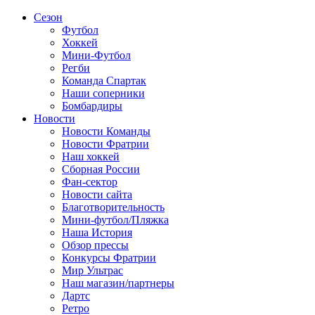
Сезон
Футбол
Хоккей
Мини-Футбол
Регби
Команда Спартак
Наши соперники
Бомбардиры
Новости
Новости Команды
Новости Фратрии
Наш хоккей
Сборная России
Фан-cектор
Новости сайта
Благотворительность
Мини-футбол/Пляжка
Наша История
Обзор прессы
Конкурсы Фратрии
Мир Ультрас
Наш магазин/партнеры
Дартс
Ретро