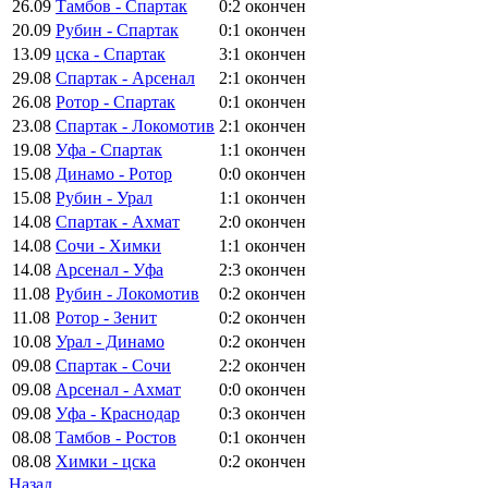
26.09
Тамбов - Спартак
0:2
окончен
20.09
Рубин - Спартак
0:1
окончен
13.09
цска - Спартак
3:1
окончен
29.08
Спартак - Арсенал
2:1
окончен
26.08
Ротор - Спартак
0:1
окончен
23.08
Спартак - Локомотив
2:1
окончен
19.08
Уфа - Спартак
1:1
окончен
15.08
Динамо - Ротор
0:0
окончен
15.08
Рубин - Урал
1:1
окончен
14.08
Спартак - Ахмат
2:0
окончен
14.08
Сочи - Химки
1:1
окончен
14.08
Арсенал - Уфа
2:3
окончен
11.08
Рубин - Локомотив
0:2
окончен
11.08
Ротор - Зенит
0:2
окончен
10.08
Урал - Динамо
0:2
окончен
09.08
Спартак - Сочи
2:2
окончен
09.08
Арсенал - Ахмат
0:0
окончен
09.08
Уфа - Краснодар
0:3
окончен
08.08
Тамбов - Ростов
0:1
окончен
08.08
Химки - цска
0:2
окончен
Назад