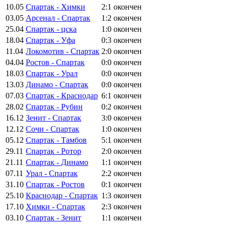
10.05
Спартак - Химки
2:1
окончен
03.05
Арсенал - Спартак
1:2
окончен
25.04
Спартак - цска
1:0
окончен
18.04
Спартак - Уфа
0:3
окончен
11.04
Локомотив - Спартак
2:0
окончен
04.04
Ростов - Спартак
0:0
окончен
18.03
Спартак - Урал
0:0
окончен
13.03
Динамо - Спартак
0:0
окончен
07.03
Спартак - Краснодар
6:1
окончен
28.02
Спартак - Рубин
0:2
окончен
16.12
Зенит - Спартак
3:0
окончен
12.12
Сочи - Спартак
1:0
окончен
05.12
Спартак - Тамбов
5:1
окончен
29.11
Спартак - Ротор
2:0
окончен
21.11
Спартак - Динамо
1:1
окончен
07.11
Урал - Спартак
2:2
окончен
31.10
Спартак - Ростов
0:1
окончен
25.10
Краснодар - Спартак
1:3
окончен
17.10
Химки - Спартак
2:3
окончен
03.10
Спартак - Зенит
1:1
окончен