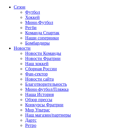
Сезон
Футбол
Хоккей
Мини-Футбол
Регби
Команда Спартак
Наши соперники
Бомбардиры
Новости
Новости Команды
Новости Фратрии
Наш хоккей
Сборная России
Фан-cектор
Новости сайта
Благотворительность
Мини-футбол/Пляжка
Наша История
Обзор прессы
Конкурсы Фратрии
Мир Ультрас
Наш магазин/партнеры
Дартс
Ретро