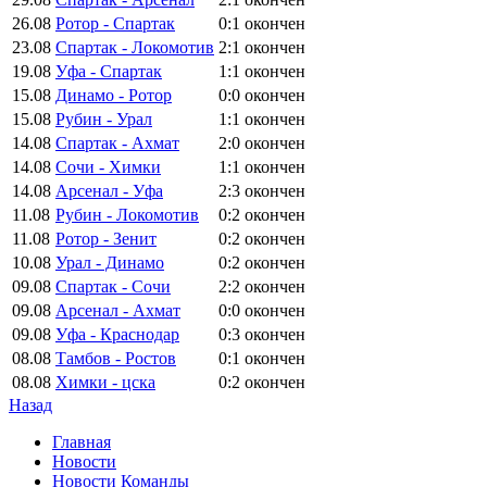
26.08
Ротор - Спартак
0:1
окончен
23.08
Спартак - Локомотив
2:1
окончен
19.08
Уфа - Спартак
1:1
окончен
15.08
Динамо - Ротор
0:0
окончен
15.08
Рубин - Урал
1:1
окончен
14.08
Спартак - Ахмат
2:0
окончен
14.08
Сочи - Химки
1:1
окончен
14.08
Арсенал - Уфа
2:3
окончен
11.08
Рубин - Локомотив
0:2
окончен
11.08
Ротор - Зенит
0:2
окончен
10.08
Урал - Динамо
0:2
окончен
09.08
Спартак - Сочи
2:2
окончен
09.08
Арсенал - Ахмат
0:0
окончен
09.08
Уфа - Краснодар
0:3
окончен
08.08
Тамбов - Ростов
0:1
окончен
08.08
Химки - цска
0:2
окончен
Назад
Главная
Новости
Новости Команды