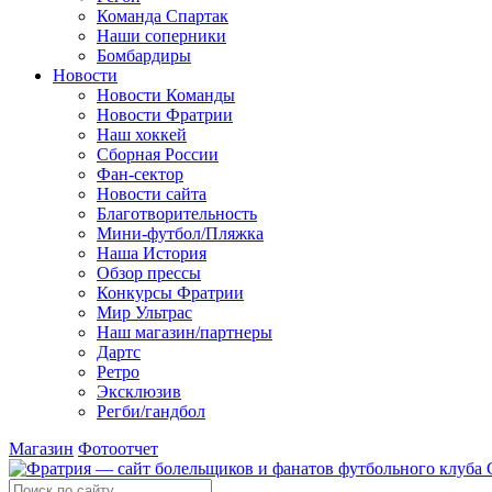
Команда Спартак
Наши соперники
Бомбардиры
Новости
Новости Команды
Новости Фратрии
Наш хоккей
Сборная России
Фан-cектор
Новости сайта
Благотворительность
Мини-футбол/Пляжка
Наша История
Обзор прессы
Конкурсы Фратрии
Мир Ультрас
Наш магазин/партнеры
Дартс
Ретро
Эксклюзив
Регби/гандбол
Магазин
Фотоотчет