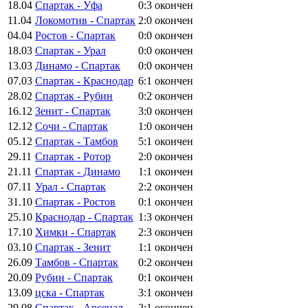
18.04
Спартак - Уфа
0:3
окончен
11.04
Локомотив - Спартак
2:0
окончен
04.04
Ростов - Спартак
0:0
окончен
18.03
Спартак - Урал
0:0
окончен
13.03
Динамо - Спартак
0:0
окончен
07.03
Спартак - Краснодар
6:1
окончен
28.02
Спартак - Рубин
0:2
окончен
16.12
Зенит - Спартак
3:0
окончен
12.12
Сочи - Спартак
1:0
окончен
05.12
Спартак - Тамбов
5:1
окончен
29.11
Спартак - Ротор
2:0
окончен
21.11
Спартак - Динамо
1:1
окончен
07.11
Урал - Спартак
2:2
окончен
31.10
Спартак - Ростов
0:1
окончен
25.10
Краснодар - Спартак
1:3
окончен
17.10
Химки - Спартак
2:3
окончен
03.10
Спартак - Зенит
1:1
окончен
26.09
Тамбов - Спартак
0:2
окончен
20.09
Рубин - Спартак
0:1
окончен
13.09
цска - Спартак
3:1
окончен
29.08
Спартак - Арсенал
2:1
окончен