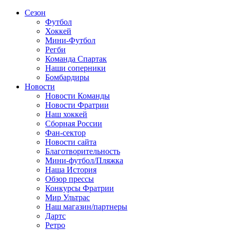
Сезон
Футбол
Хоккей
Мини-Футбол
Регби
Команда Спартак
Наши соперники
Бомбардиры
Новости
Новости Команды
Новости Фратрии
Наш хоккей
Сборная России
Фан-cектор
Новости сайта
Благотворительность
Мини-футбол/Пляжка
Наша История
Обзор прессы
Конкурсы Фратрии
Мир Ультрас
Наш магазин/партнеры
Дартс
Ретро