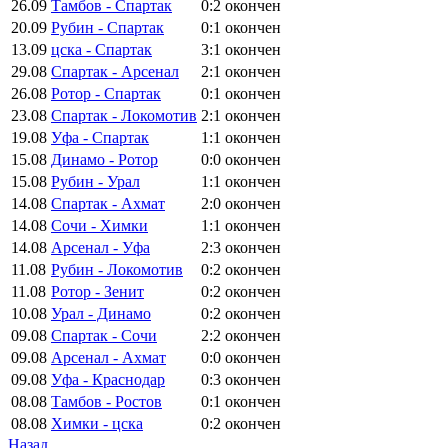
26.09
Тамбов - Спартак
0:2
окончен
20.09
Рубин - Спартак
0:1
окончен
13.09
цска - Спартак
3:1
окончен
29.08
Спартак - Арсенал
2:1
окончен
26.08
Ротор - Спартак
0:1
окончен
23.08
Спартак - Локомотив
2:1
окончен
19.08
Уфа - Спартак
1:1
окончен
15.08
Динамо - Ротор
0:0
окончен
15.08
Рубин - Урал
1:1
окончен
14.08
Спартак - Ахмат
2:0
окончен
14.08
Сочи - Химки
1:1
окончен
14.08
Арсенал - Уфа
2:3
окончен
11.08
Рубин - Локомотив
0:2
окончен
11.08
Ротор - Зенит
0:2
окончен
10.08
Урал - Динамо
0:2
окончен
09.08
Спартак - Сочи
2:2
окончен
09.08
Арсенал - Ахмат
0:0
окончен
09.08
Уфа - Краснодар
0:3
окончен
08.08
Тамбов - Ростов
0:1
окончен
08.08
Химки - цска
0:2
окончен
Назад