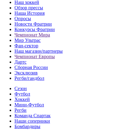
Наш хоккей
Обзор прессы
Наша История
Опросы
Новости Фратрии
Конкурсы Фратрии
Чемпионат Мира
Мир Ультрас
Фан-cектор
Наш магазин/партнеры
Чемпионат Европы
Дартс
Сборная России
Эксклюзив
Регби/гандбол
Сезон
Футбол
Хоккей
Мини-Футбол
Регби
Команда Спартак
Наши соперники
Бомбардиры