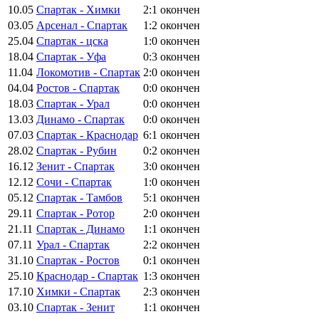
10.05
Спартак - Химки
2:1
окончен
03.05
Арсенал - Спартак
1:2
окончен
25.04
Спартак - цска
1:0
окончен
18.04
Спартак - Уфа
0:3
окончен
11.04
Локомотив - Спартак
2:0
окончен
04.04
Ростов - Спартак
0:0
окончен
18.03
Спартак - Урал
0:0
окончен
13.03
Динамо - Спартак
0:0
окончен
07.03
Спартак - Краснодар
6:1
окончен
28.02
Спартак - Рубин
0:2
окончен
16.12
Зенит - Спартак
3:0
окончен
12.12
Сочи - Спартак
1:0
окончен
05.12
Спартак - Тамбов
5:1
окончен
29.11
Спартак - Ротор
2:0
окончен
21.11
Спартак - Динамо
1:1
окончен
07.11
Урал - Спартак
2:2
окончен
31.10
Спартак - Ростов
0:1
окончен
25.10
Краснодар - Спартак
1:3
окончен
17.10
Химки - Спартак
2:3
окончен
03.10
Спартак - Зенит
1:1
окончен