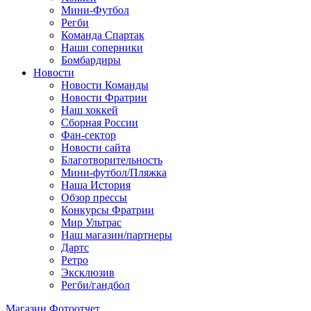
Мини-Футбол
Регби
Команда Спартак
Наши соперники
Бомбардиры
Новости
Новости Команды
Новости Фратрии
Наш хоккей
Сборная России
Фан-cектор
Новости сайта
Благотворительность
Мини-футбол/Пляжка
Наша История
Обзор прессы
Конкурсы Фратрии
Мир Ультрас
Наш магазин/партнеры
Дартс
Ретро
Эксклюзив
Регби/гандбол
Магазин
Фотоотчет