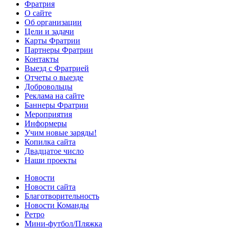
Фратрия
О сайте
Об организации
Цели и задачи
Карты Фратрии
Партнеры Фратрии
Контакты
Выезд с Фратрией
Отчеты о выезде
Добровольцы
Реклама на сайте
Баннеры Фратрии
Мероприятия
Информеры
Учим новые заряды!
Копилка сайта
Двадцатое число
Наши проекты
Новости
Новости сайта
Благотворительность
Новости Команды
Ретро
Мини-футбол/Пляжка