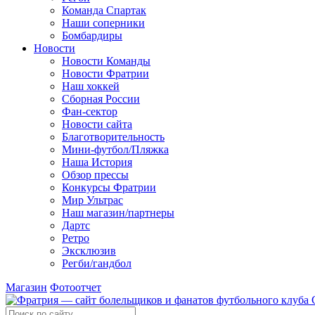
Команда Спартак
Наши соперники
Бомбардиры
Новости
Новости Команды
Новости Фратрии
Наш хоккей
Сборная России
Фан-cектор
Новости сайта
Благотворительность
Мини-футбол/Пляжка
Наша История
Обзор прессы
Конкурсы Фратрии
Мир Ультрас
Наш магазин/партнеры
Дартс
Ретро
Эксклюзив
Регби/гандбол
Магазин
Фотоотчет