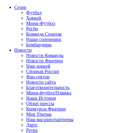
Сезон
Футбол
Хоккей
Мини-Футбол
Регби
Команда Спартак
Наши соперники
Бомбардиры
Новости
Новости Команды
Новости Фратрии
Наш хоккей
Сборная России
Фан-cектор
Новости сайта
Благотворительность
Мини-футбол/Пляжка
Наша История
Обзор прессы
Конкурсы Фратрии
Мир Ультрас
Наш магазин/партнеры
Дартс
Ретро