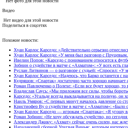
Нет фото для этой новости
Видео
Нет видео для этой новости
Поделиться в соцсетях
Похожие новости:
Хуан Карлос Карседо: «Действительно серьезно отнеслись
Хуан Карлос Карседо: «У меня был разговор с Пруцевым. 
Ивелин Попов: «Карседо с пониманием относится к футб
Зобнин о судействе в матче с «Ахматом»: «У всех есть гла
Руслан Литвинов — о разговоре с судьей: «Спросил: «У м
Хуан Карлос Карседо: «Надеюсь, что Барко останется с н
Кудряшов: «Спартак» достаточно часто хорошо начинает се
Роман Павлюченко о Полехе: «Если все будет хорошо, то 
Владислав Саусь: «Мы приложим все силы, чтобы бороть
Карседо: «Угальде всегда выкладывается на полную, он хо
Наиль Умяров: «С первых минут началось давление со сто
Кристиофер Ву о судействе в матче с «Ахматом»: «Было
Хуан Карлос Карседо — игрокам «Спартака»: «Я угощу в
Роман Зобнин: «Не хочу обсуждать судейство, но сегодня
Александер Джику: «Ахмат» сейчас очень силен, нас жде
Нападающий сборной Уругвая Виньяс, которым интересов