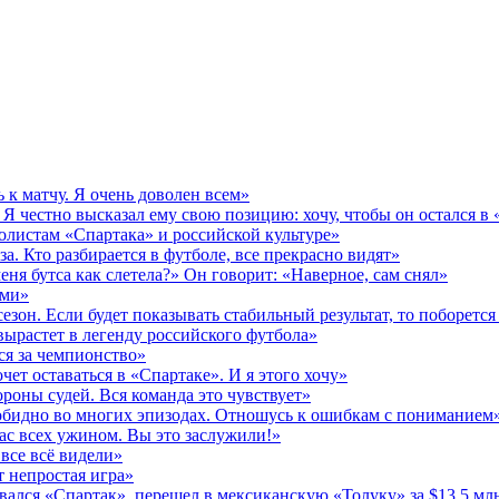
 к матчу. Я очень доволен всем»
Я честно высказал ему свою позицию: хочу, чтобы он остался в
олистам «Спартака» и российской культуре»
за. Кто разбирается в футболе, все прекрасно видят»
еня бутса как слетела?» Он говорит: «Наверное, сам снял»
ами»
зон. Если будет показывать стабильный результат, то поборется 
вырастет в легенду российского футбола»
ся за чемпионство»
чет оставаться в «Спартаке». И я этого хочу»
роны судей. Вся команда это чувствует»
 обидно во многих эпизодах. Отношусь к ошибкам с пониманием
ас всех ужином. Вы это заслужили!»
 все всё видели»
т непростая игра»
ался «Спартак», перешел в мексиканскую «Толуку» за $13,5 мл