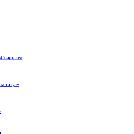
 «Спартаке»
за титул»
»
н