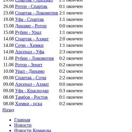
26.08
Ротор - Спартак
0:1
окончен
23.08
Спартак - Локомотив
2:1
окончен
19.08
Уфа - Спартак
1:1
окончен
15.08
Динамо - Ротор
0:0
окончен
15.08
Рубин - Урал
1:1
окончен
14.08
Спартак - Ахмат
2:0
окончен
14.08
Сочи - Химки
1:1
окончен
14.08
Арсенал - Уфа
2:3
окончен
11.08
Рубин - Локомотив
0:2
окончен
11.08
Ротор - Зенит
0:2
окончен
10.08
Урал - Динамо
0:2
окончен
09.08
Спартак - Сочи
2:2
окончен
09.08
Арсенал - Ахмат
0:0
окончен
09.08
Уфа - Краснодар
0:3
окончен
08.08
Тамбов - Ростов
0:1
окончен
08.08
Химки - цска
0:2
окончен
Назад
Главная
Новости
Новости Команды