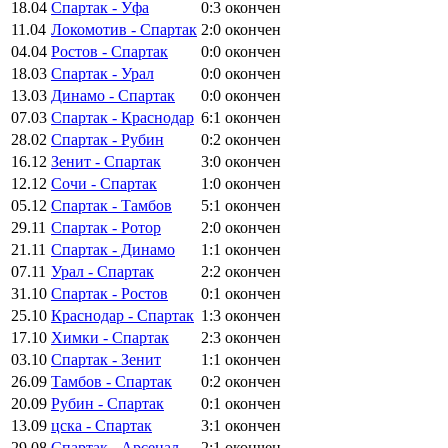
18.04
Спартак - Уфа
0:3
окончен
11.04
Локомотив - Спартак
2:0
окончен
04.04
Ростов - Спартак
0:0
окончен
18.03
Спартак - Урал
0:0
окончен
13.03
Динамо - Спартак
0:0
окончен
07.03
Спартак - Краснодар
6:1
окончен
28.02
Спартак - Рубин
0:2
окончен
16.12
Зенит - Спартак
3:0
окончен
12.12
Сочи - Спартак
1:0
окончен
05.12
Спартак - Тамбов
5:1
окончен
29.11
Спартак - Ротор
2:0
окончен
21.11
Спартак - Динамо
1:1
окончен
07.11
Урал - Спартак
2:2
окончен
31.10
Спартак - Ростов
0:1
окончен
25.10
Краснодар - Спартак
1:3
окончен
17.10
Химки - Спартак
2:3
окончен
03.10
Спартак - Зенит
1:1
окончен
26.09
Тамбов - Спартак
0:2
окончен
20.09
Рубин - Спартак
0:1
окончен
13.09
цска - Спартак
3:1
окончен
29.08
Спартак - Арсенал
2:1
окончен