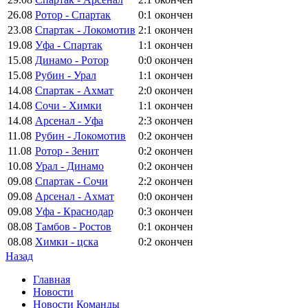
26.08
Ротор - Спартак
0:1
окончен
23.08
Спартак - Локомотив
2:1
окончен
19.08
Уфа - Спартак
1:1
окончен
15.08
Динамо - Ротор
0:0
окончен
15.08
Рубин - Урал
1:1
окончен
14.08
Спартак - Ахмат
2:0
окончен
14.08
Сочи - Химки
1:1
окончен
14.08
Арсенал - Уфа
2:3
окончен
11.08
Рубин - Локомотив
0:2
окончен
11.08
Ротор - Зенит
0:2
окончен
10.08
Урал - Динамо
0:2
окончен
09.08
Спартак - Сочи
2:2
окончен
09.08
Арсенал - Ахмат
0:0
окончен
09.08
Уфа - Краснодар
0:3
окончен
08.08
Тамбов - Ростов
0:1
окончен
08.08
Химки - цска
0:2
окончен
Назад
Главная
Новости
Новости Команды