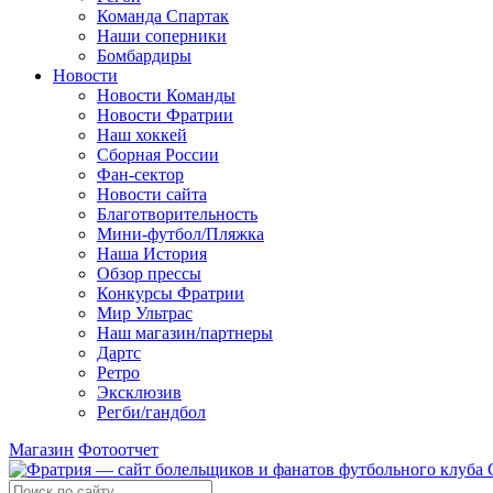
Команда Спартак
Наши соперники
Бомбардиры
Новости
Новости Команды
Новости Фратрии
Наш хоккей
Сборная России
Фан-cектор
Новости сайта
Благотворительность
Мини-футбол/Пляжка
Наша История
Обзор прессы
Конкурсы Фратрии
Мир Ультрас
Наш магазин/партнеры
Дартс
Ретро
Эксклюзив
Регби/гандбол
Магазин
Фотоотчет