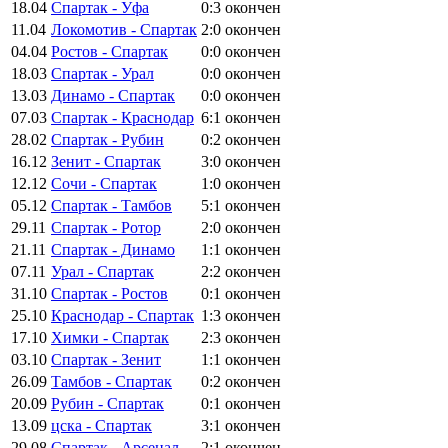
18.04
Спартак - Уфа
0:3
окончен
11.04
Локомотив - Спартак
2:0
окончен
04.04
Ростов - Спартак
0:0
окончен
18.03
Спартак - Урал
0:0
окончен
13.03
Динамо - Спартак
0:0
окончен
07.03
Спартак - Краснодар
6:1
окончен
28.02
Спартак - Рубин
0:2
окончен
16.12
Зенит - Спартак
3:0
окончен
12.12
Сочи - Спартак
1:0
окончен
05.12
Спартак - Тамбов
5:1
окончен
29.11
Спартак - Ротор
2:0
окончен
21.11
Спартак - Динамо
1:1
окончен
07.11
Урал - Спартак
2:2
окончен
31.10
Спартак - Ростов
0:1
окончен
25.10
Краснодар - Спартак
1:3
окончен
17.10
Химки - Спартак
2:3
окончен
03.10
Спартак - Зенит
1:1
окончен
26.09
Тамбов - Спартак
0:2
окончен
20.09
Рубин - Спартак
0:1
окончен
13.09
цска - Спартак
3:1
окончен
29.08
Спартак - Арсенал
2:1
окончен