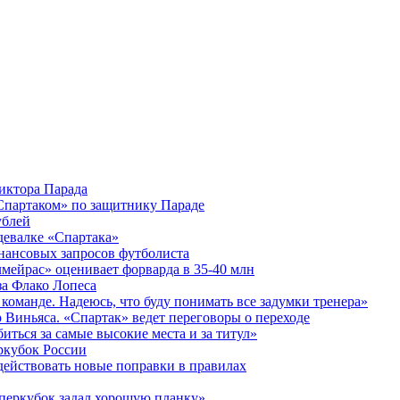
Виктора Парада
«Спартаком» по защитнику Параде
ублей
здевалке «Спартака»
инансовых запросов футболиста
мейрас» оценивает форварда в 35-40 млн
за Флако Лопеса
 команде. Надеюсь, что буду понимать все задумки тренера»
 Виньяса. «Спартак» ведет переговоры о переходе
иться за самые высокие места и за титул»
еркубок России
 действовать новые поправки в правилах
уперкубок задал хорошую планку»