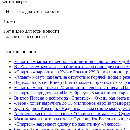
Фотогалерея
Нет фото для этой новости
Видео
Нет видео для этой новости
Поделиться в соцсетях
Похожие новости:
«Спартак» заплатит около 5 миллионов евро за переход 
В «Алавесе» заявили, что близки к закрытию сделки со 
«Спартак» заработал в Кубке России 229,81 миллионов р
«Ахмат» могут наказать за отсутствие горячей воды в ра
Переход Барко в «Ривер Плейт» может сорваться из‑за ф
«Спартак» предложил 20 миллионов евро за Лопеса, «Пал
«Спартак» предложил «Палмейрасу» 25 миллионов евро 
Виктор Парада о дебюте за «Спартак»: «Очень рад быть в
«Леон» хочет выручить до 15 миллионов евро за трансфер
Хуан Карлос Карседо: «Надеюсь, в этом сезоне мы будем б
Аленичев рассказал о шансах "Спартака" в матче за Суп
Мажич заявил, что в матче за Суперкубок России начнут
«Спартак» закрывает сделку по защитнику «Алавеса»
Сергей Лапочкин: «Хочется, чтобы Буланов в матче за С