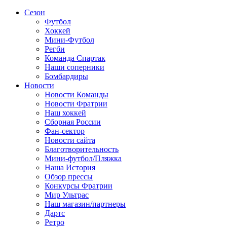
Сезон
Футбол
Хоккей
Мини-Футбол
Регби
Команда Спартак
Наши соперники
Бомбардиры
Новости
Новости Команды
Новости Фратрии
Наш хоккей
Сборная России
Фан-cектор
Новости сайта
Благотворительность
Мини-футбол/Пляжка
Наша История
Обзор прессы
Конкурсы Фратрии
Мир Ультрас
Наш магазин/партнеры
Дартс
Ретро