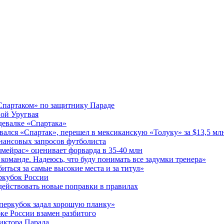
«Спартаком» по защитнику Параде
ной Уругвая
здевалке «Спартака»
ался «Спартак», перешел в мексиканскую «Толуку» за $13,5 мл
инансовых запросов футболиста
мейрас» оценивает форварда в 35-40 млн
 команде. Надеюсь, что буду понимать все задумки тренера»
иться за самые высокие места и за титул»
еркубок России
 действовать новые поправки в правилах
уперкубок задал хорошую планку»
ке России взамен разбитого
Виктора Парада