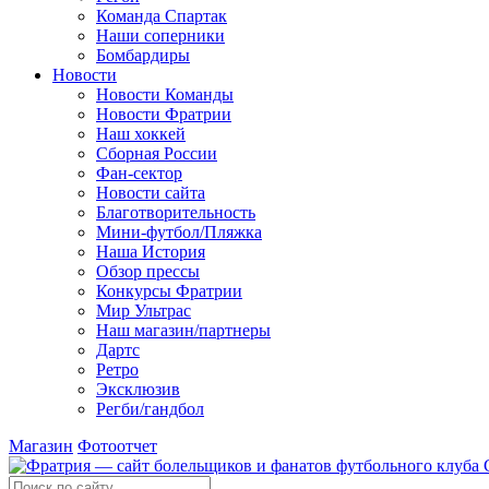
Команда Спартак
Наши соперники
Бомбардиры
Новости
Новости Команды
Новости Фратрии
Наш хоккей
Сборная России
Фан-cектор
Новости сайта
Благотворительность
Мини-футбол/Пляжка
Наша История
Обзор прессы
Конкурсы Фратрии
Мир Ультрас
Наш магазин/партнеры
Дартс
Ретро
Эксклюзив
Регби/гандбол
Магазин
Фотоотчет