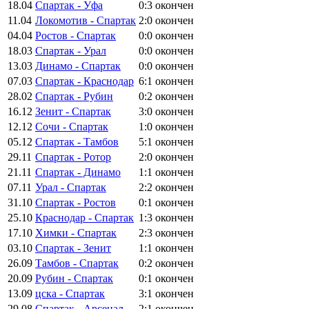
18.04
Спартак - Уфа
0:3
окончен
11.04
Локомотив - Спартак
2:0
окончен
04.04
Ростов - Спартак
0:0
окончен
18.03
Спартак - Урал
0:0
окончен
13.03
Динамо - Спартак
0:0
окончен
07.03
Спартак - Краснодар
6:1
окончен
28.02
Спартак - Рубин
0:2
окончен
16.12
Зенит - Спартак
3:0
окончен
12.12
Сочи - Спартак
1:0
окончен
05.12
Спартак - Тамбов
5:1
окончен
29.11
Спартак - Ротор
2:0
окончен
21.11
Спартак - Динамо
1:1
окончен
07.11
Урал - Спартак
2:2
окончен
31.10
Спартак - Ростов
0:1
окончен
25.10
Краснодар - Спартак
1:3
окончен
17.10
Химки - Спартак
2:3
окончен
03.10
Спартак - Зенит
1:1
окончен
26.09
Тамбов - Спартак
0:2
окончен
20.09
Рубин - Спартак
0:1
окончен
13.09
цска - Спартак
3:1
окончен
29.08
Спартак - Арсенал
2:1
окончен