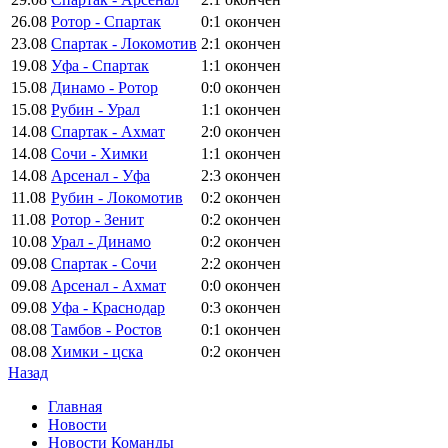
26.08
Ротор - Спартак
0:1
окончен
23.08
Спартак - Локомотив
2:1
окончен
19.08
Уфа - Спартак
1:1
окончен
15.08
Динамо - Ротор
0:0
окончен
15.08
Рубин - Урал
1:1
окончен
14.08
Спартак - Ахмат
2:0
окончен
14.08
Сочи - Химки
1:1
окончен
14.08
Арсенал - Уфа
2:3
окончен
11.08
Рубин - Локомотив
0:2
окончен
11.08
Ротор - Зенит
0:2
окончен
10.08
Урал - Динамо
0:2
окончен
09.08
Спартак - Сочи
2:2
окончен
09.08
Арсенал - Ахмат
0:0
окончен
09.08
Уфа - Краснодар
0:3
окончен
08.08
Тамбов - Ростов
0:1
окончен
08.08
Химки - цска
0:2
окончен
Назад
Главная
Новости
Новости Команды