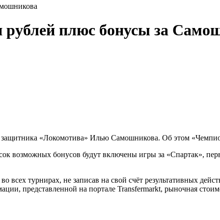
амошникова
н рублей плюс бонусы за Само
а защитника «Локомотива» Илью Самошникова. Об этом «Чемпио
сок возможных бонусов будут включены игры за «Спартак», перв
о всех турнирах, не записав на свой счёт результативных дейст
ции, представленной на портале Transfermarkt, рыночная стоимо