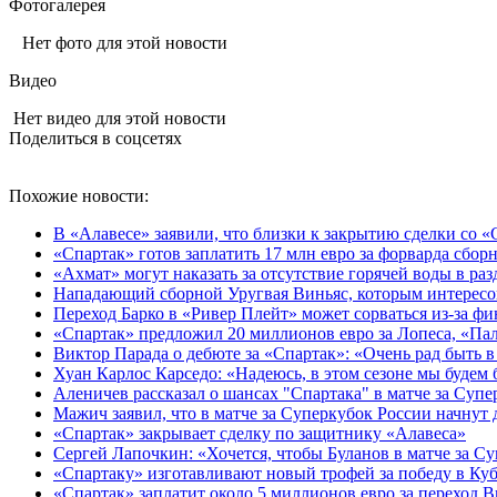
Фотогалерея
Нет фото для этой новости
Видео
Нет видео для этой новости
Поделиться в соцсетях
Похожие новости:
В «Алавесе» заявили, что близки к закрытию сделки со 
«Спартак» готов заплатить 17 млн евро за форварда сбор
«Ахмат» могут наказать за отсутствие горячей воды в ра
Нападающий сборной Уругвая Виньяс, которым интересов
Переход Барко в «Ривер Плейт» может сорваться из‑за ф
«Спартак» предложил 20 миллионов евро за Лопеса, «Пал
Виктор Парада о дебюте за «Спартак»: «Очень рад быть в
Хуан Карлос Карседо: «Надеюсь, в этом сезоне мы будем б
Аленичев рассказал о шансах "Спартака" в матче за Суп
Мажич заявил, что в матче за Суперкубок России начнут
«Спартак» закрывает сделку по защитнику «Алавеса»
Сергей Лапочкин: «Хочется, чтобы Буланов в матче за С
«Спартаку» изготавливают новый трофей за победу в Куб
«Спартак» заплатит около 5 миллионов евро за переход 