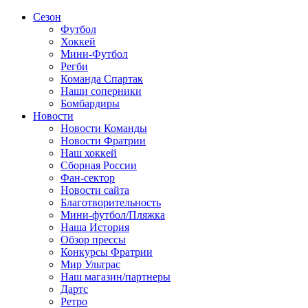
Сезон
Футбол
Хоккей
Мини-Футбол
Регби
Команда Спартак
Наши соперники
Бомбардиры
Новости
Новости Команды
Новости Фратрии
Наш хоккей
Сборная России
Фан-cектор
Новости сайта
Благотворительность
Мини-футбол/Пляжка
Наша История
Обзор прессы
Конкурсы Фратрии
Мир Ультрас
Наш магазин/партнеры
Дартс
Ретро