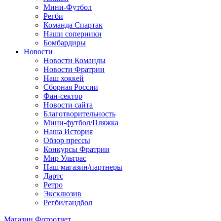
Мини-Футбол
Регби
Команда Спартак
Наши соперники
Бомбардиры
Новости
Новости Команды
Новости Фратрии
Наш хоккей
Сборная России
Фан-cектор
Новости сайта
Благотворительность
Мини-футбол/Пляжка
Наша История
Обзор прессы
Конкурсы Фратрии
Мир Ультрас
Наш магазин/партнеры
Дартс
Ретро
Эксклюзив
Регби/гандбол
Магазин
Фотоотчет