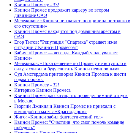
Квинси Промесу - 33!
Квинси Промес продолжит карьеру во втором
дивизионе ОАЭ
Мележиков: «Квинси не хватает, но причина не только в
его отсутствии»
Квинси Промес находится под домашним арестом в
ОАЭ
Егор Титов: "Репутация "Спартака" страдает из-за
ситуации с Квинси Промесом"
Бабич: «Промес — легенда. Каждый у нас уважает
Квинси»
Мележиков: «Пока решение по Промесу не вступило в
силу, я считал и буду считать Квинси невиновным»
Суд Амстердама приговорил Квинси Промеса к шести
годам тюрьмы
Квинси Промесу - 32!
Интервью Квинси Промеса
Квинси Промес рассказал, что проведет зимний отпуск
в Москве
Георгий Джикия и Квинси Промес не приехали с
командой на матч с «Краснодаром»
Жиго: «Квинси забил фантастический гол»
Квинси Промес: "Счастлив, что смог помочь команде
победить"
Интервью с Квинси Промесом