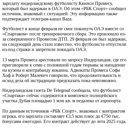
зарплату нидерландскому футболисту Квинси Промесу,
который был задержан в ОАЭ. Об этом «РБК Спорт» сообщил
источник, знакомый с ситуацией. Эту информацию также
подтверждает телеграм-канал Baza.
Футболист в конце февраля не смог покинуть ОАЭ вместе со
«Спартаком» после тренировочного сбора. Это произошло из-
за совершенного Промесом ДТП. 29 февраля он был задержан,
на следующий день стало известно, что футболиста отпустили
из-под стражи и запретили покидать ОАЭ.
13 марта Промеса арестовали по запросу Нидерландов, где его
приговорили к семи с половиной годам тюрьмы за нападение
на кузена и контрабанду кокаина. Адвокаты Промеса Софи
Хоф и Роберт Малевич говорили, что продолжительность и
исход дела об экстрадиции предсказать пока невозможно.
Нидерландская газета De Telegraaf сообщала, что футболист
«Спартака» сейчас содержится в комплексе полицейского
участка Дубая площадью 1 млн кв. м недалеко от аэропорта.
По данным источников «РБК Спорт», знакомых с контрактом
игрока, его зарплата составляет €3,5 млн плюс до €750 тыс.
бонусами ежегодно. Его контракт действует до лета 2025 года.