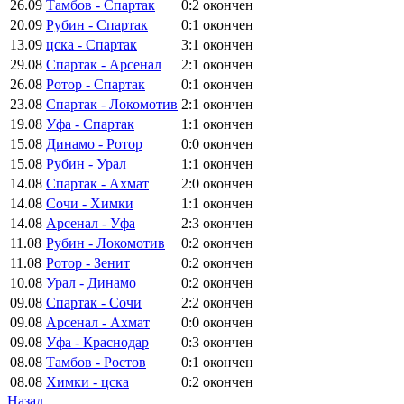
26.09
Тамбов - Спартак
0:2
окончен
20.09
Рубин - Спартак
0:1
окончен
13.09
цска - Спартак
3:1
окончен
29.08
Спартак - Арсенал
2:1
окончен
26.08
Ротор - Спартак
0:1
окончен
23.08
Спартак - Локомотив
2:1
окончен
19.08
Уфа - Спартак
1:1
окончен
15.08
Динамо - Ротор
0:0
окончен
15.08
Рубин - Урал
1:1
окончен
14.08
Спартак - Ахмат
2:0
окончен
14.08
Сочи - Химки
1:1
окончен
14.08
Арсенал - Уфа
2:3
окончен
11.08
Рубин - Локомотив
0:2
окончен
11.08
Ротор - Зенит
0:2
окончен
10.08
Урал - Динамо
0:2
окончен
09.08
Спартак - Сочи
2:2
окончен
09.08
Арсенал - Ахмат
0:0
окончен
09.08
Уфа - Краснодар
0:3
окончен
08.08
Тамбов - Ростов
0:1
окончен
08.08
Химки - цска
0:2
окончен
Назад