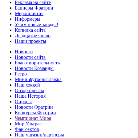
Реклама на сайте
Баннеры Фратрии
Мероприятия
Информеры
Учим новые заряды!
Копилка сайта
Двадцатое число
Наши проекты
Новости
Новости сайта
Благотворительность
Новости Команды
Ретро
Мини-футбол/Пляжка
Наш хоккей
Обзор прессы
Наша История
Опросы
Новости Фратрии
Конкурсы Фратрии
Чемпионат Мира
Мир Ультрас
Фан-cектор
Наш магазин/партнеры