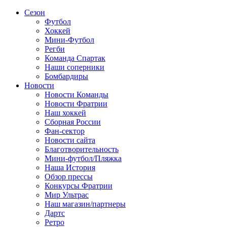
Сезон
Футбол
Хоккей
Мини-Футбол
Регби
Команда Спартак
Наши соперники
Бомбардиры
Новости
Новости Команды
Новости Фратрии
Наш хоккей
Сборная России
Фан-cектор
Новости сайта
Благотворительность
Мини-футбол/Пляжка
Наша История
Обзор прессы
Конкурсы Фратрии
Мир Ультрас
Наш магазин/партнеры
Дартс
Ретро