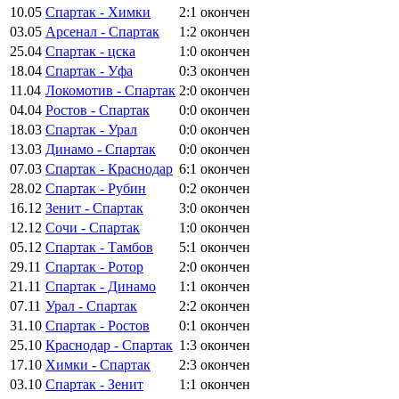
10.05
Спартак - Химки
2:1
окончен
03.05
Арсенал - Спартак
1:2
окончен
25.04
Спартак - цска
1:0
окончен
18.04
Спартак - Уфа
0:3
окончен
11.04
Локомотив - Спартак
2:0
окончен
04.04
Ростов - Спартак
0:0
окончен
18.03
Спартак - Урал
0:0
окончен
13.03
Динамо - Спартак
0:0
окончен
07.03
Спартак - Краснодар
6:1
окончен
28.02
Спартак - Рубин
0:2
окончен
16.12
Зенит - Спартак
3:0
окончен
12.12
Сочи - Спартак
1:0
окончен
05.12
Спартак - Тамбов
5:1
окончен
29.11
Спартак - Ротор
2:0
окончен
21.11
Спартак - Динамо
1:1
окончен
07.11
Урал - Спартак
2:2
окончен
31.10
Спартак - Ростов
0:1
окончен
25.10
Краснодар - Спартак
1:3
окончен
17.10
Химки - Спартак
2:3
окончен
03.10
Спартак - Зенит
1:1
окончен