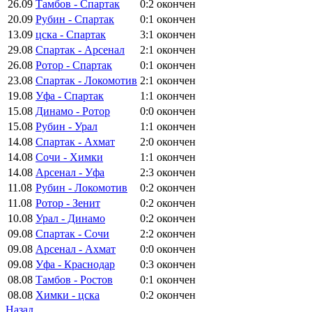
26.09
Тамбов - Спартак
0:2
окончен
20.09
Рубин - Спартак
0:1
окончен
13.09
цска - Спартак
3:1
окончен
29.08
Спартак - Арсенал
2:1
окончен
26.08
Ротор - Спартак
0:1
окончен
23.08
Спартак - Локомотив
2:1
окончен
19.08
Уфа - Спартак
1:1
окончен
15.08
Динамо - Ротор
0:0
окончен
15.08
Рубин - Урал
1:1
окончен
14.08
Спартак - Ахмат
2:0
окончен
14.08
Сочи - Химки
1:1
окончен
14.08
Арсенал - Уфа
2:3
окончен
11.08
Рубин - Локомотив
0:2
окончен
11.08
Ротор - Зенит
0:2
окончен
10.08
Урал - Динамо
0:2
окончен
09.08
Спартак - Сочи
2:2
окончен
09.08
Арсенал - Ахмат
0:0
окончен
09.08
Уфа - Краснодар
0:3
окончен
08.08
Тамбов - Ростов
0:1
окончен
08.08
Химки - цска
0:2
окончен
Назад