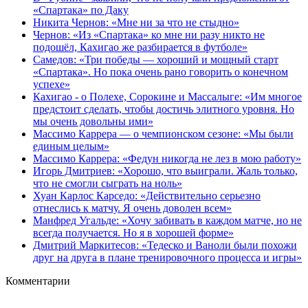
«Спартака» по Даку
Никита Чернов: «Мне ни за что не стыдно»
Чернов: «Из «Спартака» ко мне ни разу никто не
подошёл, Кахигао же разбирается в футболе»
Самедов: «Три победы — хороший и мощный старт
«Спартака». Но пока очень рано говорить о конечном
успехе»
Кахигао - о Полехе, Сорокине и Массалыге: «Им многое
предстоит сделать, чтобы достичь элитного уровня. Но
мы очень довольны ими»
Массимо Каррера — о чемпионском сезоне: «Мы были
единым целым»
Массимо Каррера: «Федун никогда не лез в мою работу»
Игорь Дмитриев: «Хорошо, что выиграли. Жаль только,
что не смогли сыграть на ноль»
Хуан Карлос Карседо: «Действительно серьезно
отнеслись к матчу. Я очень доволен всем»
Манфред Угальде: «Хочу забивать в каждом матче, но не
всегда получается. Но я в хорошей форме»
Дмитрий Маркитесов: «Тедеско и Ваноли были похожи
друг на друга в плане тренировочного процесса и игры»
Комментарии