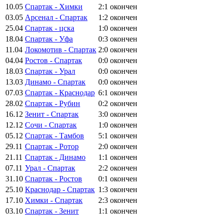
10.05
Спартак - Химки
2:1
окончен
03.05
Арсенал - Спартак
1:2
окончен
25.04
Спартак - цска
1:0
окончен
18.04
Спартак - Уфа
0:3
окончен
11.04
Локомотив - Спартак
2:0
окончен
04.04
Ростов - Спартак
0:0
окончен
18.03
Спартак - Урал
0:0
окончен
13.03
Динамо - Спартак
0:0
окончен
07.03
Спартак - Краснодар
6:1
окончен
28.02
Спартак - Рубин
0:2
окончен
16.12
Зенит - Спартак
3:0
окончен
12.12
Сочи - Спартак
1:0
окончен
05.12
Спартак - Тамбов
5:1
окончен
29.11
Спартак - Ротор
2:0
окончен
21.11
Спартак - Динамо
1:1
окончен
07.11
Урал - Спартак
2:2
окончен
31.10
Спартак - Ростов
0:1
окончен
25.10
Краснодар - Спартак
1:3
окончен
17.10
Химки - Спартак
2:3
окончен
03.10
Спартак - Зенит
1:1
окончен