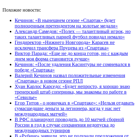
Похожие новости:
Кечинов: «В нынешнем сезоне «Спартак» будет
полноценным претендентом на золотые медали»
Александр Самедов: «Полех — талантливый игрок, но
таких талантливых парней футбол повидал немало»
Гендиректор «Нижнего Новгорода» Карасев не
исключил трансфера Пруцева из «Спартака»
Виктор Парада: «Еще не до конца готов, но с каждым
днем моя форма становится лучше»
Кечинов: «После удаления Касинтуры не сомневался в
победе «Спартака»
Валерий Кечинов назвал положительные изменения
«Спартака» в новом сезоне РПЛ
Хуан Карлос Карседо: «Будет непросто, я хорошо знаю
тренерский штаб соперника, мы знакомы по работе в
«Севилье»
Егор Титов - о новичках в «Спартаке»: «Нельзя отдавать
сумасшедшие деньги за легионера, когда у нас нет
международных матчей»
В РФС планируют проводить до 10 матчей сборной
России в год в случае сохранения недопуска до
международных турниров
В «Рубине» заявили, что не получали предложения от