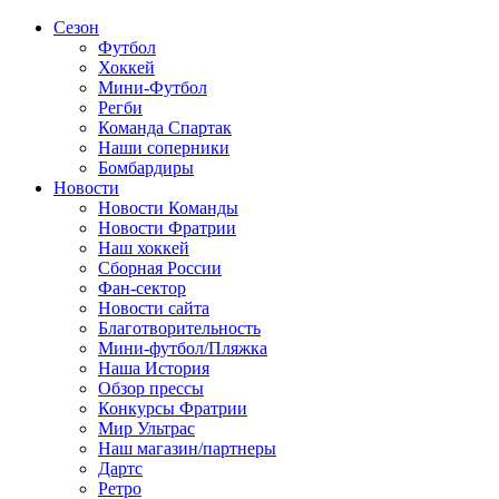
Сезон
Футбол
Хоккей
Мини-Футбол
Регби
Команда Спартак
Наши соперники
Бомбардиры
Новости
Новости Команды
Новости Фратрии
Наш хоккей
Сборная России
Фан-cектор
Новости сайта
Благотворительность
Мини-футбол/Пляжка
Наша История
Обзор прессы
Конкурсы Фратрии
Мир Ультрас
Наш магазин/партнеры
Дартс
Ретро