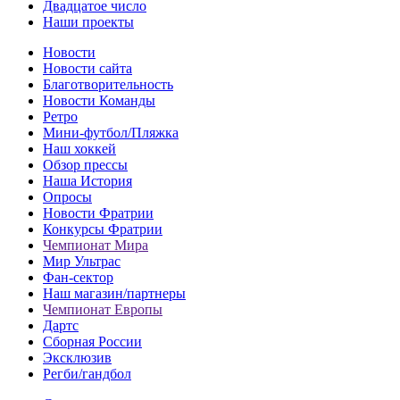
Двадцатое число
Наши проекты
Новости
Новости сайта
Благотворительность
Новости Команды
Ретро
Мини-футбол/Пляжка
Наш хоккей
Обзор прессы
Наша История
Опросы
Новости Фратрии
Конкурсы Фратрии
Чемпионат Мира
Мир Ультрас
Фан-cектор
Наш магазин/партнеры
Чемпионат Европы
Дартс
Сборная России
Эксклюзив
Регби/гандбол