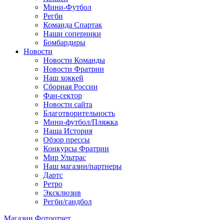
Мини-Футбол
Регби
Команда Спартак
Наши соперники
Бомбардиры
Новости
Новости Команды
Новости Фратрии
Наш хоккей
Сборная России
Фан-cектор
Новости сайта
Благотворительность
Мини-футбол/Пляжка
Наша История
Обзор прессы
Конкурсы Фратрии
Мир Ультрас
Наш магазин/партнеры
Дартс
Ретро
Эксклюзив
Регби/гандбол
Магазин
Фотоотчет