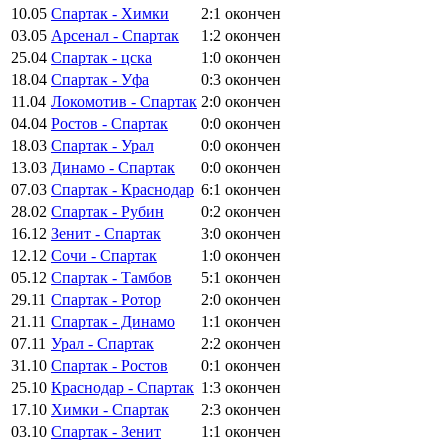
10.05
Спартак - Химки
2:1
окончен
03.05
Арсенал - Спартак
1:2
окончен
25.04
Спартак - цска
1:0
окончен
18.04
Спартак - Уфа
0:3
окончен
11.04
Локомотив - Спартак
2:0
окончен
04.04
Ростов - Спартак
0:0
окончен
18.03
Спартак - Урал
0:0
окончен
13.03
Динамо - Спартак
0:0
окончен
07.03
Спартак - Краснодар
6:1
окончен
28.02
Спартак - Рубин
0:2
окончен
16.12
Зенит - Спартак
3:0
окончен
12.12
Сочи - Спартак
1:0
окончен
05.12
Спартак - Тамбов
5:1
окончен
29.11
Спартак - Ротор
2:0
окончен
21.11
Спартак - Динамо
1:1
окончен
07.11
Урал - Спартак
2:2
окончен
31.10
Спартак - Ростов
0:1
окончен
25.10
Краснодар - Спартак
1:3
окончен
17.10
Химки - Спартак
2:3
окончен
03.10
Спартак - Зенит
1:1
окончен