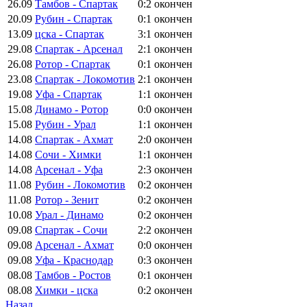
26.09
Тамбов - Спартак
0:2
окончен
20.09
Рубин - Спартак
0:1
окончен
13.09
цска - Спартак
3:1
окончен
29.08
Спартак - Арсенал
2:1
окончен
26.08
Ротор - Спартак
0:1
окончен
23.08
Спартак - Локомотив
2:1
окончен
19.08
Уфа - Спартак
1:1
окончен
15.08
Динамо - Ротор
0:0
окончен
15.08
Рубин - Урал
1:1
окончен
14.08
Спартак - Ахмат
2:0
окончен
14.08
Сочи - Химки
1:1
окончен
14.08
Арсенал - Уфа
2:3
окончен
11.08
Рубин - Локомотив
0:2
окончен
11.08
Ротор - Зенит
0:2
окончен
10.08
Урал - Динамо
0:2
окончен
09.08
Спартак - Сочи
2:2
окончен
09.08
Арсенал - Ахмат
0:0
окончен
09.08
Уфа - Краснодар
0:3
окончен
08.08
Тамбов - Ростов
0:1
окончен
08.08
Химки - цска
0:2
окончен
Назад