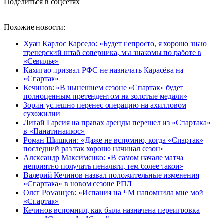
Поделиться в соцсетях
Похожие новости:
Хуан Карлос Карседо: «Будет непросто, я хорошо знаю
тренерский штаб соперника, мы знакомы по работе в
«Севилье»
Кахигао призвал РФС не назначать Карасёва на
«Спартак»
Кечинов: «В нынешнем сезоне «Спартак» будет
полноценным претендентом на золотые медали»
Зорин успешно перенес операцию на ахилловом
сухожилии
Ливай Гарсия на правах аренды перешел из «Спартака»
в «Панатинаикос»
Роман Шишкин: «Даже не вспомню, когда «Спартак»
последний раз так хорошо начинал сезон»
Александр Максименко: «В самом начале матча
неприятно получать пенальти, тем более такой»
Валерий Кечинов назвал положительные изменения
«Спартака» в новом сезоне РПЛ
Олег Романцев: «Испания на ЧМ напомнила мне мой
«Спартак»
Кечинов вспомнил, как была назначена переигровка