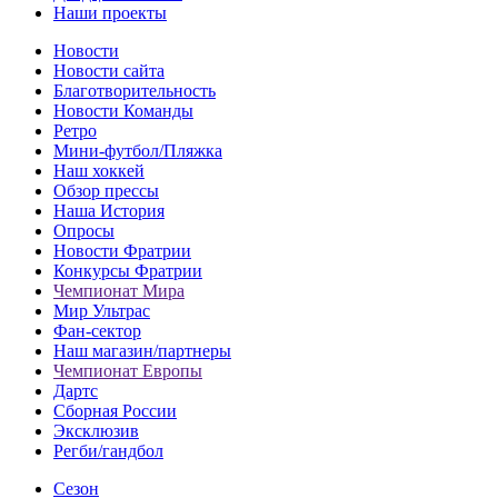
Наши проекты
Новости
Новости сайта
Благотворительность
Новости Команды
Ретро
Мини-футбол/Пляжка
Наш хоккей
Обзор прессы
Наша История
Опросы
Новости Фратрии
Конкурсы Фратрии
Чемпионат Мира
Мир Ультрас
Фан-cектор
Наш магазин/партнеры
Чемпионат Европы
Дартс
Сборная России
Эксклюзив
Регби/гандбол
Сезон