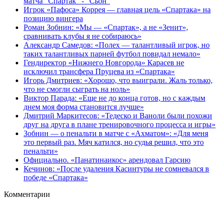
матча "Спартак" - "Сьон"
Игрок «Пафоса» Коррея — главная цель «Спартака» на
позицию вингера
Роман Зобнин: «Мы — «Спартак», а не «Зенит»,
сравнивать клубы я не собираюсь»
Александр Самедов: «Полех — талантливый игрок, но
таких талантливых парней футбол повидал немало»
Гендиректор «Нижнего Новгорода» Карасев не
исключил трансфера Пруцева из «Спартака»
Игорь Дмитриев: «Хорошо, что выиграли. Жаль только,
что не смогли сыграть на ноль»
Виктор Парада: «Еще не до конца готов, но с каждым
днем моя форма становится лучше»
Дмитрий Маркитесов: «Тедеско и Ваноли были похожи
друг на друга в плане тренировочного процесса и игры»
Зобнин — о пенальти в матче с «Ахматом»: «Для меня
это первый раз. Мяч катился, но судья решил, что это
пенальти»
Официально. «Панатинаикос» арендовал Гарсию
Кечинов: «После удаления Касинтуры не сомневался в
победе «Спартака»
Комментарии