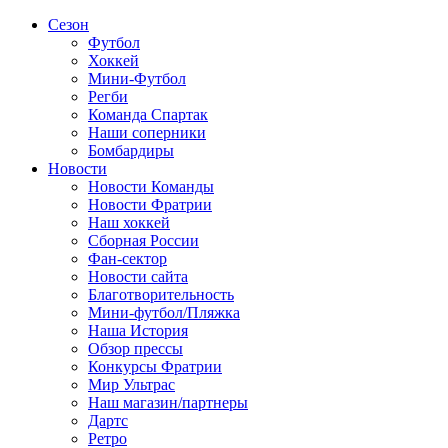
Сезон
Футбол
Хоккей
Мини-Футбол
Регби
Команда Спартак
Наши соперники
Бомбардиры
Новости
Новости Команды
Новости Фратрии
Наш хоккей
Сборная России
Фан-cектор
Новости сайта
Благотворительность
Мини-футбол/Пляжка
Наша История
Обзор прессы
Конкурсы Фратрии
Мир Ультрас
Наш магазин/партнеры
Дартс
Ретро