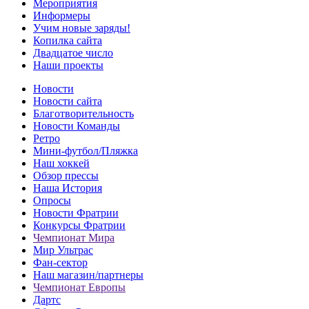
Мероприятия
Информеры
Учим новые заряды!
Копилка сайта
Двадцатое число
Наши проекты
Новости
Новости сайта
Благотворительность
Новости Команды
Ретро
Мини-футбол/Пляжка
Наш хоккей
Обзор прессы
Наша История
Опросы
Новости Фратрии
Конкурсы Фратрии
Чемпионат Мира
Мир Ультрас
Фан-cектор
Наш магазин/партнеры
Чемпионат Европы
Дартс