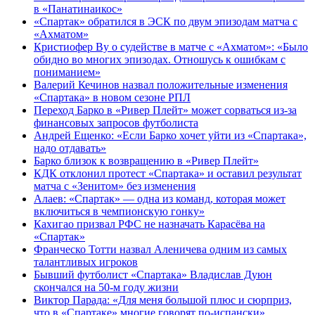
в «Панатинаикос»
«Спартак» обратился в ЭСК по двум эпизодам матча с
«Ахматом»
Кристиофер Ву о судействе в матче с «Ахматом»: «Было
обидно во многих эпизодах. Отношусь к ошибкам с
пониманием»
Валерий Кечинов назвал положительные изменения
«Спартака» в новом сезоне РПЛ
Переход Барко в «Ривер Плейт» может сорваться из‑за
финансовых запросов футболиста
Андрей Ещенко: «Если Барко хочет уйти из «Спартака»,
надо отдавать»
Барко близок к возвращению в «Ривер Плейт»
КДК отклонил протест «Спартака» и оставил результат
матча с «Зенитом» без изменения
Алаев: «Спартак» — одна из команд, которая может
включиться в чемпионскую гонку»
Кахигао призвал РФС не назначать Карасёва на
«Спартак»
Франческо Тотти назвал Аленичева одним из самых
талантливых игроков
Бывший футболист «Спартака» Владислав Дуюн
скончался на 50‑м году жизни
Виктор Парада: «Для меня большой плюс и сюрприз,
что в «Спартаке» многие говорят по‑испански»