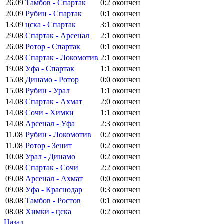
26.09
Тамбов - Спартак
0:2
окончен
20.09
Рубин - Спартак
0:1
окончен
13.09
цска - Спартак
3:1
окончен
29.08
Спартак - Арсенал
2:1
окончен
26.08
Ротор - Спартак
0:1
окончен
23.08
Спартак - Локомотив
2:1
окончен
19.08
Уфа - Спартак
1:1
окончен
15.08
Динамо - Ротор
0:0
окончен
15.08
Рубин - Урал
1:1
окончен
14.08
Спартак - Ахмат
2:0
окончен
14.08
Сочи - Химки
1:1
окончен
14.08
Арсенал - Уфа
2:3
окончен
11.08
Рубин - Локомотив
0:2
окончен
11.08
Ротор - Зенит
0:2
окончен
10.08
Урал - Динамо
0:2
окончен
09.08
Спартак - Сочи
2:2
окончен
09.08
Арсенал - Ахмат
0:0
окончен
09.08
Уфа - Краснодар
0:3
окончен
08.08
Тамбов - Ростов
0:1
окончен
08.08
Химки - цска
0:2
окончен
Назад