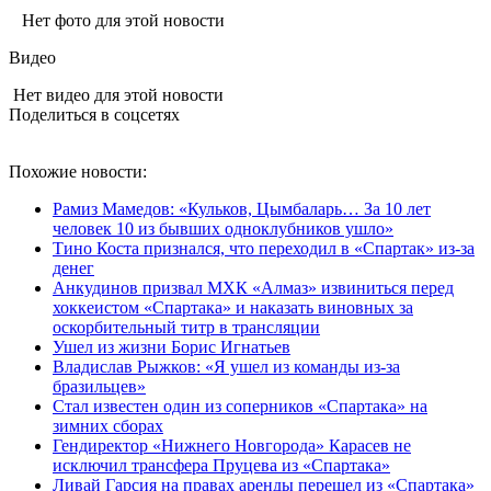
Нет фото для этой новости
Видео
Нет видео для этой новости
Поделиться в соцсетях
Похожие новости:
Рамиз Мамедов: «Кульков, Цымбаларь… За 10 лет
человек 10 из бывших одноклубников ушло»
Тино Коста признался, что переходил в «Спартак» из-за
денег
Анкудинов призвал МХК «Алмаз» извиниться перед
хоккеистом «Спартака» и наказать виновных за
оскорбительный титр в трансляции
Ушел из жизни Борис Игнатьев
Владислав Рыжков: «Я ушел из команды из-за
бразильцев»
Стал известен один из соперников «Спартака» на
зимних сборах
Гендиректор «Нижнего Новгорода» Карасев не
исключил трансфера Пруцева из «Спартака»
Ливай Гарсия на правах аренды перешел из «Спартака»