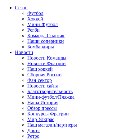
Сезон
Футбол
Хоккей
Мини-Футбол
Регби
Команда Спартак
Наши соперники
Бомбардиры
Новости
Новости Команды
Новости Фратрии
Наш хоккей
Сборная России
Фан-cектор
Новости сайта
Благотворительность
Мини-футбол/Пляжка
Наша История
Обзор прессы
Конкурсы Фратрии
Мир Ультрас
Наш магазин/партнеры
Дартс
Ретро