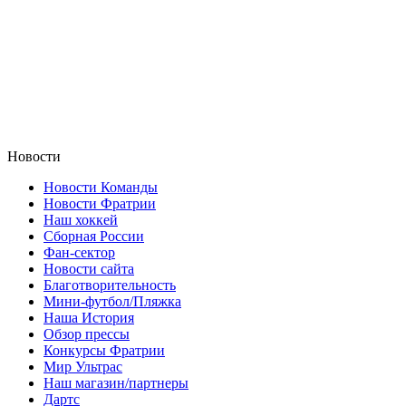
Новости
Новости Команды
Новости Фратрии
Наш хоккей
Сборная России
Фан-cектор
Новости сайта
Благотворительность
Мини-футбол/Пляжка
Наша История
Обзор прессы
Конкурсы Фратрии
Мир Ультрас
Наш магазин/партнеры
Дартс