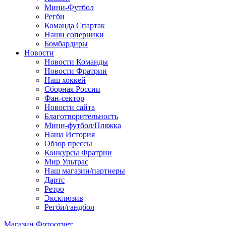
Мини-Футбол
Регби
Команда Спартак
Наши соперники
Бомбардиры
Новости
Новости Команды
Новости Фратрии
Наш хоккей
Сборная России
Фан-cектор
Новости сайта
Благотворительность
Мини-футбол/Пляжка
Наша История
Обзор прессы
Конкурсы Фратрии
Мир Ультрас
Наш магазин/партнеры
Дартс
Ретро
Эксклюзив
Регби/гандбол
Магазин
Фотоотчет