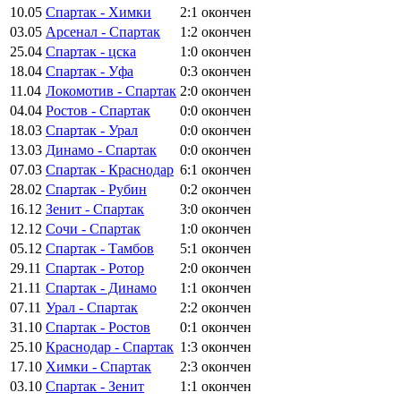
10.05
Спартак - Химки
2:1
окончен
03.05
Арсенал - Спартак
1:2
окончен
25.04
Спартак - цска
1:0
окончен
18.04
Спартак - Уфа
0:3
окончен
11.04
Локомотив - Спартак
2:0
окончен
04.04
Ростов - Спартак
0:0
окончен
18.03
Спартак - Урал
0:0
окончен
13.03
Динамо - Спартак
0:0
окончен
07.03
Спартак - Краснодар
6:1
окончен
28.02
Спартак - Рубин
0:2
окончен
16.12
Зенит - Спартак
3:0
окончен
12.12
Сочи - Спартак
1:0
окончен
05.12
Спартак - Тамбов
5:1
окончен
29.11
Спартак - Ротор
2:0
окончен
21.11
Спартак - Динамо
1:1
окончен
07.11
Урал - Спартак
2:2
окончен
31.10
Спартак - Ростов
0:1
окончен
25.10
Краснодар - Спартак
1:3
окончен
17.10
Химки - Спартак
2:3
окончен
03.10
Спартак - Зенит
1:1
окончен