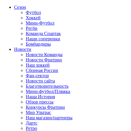
Сезон
Футбол
Хоккей
Мини-Футбол
Регби
Команда Спартак
Наши соперники
Бомбардиры
Новости
Новости Команды
Новости Фратрии
Наш хоккей
Сборная России
Фан-cектор
Новости сайта
Благотворительность
Мини-футбол/Пляжка
Наша История
Обзор прессы
Конкурсы Фратрии
Мир Ультрас
Наш магазин/партнеры
Дартс
Ретро