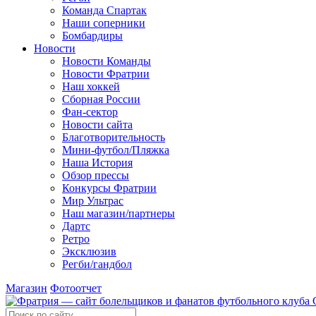
Команда Спартак
Наши соперники
Бомбардиры
Новости
Новости Команды
Новости Фратрии
Наш хоккей
Сборная России
Фан-cектор
Новости сайта
Благотворительность
Мини-футбол/Пляжка
Наша История
Обзор прессы
Конкурсы Фратрии
Мир Ультрас
Наш магазин/партнеры
Дартс
Ретро
Эксклюзив
Регби/гандбол
Магазин
Фотоотчет