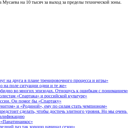
Мусаева на 10 тысяч за выход за пределы технической зоны.
уг на друга в плане тренировочного процесса и игры»
о на поле ситуации одни и те же»
 обидно во многих эпизодах. Отношусь к ошибкам с пониманием
олистам «Спартака» и российской культуре»
ссии. Он помог бы «Спартаку»
Зенитом» и «Родиной», ему по силам стать чемпионом»
предстоит сделать, чтобы достичь элитного уровня. Но мы очен
валификацию
в «Панатинаикос»
едний раз так хорошо начинал сезон»