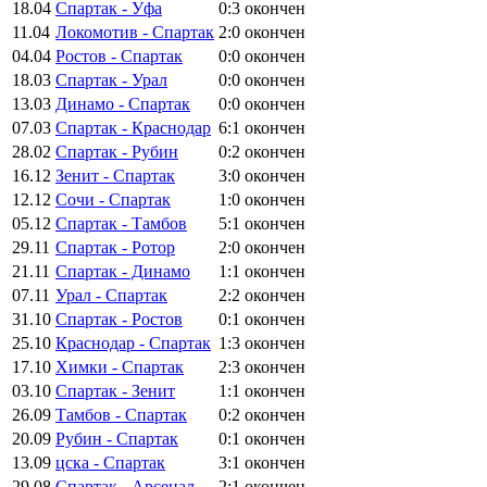
18.04
Спартак - Уфа
0:3
окончен
11.04
Локомотив - Спартак
2:0
окончен
04.04
Ростов - Спартак
0:0
окончен
18.03
Спартак - Урал
0:0
окончен
13.03
Динамо - Спартак
0:0
окончен
07.03
Спартак - Краснодар
6:1
окончен
28.02
Спартак - Рубин
0:2
окончен
16.12
Зенит - Спартак
3:0
окончен
12.12
Сочи - Спартак
1:0
окончен
05.12
Спартак - Тамбов
5:1
окончен
29.11
Спартак - Ротор
2:0
окончен
21.11
Спартак - Динамо
1:1
окончен
07.11
Урал - Спартак
2:2
окончен
31.10
Спартак - Ростов
0:1
окончен
25.10
Краснодар - Спартак
1:3
окончен
17.10
Химки - Спартак
2:3
окончен
03.10
Спартак - Зенит
1:1
окончен
26.09
Тамбов - Спартак
0:2
окончен
20.09
Рубин - Спартак
0:1
окончен
13.09
цска - Спартак
3:1
окончен
29.08
Спартак - Арсенал
2:1
окончен