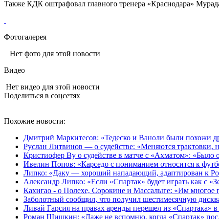
Также КДК оштрафовал главного тренера «Краснодара» Мурада 
Фотогалерея
Нет фото для этой новости
Видео
Нет видео для этой новости
Поделиться в соцсетях
Похожие новости:
Дмитрий Маркитесов: «Тедеско и Ваноли были похожи др
Руслан Литвинов — о судействе: «Меняются трактовки, н
Кристиофер Ву о судействе в матче с «Ахматом»: «Было
Ивелин Попов: «Карседо с пониманием относится к футб
Липко: «Даку — хороший нападающий, адаптирован к Ро
Александр Липко: «Если «Спартак» будет играть как с «
Кахигао - о Полехе, Сорокине и Массалыге: «Им многое 
Заболотный сообщил, что получил шестимесячную диск
Ливай Гарсия на правах аренды перешел из «Спартака» 
Роман Шишкин: «Даже не вспомню, когда «Спартак» посл