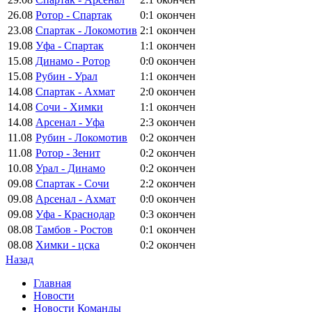
26.08
Ротор - Спартак
0:1
окончен
23.08
Спартак - Локомотив
2:1
окончен
19.08
Уфа - Спартак
1:1
окончен
15.08
Динамо - Ротор
0:0
окончен
15.08
Рубин - Урал
1:1
окончен
14.08
Спартак - Ахмат
2:0
окончен
14.08
Сочи - Химки
1:1
окончен
14.08
Арсенал - Уфа
2:3
окончен
11.08
Рубин - Локомотив
0:2
окончен
11.08
Ротор - Зенит
0:2
окончен
10.08
Урал - Динамо
0:2
окончен
09.08
Спартак - Сочи
2:2
окончен
09.08
Арсенал - Ахмат
0:0
окончен
09.08
Уфа - Краснодар
0:3
окончен
08.08
Тамбов - Ростов
0:1
окончен
08.08
Химки - цска
0:2
окончен
Назад
Главная
Новости
Новости Команды