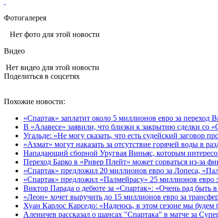
Фотогалерея
Нет фото для этой новости
Видео
Нет видео для этой новости
Поделиться в соцсетях
Похожие новости:
«Спартак» заплатит около 5 миллионов евро за переход 
В «Алавесе» заявили, что близки к закрытию сделки со 
Угальде: «Не могу сказать, что есть судейский заговор п
«Ахмат» могут наказать за отсутствие горячей воды в ра
Нападающий сборной Уругвая Виньяс, которым интересов
Переход Барко в «Ривер Плейт» может сорваться из‑за ф
«Спартак» предложил 20 миллионов евро за Лопеса, «Пал
«Спартак» предложил «Палмейрасу» 25 миллионов евро 
Виктор Парада о дебюте за «Спартак»: «Очень рад быть в
«Леон» хочет выручить до 15 миллионов евро за трансфер
Хуан Карлос Карседо: «Надеюсь, в этом сезоне мы будем б
Аленичев рассказал о шансах "Спартака" в матче за Суп