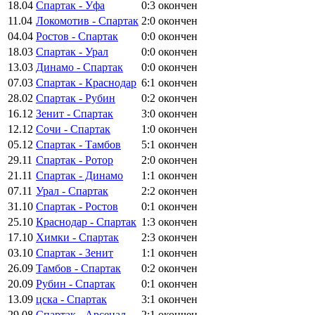
18.04
Спартак - Уфа
0:3
окончен
11.04
Локомотив - Спартак
2:0
окончен
04.04
Ростов - Спартак
0:0
окончен
18.03
Спартак - Урал
0:0
окончен
13.03
Динамо - Спартак
0:0
окончен
07.03
Спартак - Краснодар
6:1
окончен
28.02
Спартак - Рубин
0:2
окончен
16.12
Зенит - Спартак
3:0
окончен
12.12
Сочи - Спартак
1:0
окончен
05.12
Спартак - Тамбов
5:1
окончен
29.11
Спартак - Ротор
2:0
окончен
21.11
Спартак - Динамо
1:1
окончен
07.11
Урал - Спартак
2:2
окончен
31.10
Спартак - Ростов
0:1
окончен
25.10
Краснодар - Спартак
1:3
окончен
17.10
Химки - Спартак
2:3
окончен
03.10
Спартак - Зенит
1:1
окончен
26.09
Тамбов - Спартак
0:2
окончен
20.09
Рубин - Спартак
0:1
окончен
13.09
цска - Спартак
3:1
окончен
29.08
Спартак - Арсенал
2:1
окончен