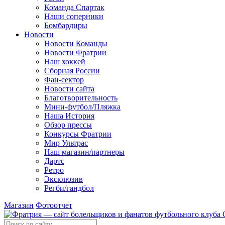
Команда Спартак
Наши соперники
Бомбардиры
Новости
Новости Команды
Новости Фратрии
Наш хоккей
Сборная России
Фан-cектор
Новости сайта
Благотворительность
Мини-футбол/Пляжка
Наша История
Обзор прессы
Конкурсы Фратрии
Мир Ультрас
Наш магазин/партнеры
Дартс
Ретро
Эксклюзив
Регби/гандбол
Магазин
Фотоотчет