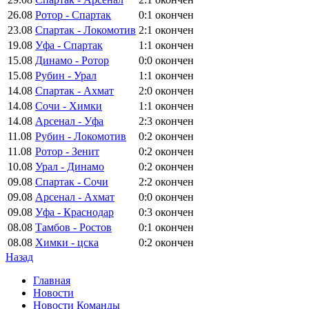
26.08
Ротор - Спартак
0:1
окончен
23.08
Спартак - Локомотив
2:1
окончен
19.08
Уфа - Спартак
1:1
окончен
15.08
Динамо - Ротор
0:0
окончен
15.08
Рубин - Урал
1:1
окончен
14.08
Спартак - Ахмат
2:0
окончен
14.08
Сочи - Химки
1:1
окончен
14.08
Арсенал - Уфа
2:3
окончен
11.08
Рубин - Локомотив
0:2
окончен
11.08
Ротор - Зенит
0:2
окончен
10.08
Урал - Динамо
0:2
окончен
09.08
Спартак - Сочи
2:2
окончен
09.08
Арсенал - Ахмат
0:0
окончен
09.08
Уфа - Краснодар
0:3
окончен
08.08
Тамбов - Ростов
0:1
окончен
08.08
Химки - цска
0:2
окончен
Назад
Главная
Новости
Новости Команды