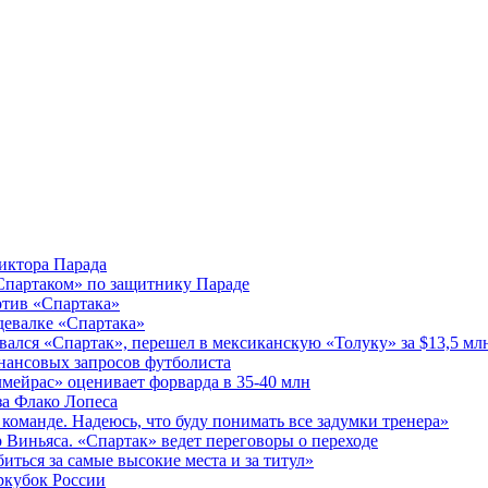
Виктора Парада
«Спартаком» по защитнику Параде
ротив «Спартака»
здевалке «Спартака»
ался «Спартак», перешел в мексиканскую «Толуку» за $13,5 мл
инансовых запросов футболиста
мейрас» оценивает форварда в 35-40 млн
за Флако Лопеса
 команде. Надеюсь, что буду понимать все задумки тренера»
 Виньяса. «Спартак» ведет переговоры о переходе
иться за самые высокие места и за титул»
еркубок России