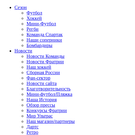
Сезон
Футбол
Хоккей
Мини-Футбол
Регби
Команда Спартак
Наши соперники
Бомбардиры
Новости
Новости Команды
Новости Фратрии
Наш хоккей
Сборная России
Фан-cектор
Новости сайта
Благотворительность
Мини-футбол/Пляжка
Наша История
Обзор прессы
Конкурсы Фратрии
Мир Ультрас
Наш магазин/партнеры
Дартс
Ретро