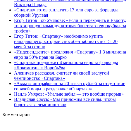
Виктора Парада
«Спартак» готов заплатить 17 млн евро за форварда
сборной Уругвая
Егор Титов - об Умярове: «Если и переходить в Европу,
то в хорошую команду, которая борется за еврокубки, за
трофеи»
Егор Титов: «Спартаку» необходимо купить
нападающего, который способен забивать по 15–20
мячей за сезон»
«Индепендьенте» предложил «Спартаку» 1,3 миллиона
евро за 50% прав на Барко
«Спартак» предложит 4 миллиона евро за форварда
«Локомотива» Воробьёва
Аленичев рассказал, считает ли своей заслугой
чемпионство «Спартака»
«Ахмат» оштрафован на 20 тысяч рублей за отсутствие
горячей воды в раздевалке «Спартака»
Наиль Умяров: «Угальде забил — это вообще прорыв»
Владислав Саусь: «Мы приложим все силы, чтобы
бороться за чемпионство»
Комментарии