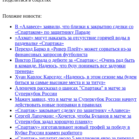
Похожие новости:
В «Алавесе» заявили, что близки к закрытию сделки со
«Спартаком» по защитнику Параде
«Ахмат» могут наказать за отсутствие горячей воды в
раздевалке «Спартака»
Переход Барко в «Ривер Плейт» может сорваться из‑за
финансовых запросов футболиста
Виктор Парада о дебюте за «Спартак»: «Очень рад быть
в команде. Надеюсь, что буду понимать все задумки
тренера»
Хуан Карлос Карседо: «Надеюсь, в этом сезоне мы будем
биться за самые высокие места и за титул»
Аленичев рассказал о шансах "Спартака" в матче за
Суперкубок России
Мажич заявил, что в матче за Суперкубок России начнут
действовать новые поправки в правилах
«Спартак» закрывает сделку по защитнику «Алавеса»
Сергей Лапочкин: «Хочется, чтобы Буланов в матче за
Суперкубок задал хорошую планку»
«Спартаку» изготавливают новый трофей за победу в
Кубке России взамен разбитого
«Спартак» заплатит около 5 миллионов евро за переход