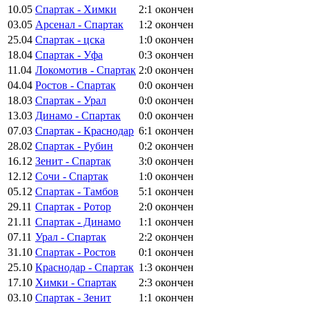
10.05
Спартак - Химки
2:1
окончен
03.05
Арсенал - Спартак
1:2
окончен
25.04
Спартак - цска
1:0
окончен
18.04
Спартак - Уфа
0:3
окончен
11.04
Локомотив - Спартак
2:0
окончен
04.04
Ростов - Спартак
0:0
окончен
18.03
Спартак - Урал
0:0
окончен
13.03
Динамо - Спартак
0:0
окончен
07.03
Спартак - Краснодар
6:1
окончен
28.02
Спартак - Рубин
0:2
окончен
16.12
Зенит - Спартак
3:0
окончен
12.12
Сочи - Спартак
1:0
окончен
05.12
Спартак - Тамбов
5:1
окончен
29.11
Спартак - Ротор
2:0
окончен
21.11
Спартак - Динамо
1:1
окончен
07.11
Урал - Спартак
2:2
окончен
31.10
Спартак - Ростов
0:1
окончен
25.10
Краснодар - Спартак
1:3
окончен
17.10
Химки - Спартак
2:3
окончен
03.10
Спартак - Зенит
1:1
окончен