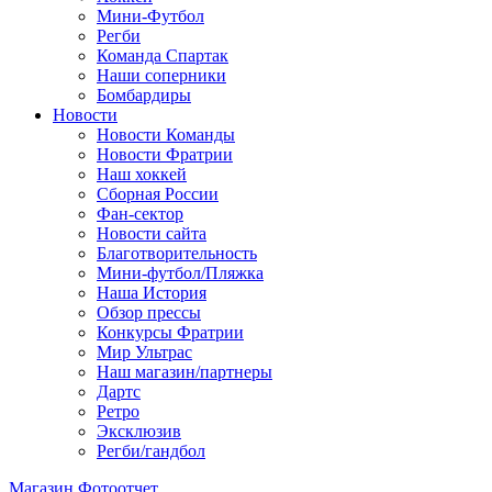
Мини-Футбол
Регби
Команда Спартак
Наши соперники
Бомбардиры
Новости
Новости Команды
Новости Фратрии
Наш хоккей
Сборная России
Фан-cектор
Новости сайта
Благотворительность
Мини-футбол/Пляжка
Наша История
Обзор прессы
Конкурсы Фратрии
Мир Ультрас
Наш магазин/партнеры
Дартс
Ретро
Эксклюзив
Регби/гандбол
Магазин
Фотоотчет