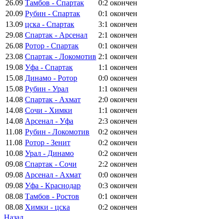
26.09
Тамбов - Спартак
0:2
окончен
20.09
Рубин - Спартак
0:1
окончен
13.09
цска - Спартак
3:1
окончен
29.08
Спартак - Арсенал
2:1
окончен
26.08
Ротор - Спартак
0:1
окончен
23.08
Спартак - Локомотив
2:1
окончен
19.08
Уфа - Спартак
1:1
окончен
15.08
Динамо - Ротор
0:0
окончен
15.08
Рубин - Урал
1:1
окончен
14.08
Спартак - Ахмат
2:0
окончен
14.08
Сочи - Химки
1:1
окончен
14.08
Арсенал - Уфа
2:3
окончен
11.08
Рубин - Локомотив
0:2
окончен
11.08
Ротор - Зенит
0:2
окончен
10.08
Урал - Динамо
0:2
окончен
09.08
Спартак - Сочи
2:2
окончен
09.08
Арсенал - Ахмат
0:0
окончен
09.08
Уфа - Краснодар
0:3
окончен
08.08
Тамбов - Ростов
0:1
окончен
08.08
Химки - цска
0:2
окончен
Назад