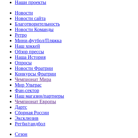
Наши проекты
Новости
Новости сайта
Благотворительность
Новости Команды
Ретро
Мини-футбол/Пляжка
Наш хоккей
Обзор прессы
Наша История
Опросы
Новости Фратрии
Конкурсы Фратрии
Чемпионат Мира
Мир Ультрас
Фан-cектор
Наш магазин/партнеры
Чемпионат Европы
Дартс
Сборная России
Эксклюзив
Регби/гандбол
Сезон