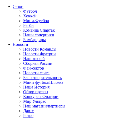
Сезон
Футбол
Хоккей
Мини-Футбол
Регби
Команда Спартак
Наши соперники
Бомбардиры
Новости
Новости Команды
Новости Фратрии
Наш хоккей
Сборная России
Фан-cектор
Новости сайта
Благотворительность
Мини-футбол/Пляжка
Наша История
Обзор прессы
Конкурсы Фратрии
Мир Ультрас
Наш магазин/партнеры
Дартс
Ретро