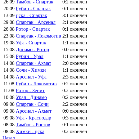
26.09
Тамбов - Спартак
0:2
окончен
20.09
Рубин - Спартак
0:1
окончен
13.09
цска - Спартак
3:1
окончен
29.08
Спартак - Арсенал
2:1
окончен
26.08
Ротор - Спартак
0:1
окончен
23.08
Спартак - Локомотив
2:1
окончен
19.08
Уфа - Спартак
1:1
окончен
15.08
Динамо - Ротор
0:0
окончен
15.08
Рубин - Урал
1:1
окончен
14.08
Спартак - Ахмат
2:0
окончен
14.08
Сочи - Химки
1:1
окончен
14.08
Арсенал - Уфа
2:3
окончен
11.08
Рубин - Локомотив
0:2
окончен
11.08
Ротор - Зенит
0:2
окончен
10.08
Урал - Динамо
0:2
окончен
09.08
Спартак - Сочи
2:2
окончен
09.08
Арсенал - Ахмат
0:0
окончен
09.08
Уфа - Краснодар
0:3
окончен
08.08
Тамбов - Ростов
0:1
окончен
08.08
Химки - цска
0:2
окончен
Назад