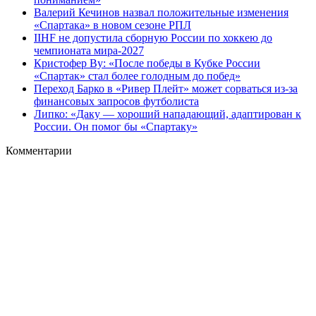
Валерий Кечинов назвал положительные изменения
«Спартака» в новом сезоне РПЛ
IIHF не допустила сборную России по хоккею до
чемпионата мира‑2027
Кристофер Ву: «После победы в Кубке России
«Спартак» стал более голодным до побед»
Переход Барко в «Ривер Плейт» может сорваться из‑за
финансовых запросов футболиста
Липко: «Даку — хороший нападающий, адаптирован к
России. Он помог бы «Спартаку»
Комментарии