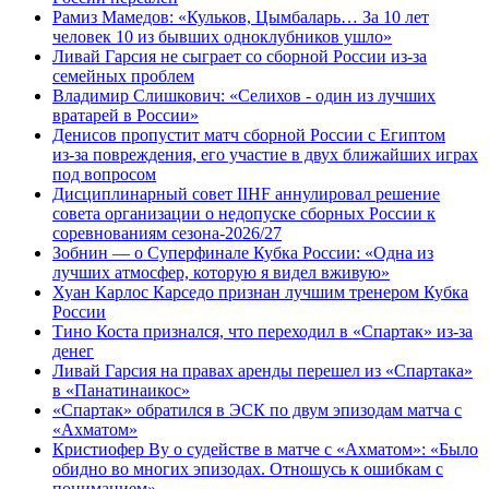
Рамиз Мамедов: «Кульков, Цымбаларь… За 10 лет
человек 10 из бывших одноклубников ушло»
Ливай Гарсия не сыграет со сборной России из-за
семейных проблем
Владимир Слишкович: «Селихов - один из лучших
вратарей в России»
Денисов пропустит матч сборной России с Египтом
из‑за повреждения, его участие в двух ближайших играх
под вопросом
Дисциплинарный совет IIHF аннулировал решение
совета организации о недопуске сборных России к
соревнованиям сезона‑2026/27
Зобнин — о Суперфинале Кубка России: «Одна из
лучших атмосфер, которую я видел вживую»
Хуан Карлос Карседо признан лучшим тренером Кубка
России
Тино Коста признался, что переходил в «Спартак» из-за
денег
Ливай Гарсия на правах аренды перешел из «Спартака»
в «Панатинаикос»
«Спартак» обратился в ЭСК по двум эпизодам матча с
«Ахматом»
Кристиофер Ву о судействе в матче с «Ахматом»: «Было
обидно во многих эпизодах. Отношусь к ошибкам с
пониманием»