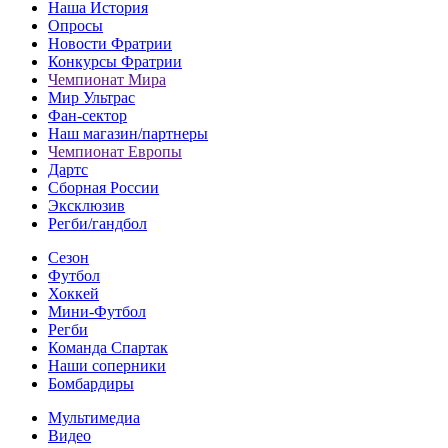
Наша История
Опросы
Новости Фратрии
Конкурсы Фратрии
Чемпионат Мира
Мир Ультрас
Фан-cектор
Наш магазин/партнеры
Чемпионат Европы
Дартс
Сборная России
Эксклюзив
Регби/гандбол
Сезон
Футбол
Хоккей
Мини-Футбол
Регби
Команда Спартак
Наши соперники
Бомбардиры
Мультимедиа
Видео