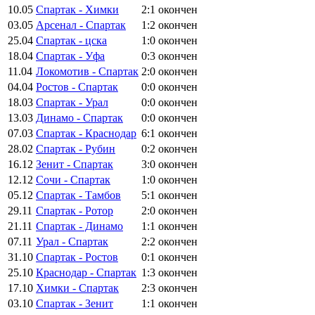
10.05
Спартак - Химки
2:1
окончен
03.05
Арсенал - Спартак
1:2
окончен
25.04
Спартак - цска
1:0
окончен
18.04
Спартак - Уфа
0:3
окончен
11.04
Локомотив - Спартак
2:0
окончен
04.04
Ростов - Спартак
0:0
окончен
18.03
Спартак - Урал
0:0
окончен
13.03
Динамо - Спартак
0:0
окончен
07.03
Спартак - Краснодар
6:1
окончен
28.02
Спартак - Рубин
0:2
окончен
16.12
Зенит - Спартак
3:0
окончен
12.12
Сочи - Спартак
1:0
окончен
05.12
Спартак - Тамбов
5:1
окончен
29.11
Спартак - Ротор
2:0
окончен
21.11
Спартак - Динамо
1:1
окончен
07.11
Урал - Спартак
2:2
окончен
31.10
Спартак - Ростов
0:1
окончен
25.10
Краснодар - Спартак
1:3
окончен
17.10
Химки - Спартак
2:3
окончен
03.10
Спартак - Зенит
1:1
окончен