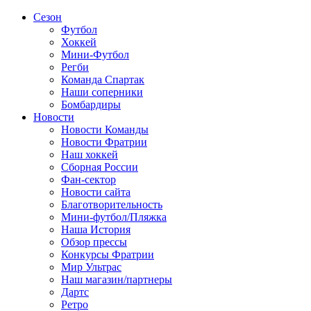
Сезон
Футбол
Хоккей
Мини-Футбол
Регби
Команда Спартак
Наши соперники
Бомбардиры
Новости
Новости Команды
Новости Фратрии
Наш хоккей
Сборная России
Фан-cектор
Новости сайта
Благотворительность
Мини-футбол/Пляжка
Наша История
Обзор прессы
Конкурсы Фратрии
Мир Ультрас
Наш магазин/партнеры
Дартс
Ретро