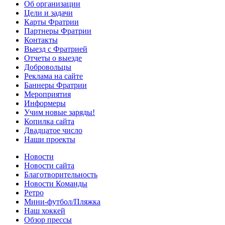
Об организации
Цели и задачи
Карты Фратрии
Партнеры Фратрии
Контакты
Выезд с Фратрией
Отчеты о выезде
Добровольцы
Реклама на сайте
Баннеры Фратрии
Мероприятия
Информеры
Учим новые заряды!
Копилка сайта
Двадцатое число
Наши проекты
Новости
Новости сайта
Благотворительность
Новости Команды
Ретро
Мини-футбол/Пляжка
Наш хоккей
Обзор прессы