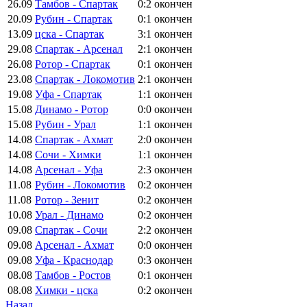
26.09
Тамбов - Спартак
0:2
окончен
20.09
Рубин - Спартак
0:1
окончен
13.09
цска - Спартак
3:1
окончен
29.08
Спартак - Арсенал
2:1
окончен
26.08
Ротор - Спартак
0:1
окончен
23.08
Спартак - Локомотив
2:1
окончен
19.08
Уфа - Спартак
1:1
окончен
15.08
Динамо - Ротор
0:0
окончен
15.08
Рубин - Урал
1:1
окончен
14.08
Спартак - Ахмат
2:0
окончен
14.08
Сочи - Химки
1:1
окончен
14.08
Арсенал - Уфа
2:3
окончен
11.08
Рубин - Локомотив
0:2
окончен
11.08
Ротор - Зенит
0:2
окончен
10.08
Урал - Динамо
0:2
окончен
09.08
Спартак - Сочи
2:2
окончен
09.08
Арсенал - Ахмат
0:0
окончен
09.08
Уфа - Краснодар
0:3
окончен
08.08
Тамбов - Ростов
0:1
окончен
08.08
Химки - цска
0:2
окончен
Назад