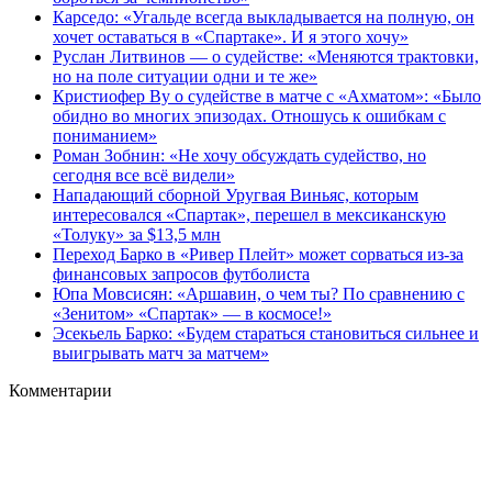
Карседо: «Угальде всегда выкладывается на полную, он
хочет оставаться в «Спартаке». И я этого хочу»
Руслан Литвинов — о судействе: «Меняются трактовки,
но на поле ситуации одни и те же»
Кристиофер Ву о судействе в матче с «Ахматом»: «Было
обидно во многих эпизодах. Отношусь к ошибкам с
пониманием»
Роман Зобнин: «Не хочу обсуждать судейство, но
сегодня все всё видели»
Нападающий сборной Уругвая Виньяс, которым
интересовался «Спартак», перешел в мексиканскую
«Толуку» за $13,5 млн
Переход Барко в «Ривер Плейт» может сорваться из‑за
финансовых запросов футболиста
Юпа Мовсисян: «Аршавин, о чем ты? По сравнению с
«Зенитом» «Спартак» — в космосе!»
Эсекьель Барко: «Будем стараться становиться сильнее и
выигрывать матч за матчем»
Комментарии