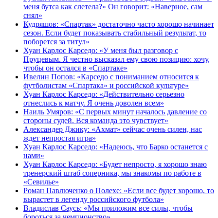
меня бутса как слетела?» Он говорит: «Наверное, сам
снял»
Кудряшов: «Спартак» достаточно часто хорошо начинает
сезон. Если будет показывать стабильный результат, то
поборется за титул»
Хуан Карлос Карседо: «У меня был разговор с
Пруцевым. Я честно высказал ему свою позицию: хочу,
чтобы он остался в «Спартаке»
Ивелин Попов: «Карседо с пониманием относится к
футболистам «Спартака» и российской культуре»
Хуан Карлос Карседо: «Действительно серьезно
отнеслись к матчу. Я очень доволен всем»
Наиль Умяров: «С первых минут началось давление со
стороны судей. Вся команда это чувствует»
Александер Джику: «Ахмат» сейчас очень силен, нас
ждет непростая игра»
Хуан Карлос Карседо: «Надеюсь, что Барко останется с
нами»
Хуан Карлос Карседо: «Будет непросто, я хорошо знаю
тренерский штаб соперника, мы знакомы по работе в
«Севилье»
Роман Павлюченко о Полехе: «Если все будет хорошо, то
вырастет в легенду российского футбола»
Владислав Саусь: «Мы приложим все силы, чтобы
бороться за чемпионство»