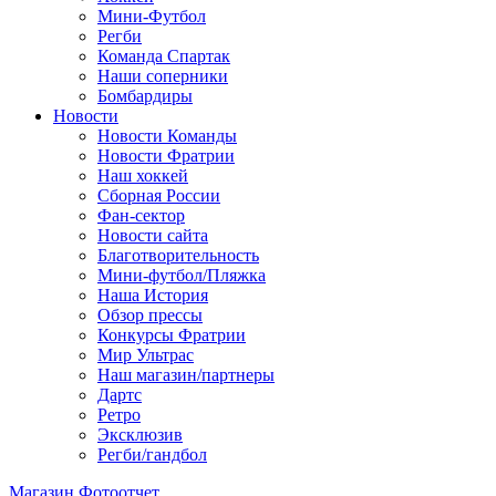
Мини-Футбол
Регби
Команда Спартак
Наши соперники
Бомбардиры
Новости
Новости Команды
Новости Фратрии
Наш хоккей
Сборная России
Фан-cектор
Новости сайта
Благотворительность
Мини-футбол/Пляжка
Наша История
Обзор прессы
Конкурсы Фратрии
Мир Ультрас
Наш магазин/партнеры
Дартс
Ретро
Эксклюзив
Регби/гандбол
Магазин
Фотоотчет