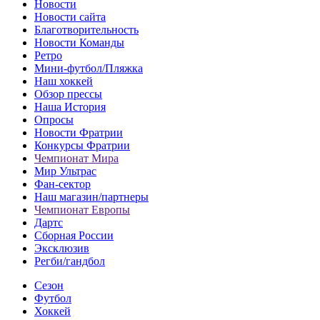
Новости
Новости сайта
Благотворительность
Новости Команды
Ретро
Мини-футбол/Пляжка
Наш хоккей
Обзор прессы
Наша История
Опросы
Новости Фратрии
Конкурсы Фратрии
Чемпионат Мира
Мир Ультрас
Фан-cектор
Наш магазин/партнеры
Чемпионат Европы
Дартс
Сборная России
Эксклюзив
Регби/гандбол
Сезон
Футбол
Хоккей