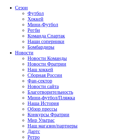
Сезон
Футбол
Хоккей
Мини-Футбол
Регби
Команда Спартак
Наши соперники
Бомбардиры
Новости
Новости Команды
Новости Фратрии
Наш хоккей
Сборная России
Фан-cектор
Новости сайта
Благотворительность
Мини-футбол/Пляжка
Наша История
Обзор прессы
Конкурсы Фратрии
Мир Ультрас
Наш магазин/партнеры
Дартс
Ретро