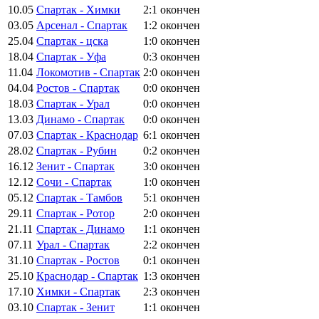
10.05
Спартак - Химки
2:1
окончен
03.05
Арсенал - Спартак
1:2
окончен
25.04
Спартак - цска
1:0
окончен
18.04
Спартак - Уфа
0:3
окончен
11.04
Локомотив - Спартак
2:0
окончен
04.04
Ростов - Спартак
0:0
окончен
18.03
Спартак - Урал
0:0
окончен
13.03
Динамо - Спартак
0:0
окончен
07.03
Спартак - Краснодар
6:1
окончен
28.02
Спартак - Рубин
0:2
окончен
16.12
Зенит - Спартак
3:0
окончен
12.12
Сочи - Спартак
1:0
окончен
05.12
Спартак - Тамбов
5:1
окончен
29.11
Спартак - Ротор
2:0
окончен
21.11
Спартак - Динамо
1:1
окончен
07.11
Урал - Спартак
2:2
окончен
31.10
Спартак - Ростов
0:1
окончен
25.10
Краснодар - Спартак
1:3
окончен
17.10
Химки - Спартак
2:3
окончен
03.10
Спартак - Зенит
1:1
окончен