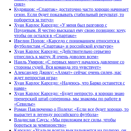
снял»
Кудряшов: «Спартак» достаточно часто хорошо начинает
сезон. Если будет показывать стабильный результат, то
поборется за титул»
Хуан Карлос Карседо: «У меня был разговор с
Пруцевым. Я честно высказал ему свою позицию: хочу,
чтобы он остался в «Спартаке»
Ивелин Попов: «Карседо с пониманием относится к
футболистам «Спартака» и российской культуре»
Хуан Карлос Карседо: «Действительно серьезно
отнеслись к матчу. Я очень доволен всем»
Наиль Умяров: «С первых минут началось давление со
стороны судей. Вся команда это чувствует»
Александер Джику: «Ахмат» сейчас очень силен, нас
ждет непростая игра»
Хуан Карлос Карседо: «Надеюсь, что Барко останется с
нами»
Хуан Карлос Карседо: «Будет непросто, я хорошо знаю
тренерский штаб соперника, мы знакомы по работе в
«Севилье»
Роман Павлюченко о Полехе: «Если все будет хорошо, то
вырастет в легенду российского футбола»
Владислав Саусь: «Мы приложим все силы, чтобы
бороться за чемпионство»
Карседо: «Угальде всегда выкладывается на полную, он