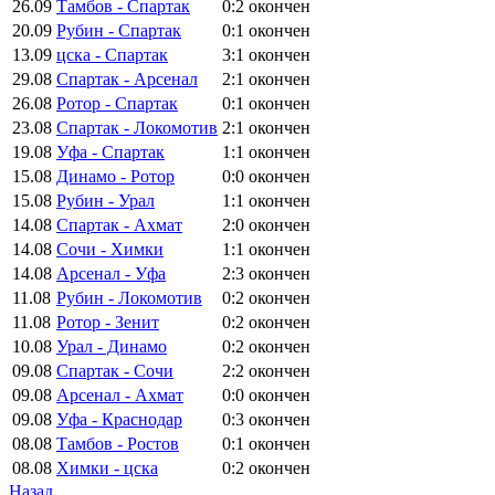
26.09
Тамбов - Спартак
0:2
окончен
20.09
Рубин - Спартак
0:1
окончен
13.09
цска - Спартак
3:1
окончен
29.08
Спартак - Арсенал
2:1
окончен
26.08
Ротор - Спартак
0:1
окончен
23.08
Спартак - Локомотив
2:1
окончен
19.08
Уфа - Спартак
1:1
окончен
15.08
Динамо - Ротор
0:0
окончен
15.08
Рубин - Урал
1:1
окончен
14.08
Спартак - Ахмат
2:0
окончен
14.08
Сочи - Химки
1:1
окончен
14.08
Арсенал - Уфа
2:3
окончен
11.08
Рубин - Локомотив
0:2
окончен
11.08
Ротор - Зенит
0:2
окончен
10.08
Урал - Динамо
0:2
окончен
09.08
Спартак - Сочи
2:2
окончен
09.08
Арсенал - Ахмат
0:0
окончен
09.08
Уфа - Краснодар
0:3
окончен
08.08
Тамбов - Ростов
0:1
окончен
08.08
Химки - цска
0:2
окончен
Назад