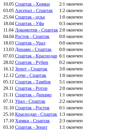
10.05
Спартак - Химки
2:1
окончен
03.05
Арсенал - Спартак
1:2
окончен
25.04
Спартак - цска
1:0
окончен
18.04
Спартак - Уфа
0:3
окончен
11.04
Локомотив - Спартак
2:0
окончен
04.04
Ростов - Спартак
0:0
окончен
18.03
Спартак - Урал
0:0
окончен
13.03
Динамо - Спартак
0:0
окончен
07.03
Спартак - Краснодар
6:1
окончен
28.02
Спартак - Рубин
0:2
окончен
16.12
Зенит - Спартак
3:0
окончен
12.12
Сочи - Спартак
1:0
окончен
05.12
Спартак - Тамбов
5:1
окончен
29.11
Спартак - Ротор
2:0
окончен
21.11
Спартак - Динамо
1:1
окончен
07.11
Урал - Спартак
2:2
окончен
31.10
Спартак - Ростов
0:1
окончен
25.10
Краснодар - Спартак
1:3
окончен
17.10
Химки - Спартак
2:3
окончен
03.10
Спартак - Зенит
1:1
окончен