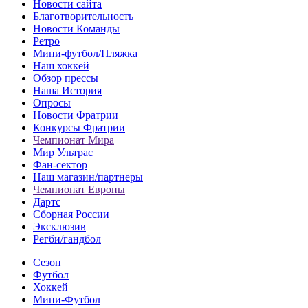
Новости сайта
Благотворительность
Новости Команды
Ретро
Мини-футбол/Пляжка
Наш хоккей
Обзор прессы
Наша История
Опросы
Новости Фратрии
Конкурсы Фратрии
Чемпионат Мира
Мир Ультрас
Фан-cектор
Наш магазин/партнеры
Чемпионат Европы
Дартс
Сборная России
Эксклюзив
Регби/гандбол
Сезон
Футбол
Хоккей
Мини-Футбол