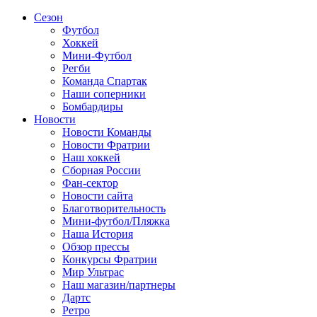
Сезон
Футбол
Хоккей
Мини-Футбол
Регби
Команда Спартак
Наши соперники
Бомбардиры
Новости
Новости Команды
Новости Фратрии
Наш хоккей
Сборная России
Фан-cектор
Новости сайта
Благотворительность
Мини-футбол/Пляжка
Наша История
Обзор прессы
Конкурсы Фратрии
Мир Ультрас
Наш магазин/партнеры
Дартс
Ретро