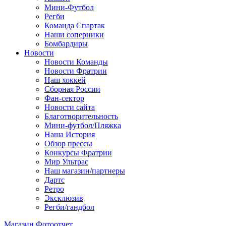
Мини-Футбол
Регби
Команда Спартак
Наши соперники
Бомбардиры
Новости
Новости Команды
Новости Фратрии
Наш хоккей
Сборная России
Фан-cектор
Новости сайта
Благотворительность
Мини-футбол/Пляжка
Наша История
Обзор прессы
Конкурсы Фратрии
Мир Ультрас
Наш магазин/партнеры
Дартс
Ретро
Эксклюзив
Регби/гандбол
Магазин
Фотоотчет