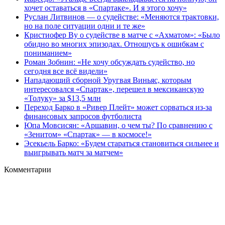
хочет оставаться в «Спартаке». И я этого хочу»
Руслан Литвинов — о судействе: «Меняются трактовки,
но на поле ситуации одни и те же»
Кристиофер Ву о судействе в матче с «Ахматом»: «Было
обидно во многих эпизодах. Отношусь к ошибкам с
пониманием»
Роман Зобнин: «Не хочу обсуждать судейство, но
сегодня все всё видели»
Нападающий сборной Уругвая Виньяс, которым
интересовался «Спартак», перешел в мексиканскую
«Толуку» за $13,5 млн
Переход Барко в «Ривер Плейт» может сорваться из‑за
финансовых запросов футболиста
Юпа Мовсисян: «Аршавин, о чем ты? По сравнению с
«Зенитом» «Спартак» — в космосе!»
Эсекьель Барко: «Будем стараться становиться сильнее и
выигрывать матч за матчем»
Комментарии