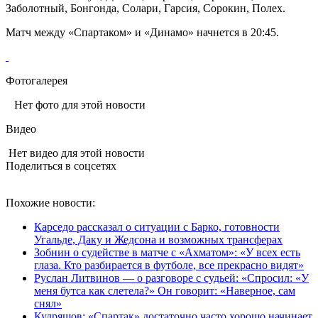
Заболотный, Бонгонда, Солари, Гарсия, Сорокин, Полех.
Матч между «Спартаком» и «Динамо» начнется в 20:45.
Фотогалерея
Нет фото для этой новости
Видео
Нет видео для этой новости
Поделиться в соцсетях
Похожие новости:
Карседо рассказал о ситуации с Барко, готовности
Угальде, Даку и Жедсона и возможных трансферах
Зобнин о судействе в матче с «Ахматом»: «У всех есть
глаза. Кто разбирается в футболе, все прекрасно видят»
Руслан Литвинов — о разговоре с судьей: «Спросил: «У
меня бутса как слетела?» Он говорит: «Наверное, сам
снял»
Кудряшов: «Спартак» достаточно часто хорошо начинает