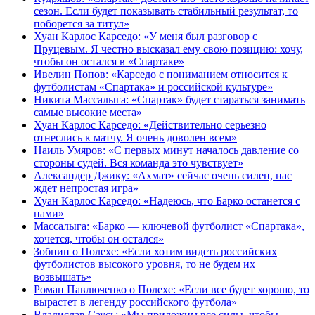
сезон. Если будет показывать стабильный результат, то
поборется за титул»
Хуан Карлос Карседо: «У меня был разговор с
Пруцевым. Я честно высказал ему свою позицию: хочу,
чтобы он остался в «Спартаке»
Ивелин Попов: «Карседо с пониманием относится к
футболистам «Спартака» и российской культуре»
Никита Массалыга: «Спартак» будет стараться занимать
самые высокие места»
Хуан Карлос Карседо: «Действительно серьезно
отнеслись к матчу. Я очень доволен всем»
Наиль Умяров: «С первых минут началось давление со
стороны судей. Вся команда это чувствует»
Александер Джику: «Ахмат» сейчас очень силен, нас
ждет непростая игра»
Хуан Карлос Карседо: «Надеюсь, что Барко останется с
нами»
Массалыга: «Барко — ключевой футболист «Спартака»,
хочется, чтобы он остался»
Зобнин о Полехе: «Если хотим видеть российских
футболистов высокого уровня, то не будем их
возвышать»
Роман Павлюченко о Полехе: «Если все будет хорошо, то
вырастет в легенду российского футбола»
Владислав Саусь: «Мы приложим все силы, чтобы