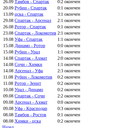
26.09
Тамбов - Спартак
0:2
окончен
20.09
Рубин - Спартак
0:1
окончен
13.09
цска - Спартак
3:1
окончен
29.08
Спартак - Арсенал
2:1
окончен
26.08
Ротор - Спартак
0:1
окончен
23.08
Спартак - Локомотив
2:1
окончен
19.08
Уфа - Спартак
1:1
окончен
15.08
Динамо - Ротор
0:0
окончен
15.08
Рубин - Урал
1:1
окончен
14.08
Спартак - Ахмат
2:0
окончен
14.08
Сочи - Химки
1:1
окончен
14.08
Арсенал - Уфа
2:3
окончен
11.08
Рубин - Локомотив
0:2
окончен
11.08
Ротор - Зенит
0:2
окончен
10.08
Урал - Динамо
0:2
окончен
09.08
Спартак - Сочи
2:2
окончен
09.08
Арсенал - Ахмат
0:0
окончен
09.08
Уфа - Краснодар
0:3
окончен
08.08
Тамбов - Ростов
0:1
окончен
08.08
Химки - цска
0:2
окончен
Назад