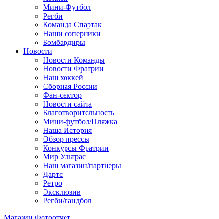
Мини-Футбол
Регби
Команда Спартак
Наши соперники
Бомбардиры
Новости
Новости Команды
Новости Фратрии
Наш хоккей
Сборная России
Фан-cектор
Новости сайта
Благотворительность
Мини-футбол/Пляжка
Наша История
Обзор прессы
Конкурсы Фратрии
Мир Ультрас
Наш магазин/партнеры
Дартс
Ретро
Эксклюзив
Регби/гандбол
Магазин
Фотоотчет