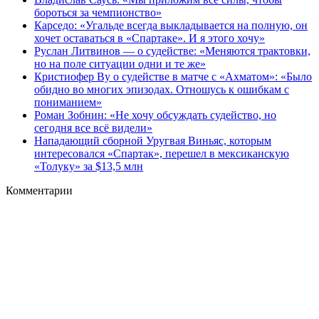
бороться за чемпионство»
Карседо: «Угальде всегда выкладывается на полную, он
хочет оставаться в «Спартаке». И я этого хочу»
Руслан Литвинов — о судействе: «Меняются трактовки,
но на поле ситуации одни и те же»
Кристиофер Ву о судействе в матче с «Ахматом»: «Было
обидно во многих эпизодах. Отношусь к ошибкам с
пониманием»
Роман Зобнин: «Не хочу обсуждать судейство, но
сегодня все всё видели»
Нападающий сборной Уругвая Виньяс, которым
интересовался «Спартак», перешел в мексиканскую
«Толуку» за $13,5 млн
Комментарии