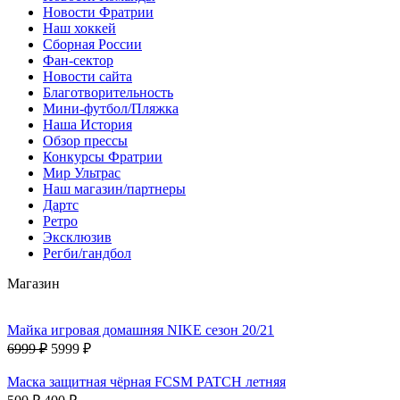
Новости Фратрии
Наш хоккей
Сборная России
Фан-cектор
Новости сайта
Благотворительность
Мини-футбол/Пляжка
Наша История
Обзор прессы
Конкурсы Фратрии
Мир Ультрас
Наш магазин/партнеры
Дартс
Ретро
Эксклюзив
Регби/гандбол
Магазин
Майка игровая домашняя NIKE сезон 20/21
6999 ₽
5999 ₽
Маска защитная чёрная FCSM PATCH летняя