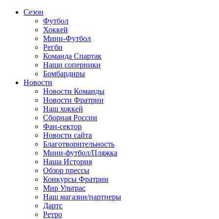
Сезон
Футбол
Хоккей
Мини-Футбол
Регби
Команда Спартак
Наши соперники
Бомбардиры
Новости
Новости Команды
Новости Фратрии
Наш хоккей
Сборная России
Фан-cектор
Новости сайта
Благотворительность
Мини-футбол/Пляжка
Наша История
Обзор прессы
Конкурсы Фратрии
Мир Ультрас
Наш магазин/партнеры
Дартс
Ретро