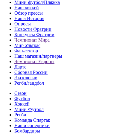
Мини-футбол/Пляжка
Наш хоккей
Обзор прессы
Наша История
Опросы
Новости Фратрии
Конкурсы Фратрии
Чемпионат Мира
Мир Ультрас
Фан-cектор
Наш магазин/партнеры
Чемпионат Европы
Дартс
Сборная России
Эксклюзив
Регби/гандбол
Сезон
Футбол
Хоккей
Мини-Футбол
Регби
Команда Спартак
Наши соперники
Бомбардиры