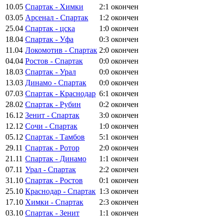
10.05
Спартак - Химки
2:1
окончен
03.05
Арсенал - Спартак
1:2
окончен
25.04
Спартак - цска
1:0
окончен
18.04
Спартак - Уфа
0:3
окончен
11.04
Локомотив - Спартак
2:0
окончен
04.04
Ростов - Спартак
0:0
окончен
18.03
Спартак - Урал
0:0
окончен
13.03
Динамо - Спартак
0:0
окончен
07.03
Спартак - Краснодар
6:1
окончен
28.02
Спартак - Рубин
0:2
окончен
16.12
Зенит - Спартак
3:0
окончен
12.12
Сочи - Спартак
1:0
окончен
05.12
Спартак - Тамбов
5:1
окончен
29.11
Спартак - Ротор
2:0
окончен
21.11
Спартак - Динамо
1:1
окончен
07.11
Урал - Спартак
2:2
окончен
31.10
Спартак - Ростов
0:1
окончен
25.10
Краснодар - Спартак
1:3
окончен
17.10
Химки - Спартак
2:3
окончен
03.10
Спартак - Зенит
1:1
окончен