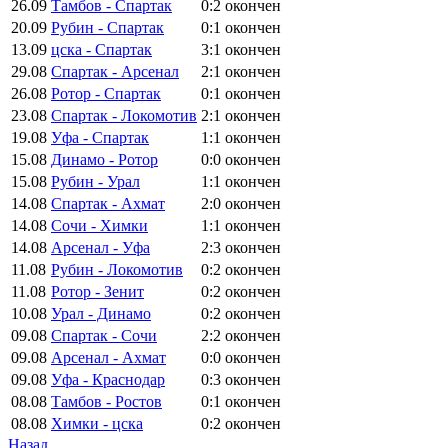
26.09
Тамбов - Спартак
0:2
окончен
20.09
Рубин - Спартак
0:1
окончен
13.09
цска - Спартак
3:1
окончен
29.08
Спартак - Арсенал
2:1
окончен
26.08
Ротор - Спартак
0:1
окончен
23.08
Спартак - Локомотив
2:1
окончен
19.08
Уфа - Спартак
1:1
окончен
15.08
Динамо - Ротор
0:0
окончен
15.08
Рубин - Урал
1:1
окончен
14.08
Спартак - Ахмат
2:0
окончен
14.08
Сочи - Химки
1:1
окончен
14.08
Арсенал - Уфа
2:3
окончен
11.08
Рубин - Локомотив
0:2
окончен
11.08
Ротор - Зенит
0:2
окончен
10.08
Урал - Динамо
0:2
окончен
09.08
Спартак - Сочи
2:2
окончен
09.08
Арсенал - Ахмат
0:0
окончен
09.08
Уфа - Краснодар
0:3
окончен
08.08
Тамбов - Ростов
0:1
окончен
08.08
Химки - цска
0:2
окончен
Назад