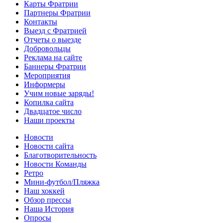
Карты Фратрии
Партнеры Фратрии
Контакты
Выезд с Фратрией
Отчеты о выезде
Добровольцы
Реклама на сайте
Баннеры Фратрии
Мероприятия
Информеры
Учим новые заряды!
Копилка сайта
Двадцатое число
Наши проекты
Новости
Новости сайта
Благотворительность
Новости Команды
Ретро
Мини-футбол/Пляжка
Наш хоккей
Обзор прессы
Наша История
Опросы