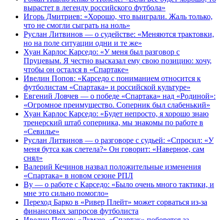
вырастет в легенду российского футбола»
Игорь Дмитриев: «Хорошо, что выиграли. Жаль только,
что не смогли сыграть на ноль»
Руслан Литвинов — о судействе: «Меняются трактовки,
но на поле ситуации одни и те же»
Хуан Карлос Карседо: «У меня был разговор с
Пруцевым. Я честно высказал ему свою позицию: хочу,
чтобы он остался в «Спартаке»
Ивелин Попов: «Карседо с пониманием относится к
футболистам «Спартака» и российской культуре»
Евгений Ловчев — о победе «Спартака» над «Родиной»:
«Огромное преимущество. Соперник был слабенький»
Хуан Карлос Карседо: «Будет непросто, я хорошо знаю
тренерский штаб соперника, мы знакомы по работе в
«Севилье»
Руслан Литвинов — о разговоре с судьей: «Спросил: «У
меня бутса как слетела?» Он говорит: «Наверное, сам
снял»
Валерий Кечинов назвал положительные изменения
«Спартака» в новом сезоне РПЛ
Ву — о работе с Карседо: «Было очень много тактики, и
мне это сильно помогло»
Переход Барко в «Ривер Плейт» может сорваться из‑за
финансовых запросов футболиста
Ивелин Попов: «Думаю, «Спартак» поборется за