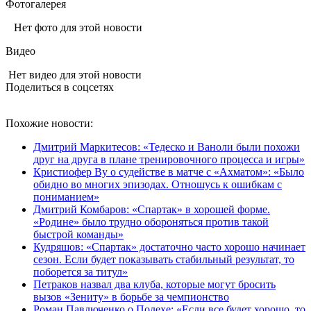
Фотогалерея
Нет фото для этой новости
Видео
Нет видео для этой новости
Поделиться в соцсетях
Похожие новости:
Дмитрий Маркитесов: «Тедеско и Ваноли были похожи
друг на друга в плане тренировочного процесса и игры»
Кристиофер Ву о судействе в матче с «Ахматом»: «Было
обидно во многих эпизодах. Отношусь к ошибкам с
пониманием»
Дмитрий Комбаров: «Спартак» в хорошей форме.
«Родине» было трудно обороняться против такой
быстрой команды»
Кудряшов: «Спартак» достаточно часто хорошо начинает
сезон. Если будет показывать стабильный результат, то
поборется за титул»
Петраков назвал два клуба, которые могут бросить
вызов «Зениту» в борьбе за чемпионство
Роман Павлюченко о Полехе: «Если все будет хорошо, то