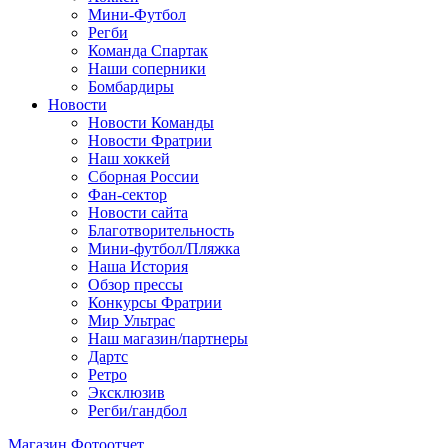
Мини-Футбол
Регби
Команда Спартак
Наши соперники
Бомбардиры
Новости
Новости Команды
Новости Фратрии
Наш хоккей
Сборная России
Фан-cектор
Новости сайта
Благотворительность
Мини-футбол/Пляжка
Наша История
Обзор прессы
Конкурсы Фратрии
Мир Ультрас
Наш магазин/партнеры
Дартс
Ретро
Эксклюзив
Регби/гандбол
Магазин
Фотоотчет