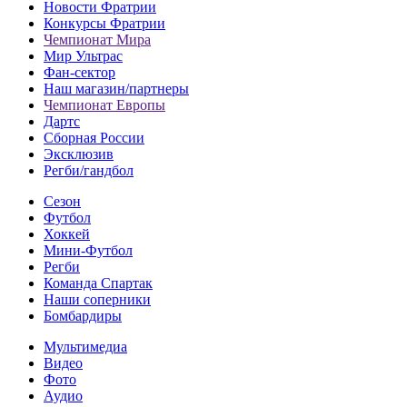
Новости Фратрии
Конкурсы Фратрии
Чемпионат Мира
Мир Ультрас
Фан-cектор
Наш магазин/партнеры
Чемпионат Европы
Дартс
Сборная России
Эксклюзив
Регби/гандбол
Сезон
Футбол
Хоккей
Мини-Футбол
Регби
Команда Спартак
Наши соперники
Бомбардиры
Мультимедиа
Видео
Фото
Аудио