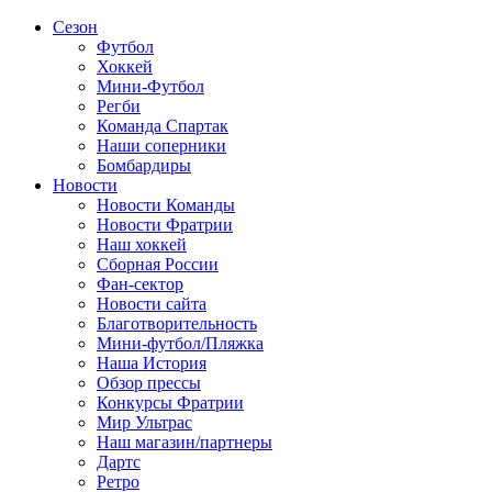
Сезон
Футбол
Хоккей
Мини-Футбол
Регби
Команда Спартак
Наши соперники
Бомбардиры
Новости
Новости Команды
Новости Фратрии
Наш хоккей
Сборная России
Фан-cектор
Новости сайта
Благотворительность
Мини-футбол/Пляжка
Наша История
Обзор прессы
Конкурсы Фратрии
Мир Ультрас
Наш магазин/партнеры
Дартс
Ретро