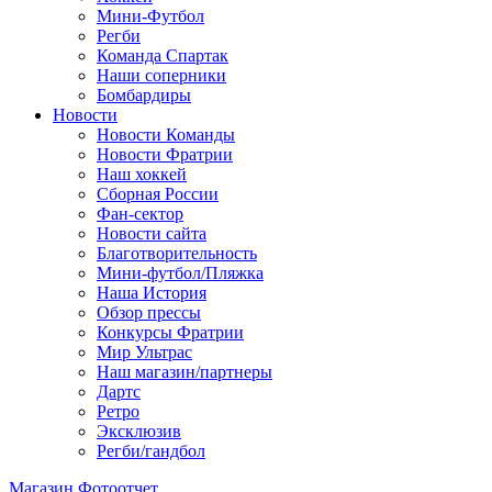
Мини-Футбол
Регби
Команда Спартак
Наши соперники
Бомбардиры
Новости
Новости Команды
Новости Фратрии
Наш хоккей
Сборная России
Фан-cектор
Новости сайта
Благотворительность
Мини-футбол/Пляжка
Наша История
Обзор прессы
Конкурсы Фратрии
Мир Ультрас
Наш магазин/партнеры
Дартс
Ретро
Эксклюзив
Регби/гандбол
Магазин
Фотоотчет