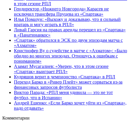
в этом сезоне РПЛ
Гендиректор «Нижнего Новгорода» Карасев не
исключил трансфера Пруцева из «Спартака»
Илья Помазун: «Выхожу и доказываю, что я сильный
вратарь и могу играть в РПЛ»
Ливай Гарсия на правах аренды перешел из «Спартака»
в «Панатинаикос»
«Спартак» обратился в ЭСК по двум эпизодам матча с
«Ахматом»
Кристиофер Ву о судействе в матче с «Ахматом»: «Было
обидно во многих эпизодах. Отношусь к ошибкам с
пониманием»
Азамат Мусагалиев: «Уверен, что в этом сезоне
«Спартак» выиграет РПЛ»
Кудряшов верит в чемпионство «Спартака» в РПЛ
Переход Барко в «Ривер Плейт» может сорваться из‑за
финансовых запросов футболиста
Виктор Парада: «РПЛ меня удивила — это не тот
футбол, что в Испании»
Андрей Ещенко: «Если Барко хочет уйти из «Спартака»,
надо отдавать»
Комментарии