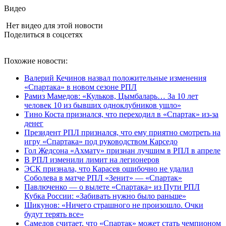
Видео
Нет видео для этой новости
Поделиться в соцсетях
Похожие новости:
Валерий Кечинов назвал положительные изменения
«Спартака» в новом сезоне РПЛ
Рамиз Мамедов: «Кульков, Цымбаларь… За 10 лет
человек 10 из бывших одноклубников ушло»
Тино Коста признался, что переходил в «Спартак» из-за
денег
Президент РПЛ признался, что ему приятно смотреть на
игру «Спартака» под руководством Карседо
Гол Жедсона «Ахмату» признан лучшим в РПЛ в апреле
В РПЛ изменили лимит на легионеров
ЭСК признала, что Карасев ошибочно не удалил
Соболева в матче РПЛ «Зенит» — «Спартак»
Павлюченко — о вылете «Спартака» из Пути РПЛ
Кубка России: «Забивать нужно было раньше»
Шикунов: «Ничего страшного не произошло. Очки
будут терять все»
Самедов считает, что «Спартак» может стать чемпионом