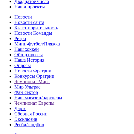
Двадцатое число
Наши проекты
Новости
Новости сайта
Благотворительность
Новости Команды
Ретро
Мини-футбол/Пляжка
Наш хоккей
Обзор прессы
Наша История
Опросы
Новости Фратрии
Конкурсы Фратрии
Чемпионат Мира
Мир Ультрас
Фан-cектор
Наш магазин/партнеры
Чемпионат Европы
Дартс
Сборная России
Эксклюзив
Регби/гандбол