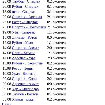
26.09
Тамбов - Спартак
0:2
окончен
20.09
Рубин - Спартак
0:1
окончен
13.09
цска - Спартак
3:1
окончен
29.08
Спартак - Арсенал
2:1
окончен
26.08
Ротор - Спартак
0:1
окончен
23.08
Спартак - Локомотив
2:1
окончен
19.08
Уфа - Спартак
1:1
окончен
15.08
Динамо - Ротор
0:0
окончен
15.08
Рубин - Урал
1:1
окончен
14.08
Спартак - Ахмат
2:0
окончен
14.08
Сочи - Химки
1:1
окончен
14.08
Арсенал - Уфа
2:3
окончен
11.08
Рубин - Локомотив
0:2
окончен
11.08
Ротор - Зенит
0:2
окончен
10.08
Урал - Динамо
0:2
окончен
09.08
Спартак - Сочи
2:2
окончен
09.08
Арсенал - Ахмат
0:0
окончен
09.08
Уфа - Краснодар
0:3
окончен
08.08
Тамбов - Ростов
0:1
окончен
08.08
Химки - цска
0:2
окончен
Назад