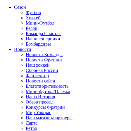
Сезон
Футбол
Хоккей
Мини-Футбол
Регби
Команда Спартак
Наши соперники
Бомбардиры
Новости
Новости Команды
Новости Фратрии
Наш хоккей
Сборная России
Фан-cектор
Новости сайта
Благотворительность
Мини-футбол/Пляжка
Наша История
Обзор прессы
Конкурсы Фратрии
Мир Ультрас
Наш магазин/партнеры
Дартс
Ретро