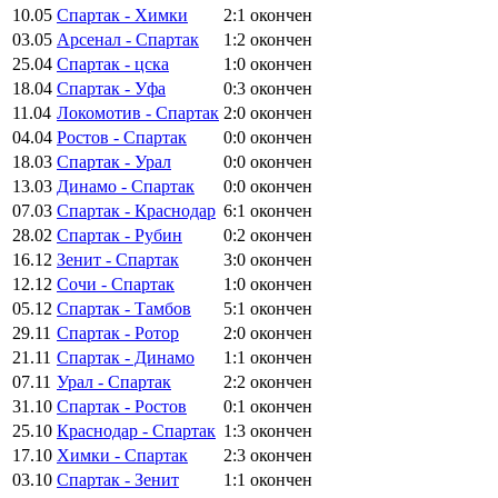
10.05
Спартак - Химки
2:1
окончен
03.05
Арсенал - Спартак
1:2
окончен
25.04
Спартак - цска
1:0
окончен
18.04
Спартак - Уфа
0:3
окончен
11.04
Локомотив - Спартак
2:0
окончен
04.04
Ростов - Спартак
0:0
окончен
18.03
Спартак - Урал
0:0
окончен
13.03
Динамо - Спартак
0:0
окончен
07.03
Спартак - Краснодар
6:1
окончен
28.02
Спартак - Рубин
0:2
окончен
16.12
Зенит - Спартак
3:0
окончен
12.12
Сочи - Спартак
1:0
окончен
05.12
Спартак - Тамбов
5:1
окончен
29.11
Спартак - Ротор
2:0
окончен
21.11
Спартак - Динамо
1:1
окончен
07.11
Урал - Спартак
2:2
окончен
31.10
Спартак - Ростов
0:1
окончен
25.10
Краснодар - Спартак
1:3
окончен
17.10
Химки - Спартак
2:3
окончен
03.10
Спартак - Зенит
1:1
окончен