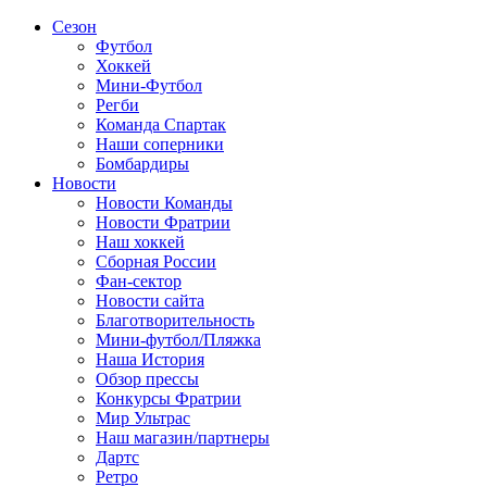
Сезон
Футбол
Хоккей
Мини-Футбол
Регби
Команда Спартак
Наши соперники
Бомбардиры
Новости
Новости Команды
Новости Фратрии
Наш хоккей
Сборная России
Фан-cектор
Новости сайта
Благотворительность
Мини-футбол/Пляжка
Наша История
Обзор прессы
Конкурсы Фратрии
Мир Ультрас
Наш магазин/партнеры
Дартс
Ретро