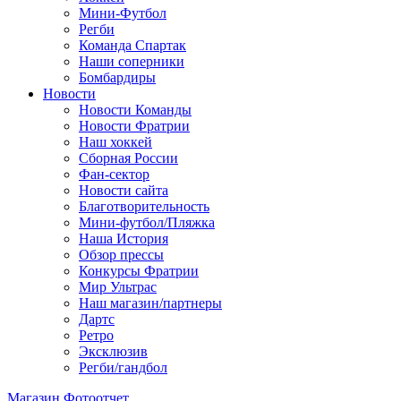
Мини-Футбол
Регби
Команда Спартак
Наши соперники
Бомбардиры
Новости
Новости Команды
Новости Фратрии
Наш хоккей
Сборная России
Фан-cектор
Новости сайта
Благотворительность
Мини-футбол/Пляжка
Наша История
Обзор прессы
Конкурсы Фратрии
Мир Ультрас
Наш магазин/партнеры
Дартс
Ретро
Эксклюзив
Регби/гандбол
Магазин
Фотоотчет