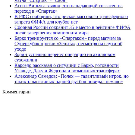
матча "Спартак" - "Сьон"
Агент Виньяса заявил, что нападающий согласен на
переход в «Спартак»
В РФС сообщили, что рисков массового трансферного
запрета ФИФА для клубов нет
Сборная России сохранит 35-е место в рейтинге ФИФА
после завершения чемпионата мира
Барко тренируется со «Спартаком» перед матчем за
Суперкубок против «Зенита», несмотря на слухи об
уходе
Зорин успешно перенес операцию на ахилловом
сухожилии
Карседо рассказал о ситуации с Барко, готовности
Угальде, Даку и Жедсона и возможных трансферах
Александр Самедов: «Полех — талантливый игрок, но
таких талантливых парней футбол повидал немало»
Комментарии