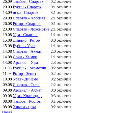
26.09
Тамбов - Спартак
0:2
окончен
20.09
Рубин - Спартак
0:1
окончен
13.09
цска - Спартак
3:1
окончен
29.08
Спартак - Арсенал
2:1
окончен
26.08
Ротор - Спартак
0:1
окончен
23.08
Спартак - Локомотив
2:1
окончен
19.08
Уфа - Спартак
1:1
окончен
15.08
Динамо - Ротор
0:0
окончен
15.08
Рубин - Урал
1:1
окончен
14.08
Спартак - Ахмат
2:0
окончен
14.08
Сочи - Химки
1:1
окончен
14.08
Арсенал - Уфа
2:3
окончен
11.08
Рубин - Локомотив
0:2
окончен
11.08
Ротор - Зенит
0:2
окончен
10.08
Урал - Динамо
0:2
окончен
09.08
Спартак - Сочи
2:2
окончен
09.08
Арсенал - Ахмат
0:0
окончен
09.08
Уфа - Краснодар
0:3
окончен
08.08
Тамбов - Ростов
0:1
окончен
08.08
Химки - цска
0:2
окончен
Назад