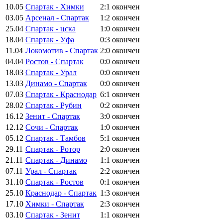
10.05
Спартак - Химки
2:1
окончен
03.05
Арсенал - Спартак
1:2
окончен
25.04
Спартак - цска
1:0
окончен
18.04
Спартак - Уфа
0:3
окончен
11.04
Локомотив - Спартак
2:0
окончен
04.04
Ростов - Спартак
0:0
окончен
18.03
Спартак - Урал
0:0
окончен
13.03
Динамо - Спартак
0:0
окончен
07.03
Спартак - Краснодар
6:1
окончен
28.02
Спартак - Рубин
0:2
окончен
16.12
Зенит - Спартак
3:0
окончен
12.12
Сочи - Спартак
1:0
окончен
05.12
Спартак - Тамбов
5:1
окончен
29.11
Спартак - Ротор
2:0
окончен
21.11
Спартак - Динамо
1:1
окончен
07.11
Урал - Спартак
2:2
окончен
31.10
Спартак - Ростов
0:1
окончен
25.10
Краснодар - Спартак
1:3
окончен
17.10
Химки - Спартак
2:3
окончен
03.10
Спартак - Зенит
1:1
окончен