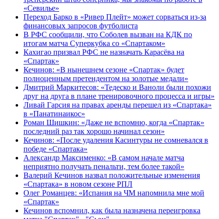
«Севилье»
Переход Барко в «Ривер Плейт» может сорваться из‑за
финансовых запросов футболиста
В РФС сообщили, что Соболев вызван на КДК по
итогам матча Суперкубка со «Спартаком»
Кахигао призвал РФС не назначать Карасёва на
«Спартак»
Кечинов: «В нынешнем сезоне «Спартак» будет
полноценным претендентом на золотые медали»
Дмитрий Маркитесов: «Тедеско и Ваноли были похожи
друг на друга в плане тренировочного процесса и игры»
Ливай Гарсия на правах аренды перешел из «Спартака»
в «Панатинаикос»
Роман Шишкин: «Даже не вспомню, когда «Спартак»
последний раз так хорошо начинал сезон»
Кечинов: «После удаления Касинтуры не сомневался в
победе «Спартака»
Александр Максименко: «В самом начале матча
неприятно получать пенальти, тем более такой»
Валерий Кечинов назвал положительные изменения
«Спартака» в новом сезоне РПЛ
Олег Романцев: «Испания на ЧМ напомнила мне мой
«Спартак»
Кечинов вспомнил, как была назначена переигровка