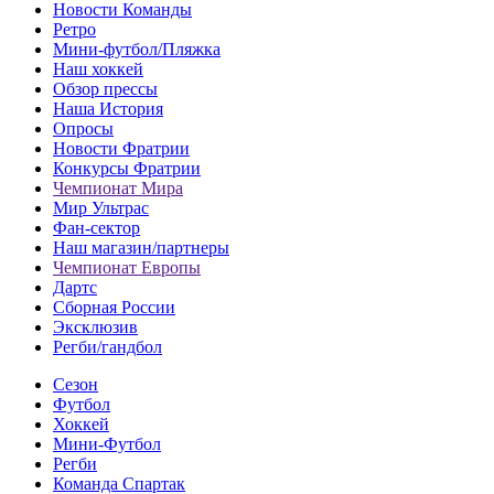
Новости Команды
Ретро
Мини-футбол/Пляжка
Наш хоккей
Обзор прессы
Наша История
Опросы
Новости Фратрии
Конкурсы Фратрии
Чемпионат Мира
Мир Ультрас
Фан-cектор
Наш магазин/партнеры
Чемпионат Европы
Дартс
Сборная России
Эксклюзив
Регби/гандбол
Сезон
Футбол
Хоккей
Мини-Футбол
Регби
Команда Спартак