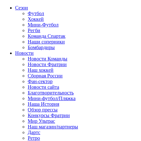
Сезон
Футбол
Хоккей
Мини-Футбол
Регби
Команда Спартак
Наши соперники
Бомбардиры
Новости
Новости Команды
Новости Фратрии
Наш хоккей
Сборная России
Фан-cектор
Новости сайта
Благотворительность
Мини-футбол/Пляжка
Наша История
Обзор прессы
Конкурсы Фратрии
Мир Ультрас
Наш магазин/партнеры
Дартс
Ретро