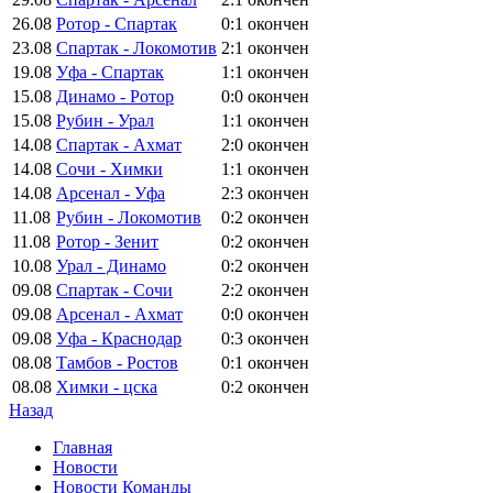
26.08
Ротор - Спартак
0:1
окончен
23.08
Спартак - Локомотив
2:1
окончен
19.08
Уфа - Спартак
1:1
окончен
15.08
Динамо - Ротор
0:0
окончен
15.08
Рубин - Урал
1:1
окончен
14.08
Спартак - Ахмат
2:0
окончен
14.08
Сочи - Химки
1:1
окончен
14.08
Арсенал - Уфа
2:3
окончен
11.08
Рубин - Локомотив
0:2
окончен
11.08
Ротор - Зенит
0:2
окончен
10.08
Урал - Динамо
0:2
окончен
09.08
Спартак - Сочи
2:2
окончен
09.08
Арсенал - Ахмат
0:0
окончен
09.08
Уфа - Краснодар
0:3
окончен
08.08
Тамбов - Ростов
0:1
окончен
08.08
Химки - цска
0:2
окончен
Назад
Главная
Новости
Новости Команды