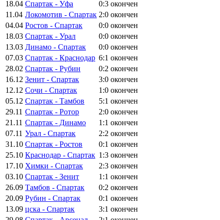
18.04
Спартак - Уфа
0:3
окончен
11.04
Локомотив - Спартак
2:0
окончен
04.04
Ростов - Спартак
0:0
окончен
18.03
Спартак - Урал
0:0
окончен
13.03
Динамо - Спартак
0:0
окончен
07.03
Спартак - Краснодар
6:1
окончен
28.02
Спартак - Рубин
0:2
окончен
16.12
Зенит - Спартак
3:0
окончен
12.12
Сочи - Спартак
1:0
окончен
05.12
Спартак - Тамбов
5:1
окончен
29.11
Спартак - Ротор
2:0
окончен
21.11
Спартак - Динамо
1:1
окончен
07.11
Урал - Спартак
2:2
окончен
31.10
Спартак - Ростов
0:1
окончен
25.10
Краснодар - Спартак
1:3
окончен
17.10
Химки - Спартак
2:3
окончен
03.10
Спартак - Зенит
1:1
окончен
26.09
Тамбов - Спартак
0:2
окончен
20.09
Рубин - Спартак
0:1
окончен
13.09
цска - Спартак
3:1
окончен
29.08
Спартак - Арсенал
2:1
окончен