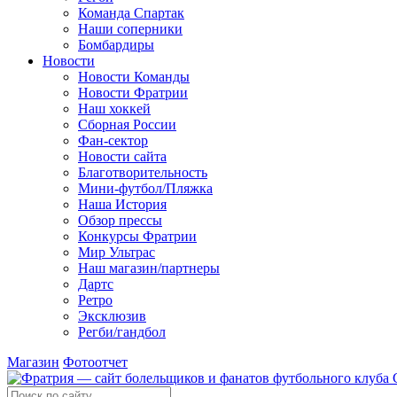
Команда Спартак
Наши соперники
Бомбардиры
Новости
Новости Команды
Новости Фратрии
Наш хоккей
Сборная России
Фан-cектор
Новости сайта
Благотворительность
Мини-футбол/Пляжка
Наша История
Обзор прессы
Конкурсы Фратрии
Мир Ультрас
Наш магазин/партнеры
Дартс
Ретро
Эксклюзив
Регби/гандбол
Магазин
Фотоотчет