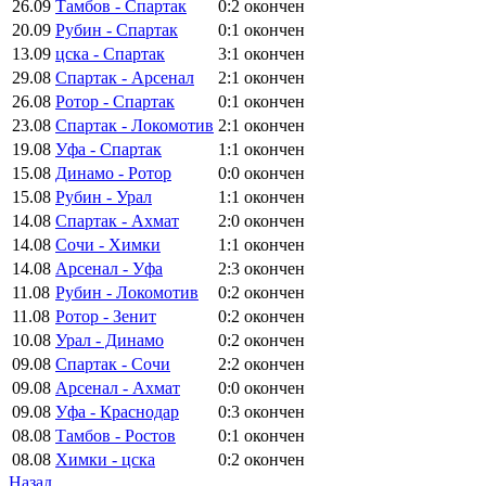
26.09
Тамбов - Спартак
0:2
окончен
20.09
Рубин - Спартак
0:1
окончен
13.09
цска - Спартак
3:1
окончен
29.08
Спартак - Арсенал
2:1
окончен
26.08
Ротор - Спартак
0:1
окончен
23.08
Спартак - Локомотив
2:1
окончен
19.08
Уфа - Спартак
1:1
окончен
15.08
Динамо - Ротор
0:0
окончен
15.08
Рубин - Урал
1:1
окончен
14.08
Спартак - Ахмат
2:0
окончен
14.08
Сочи - Химки
1:1
окончен
14.08
Арсенал - Уфа
2:3
окончен
11.08
Рубин - Локомотив
0:2
окончен
11.08
Ротор - Зенит
0:2
окончен
10.08
Урал - Динамо
0:2
окончен
09.08
Спартак - Сочи
2:2
окончен
09.08
Арсенал - Ахмат
0:0
окончен
09.08
Уфа - Краснодар
0:3
окончен
08.08
Тамбов - Ростов
0:1
окончен
08.08
Химки - цска
0:2
окончен
Назад