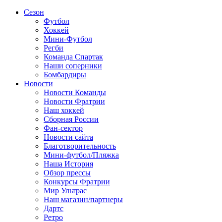
Сезон
Футбол
Хоккей
Мини-Футбол
Регби
Команда Спартак
Наши соперники
Бомбардиры
Новости
Новости Команды
Новости Фратрии
Наш хоккей
Сборная России
Фан-cектор
Новости сайта
Благотворительность
Мини-футбол/Пляжка
Наша История
Обзор прессы
Конкурсы Фратрии
Мир Ультрас
Наш магазин/партнеры
Дартс
Ретро