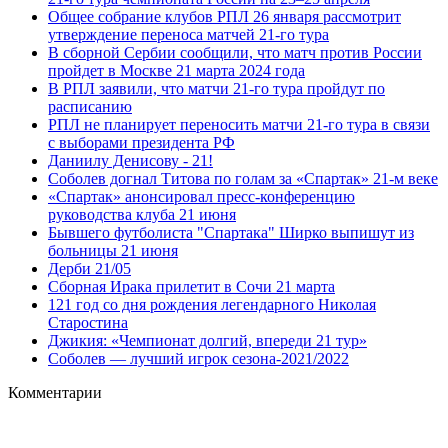
Общее собрание клубов РПЛ 26 января рассмотрит
утверждение переноса матчей 21-го тура
В сборной Сербии сообщили, что матч против России
пройдет в Москве 21 марта 2024 года
В РПЛ заявили, что матчи 21-го тура пройдут по
расписанию
РПЛ не планирует переносить матчи 21‑го тура в связи
с выборами президента РФ
Даниилу Денисову - 21!
Соболев догнал Титова по голам за «Спартак» 21-м веке
«Спартак» анонсировал пресс-конференцию
руководства клуба 21 июня
Бывшего футболиста "Спартака" Ширко выпишут из
больницы 21 июня
Дерби 21/05
Сборная Ирака прилетит в Сочи 21 марта
121 год со дня рождения легендарного Николая
Старостина
Джикия: «Чемпионат долгий, впереди 21 тур»
Соболев — лучший игрок сезона-2021/2022
Комментарии