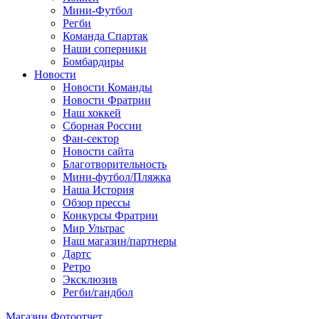
Мини-Футбол
Регби
Команда Спартак
Наши соперники
Бомбардиры
Новости
Новости Команды
Новости Фратрии
Наш хоккей
Сборная России
Фан-cектор
Новости сайта
Благотворительность
Мини-футбол/Пляжка
Наша История
Обзор прессы
Конкурсы Фратрии
Мир Ультрас
Наш магазин/партнеры
Дартс
Ретро
Эксклюзив
Регби/гандбол
Магазин
Фотоотчет