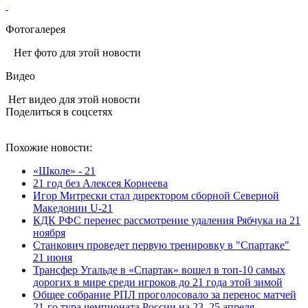
Фотогалерея
Нет фото для этой новости
Видео
Нет видео для этой новости
Поделиться в соцсетях
Похожие новости:
«Школе» - 21
21 год без Алексея Корнеева
Игор Митрески стал директором сборной Северной
Македонии U‑21
КДК РФС перенес рассмотрение удаления Рябчука на 21
ноября
Станкович проведет первую тренировку в "Спартаке"
21 июня
Трансфер Угальде в «Спартак» вошел в топ-10 самых
дорогих в мире среди игроков до 21 года этой зимой
Общее собрание РПЛ проголосовало за перенос матчей
21‑го тура чемпионата России на 23–25 апреля