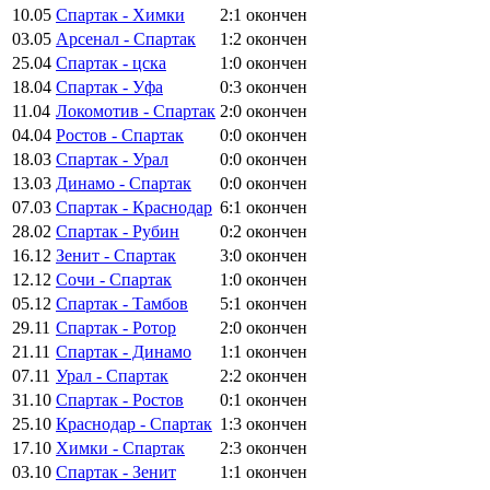
10.05
Спартак - Химки
2:1
окончен
03.05
Арсенал - Спартак
1:2
окончен
25.04
Спартак - цска
1:0
окончен
18.04
Спартак - Уфа
0:3
окончен
11.04
Локомотив - Спартак
2:0
окончен
04.04
Ростов - Спартак
0:0
окончен
18.03
Спартак - Урал
0:0
окончен
13.03
Динамо - Спартак
0:0
окончен
07.03
Спартак - Краснодар
6:1
окончен
28.02
Спартак - Рубин
0:2
окончен
16.12
Зенит - Спартак
3:0
окончен
12.12
Сочи - Спартак
1:0
окончен
05.12
Спартак - Тамбов
5:1
окончен
29.11
Спартак - Ротор
2:0
окончен
21.11
Спартак - Динамо
1:1
окончен
07.11
Урал - Спартак
2:2
окончен
31.10
Спартак - Ростов
0:1
окончен
25.10
Краснодар - Спартак
1:3
окончен
17.10
Химки - Спартак
2:3
окончен
03.10
Спартак - Зенит
1:1
окончен