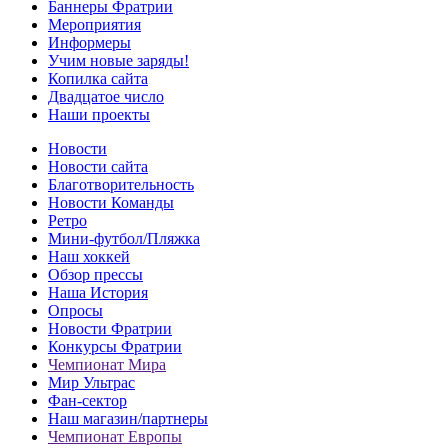
Баннеры Фратрии
Мероприятия
Информеры
Учим новые заряды!
Копилка сайта
Двадцатое число
Наши проекты
Новости
Новости сайта
Благотворительность
Новости Команды
Ретро
Мини-футбол/Пляжка
Наш хоккей
Обзор прессы
Наша История
Опросы
Новости Фратрии
Конкурсы Фратрии
Чемпионат Мира
Мир Ультрас
Фан-cектор
Наш магазин/партнеры
Чемпионат Европы