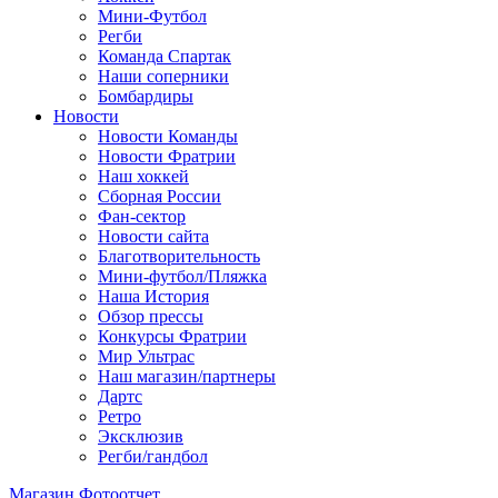
Мини-Футбол
Регби
Команда Спартак
Наши соперники
Бомбардиры
Новости
Новости Команды
Новости Фратрии
Наш хоккей
Сборная России
Фан-cектор
Новости сайта
Благотворительность
Мини-футбол/Пляжка
Наша История
Обзор прессы
Конкурсы Фратрии
Мир Ультрас
Наш магазин/партнеры
Дартс
Ретро
Эксклюзив
Регби/гандбол
Магазин
Фотоотчет