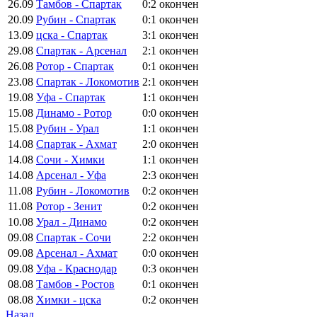
26.09
Тамбов - Спартак
0:2
окончен
20.09
Рубин - Спартак
0:1
окончен
13.09
цска - Спартак
3:1
окончен
29.08
Спартак - Арсенал
2:1
окончен
26.08
Ротор - Спартак
0:1
окончен
23.08
Спартак - Локомотив
2:1
окончен
19.08
Уфа - Спартак
1:1
окончен
15.08
Динамо - Ротор
0:0
окончен
15.08
Рубин - Урал
1:1
окончен
14.08
Спартак - Ахмат
2:0
окончен
14.08
Сочи - Химки
1:1
окончен
14.08
Арсенал - Уфа
2:3
окончен
11.08
Рубин - Локомотив
0:2
окончен
11.08
Ротор - Зенит
0:2
окончен
10.08
Урал - Динамо
0:2
окончен
09.08
Спартак - Сочи
2:2
окончен
09.08
Арсенал - Ахмат
0:0
окончен
09.08
Уфа - Краснодар
0:3
окончен
08.08
Тамбов - Ростов
0:1
окончен
08.08
Химки - цска
0:2
окончен
Назад