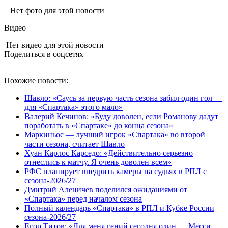
Нет фото для этой новости
Видео
Нет видео для этой новости
Поделиться в соцсетях
Похожие новости:
Шавло: «Саусь за первую часть сезона забил один гол —
для «Спартака» этого мало»
Валерий Кечинов: «Буду доволен, если Романову дадут
поработать в «Спартаке» до конца сезона»
Маркиньос — лучший игрок «Спартака» во второй
части сезона, считает Шавло
Хуан Карлос Карседо: «Действительно серьезно
отнеслись к матчу. Я очень доволен всем»
РФС планирует внедрить камеры на судьях в РПЛ с
сезона-2026/27
Дмитрий Аленичев поделился ожиданиями от
«Спартака» перед началом сезона
Полный календарь «Спартака» в РПЛ и Кубке России
сезона-2026/27
Егор Титов: «Для меня гений сегодня один — Месси.