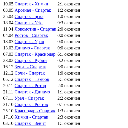
10.05
Спартак - Химки
2:1
окончен
03.05
Арсенал - Спартак
1:2
окончен
25.04
Спартак - цска
1:0
окончен
18.04
Спартак - Уфа
0:3
окончен
11.04
Локомотив - Спартак
2:0
окончен
04.04
Ростов - Спартак
0:0
окончен
18.03
Спартак - Урал
0:0
окончен
13.03
Динамо - Спартак
0:0
окончен
07.03
Спартак - Краснодар
6:1
окончен
28.02
Спартак - Рубин
0:2
окончен
16.12
Зенит - Спартак
3:0
окончен
12.12
Сочи - Спартак
1:0
окончен
05.12
Спартак - Тамбов
5:1
окончен
29.11
Спартак - Ротор
2:0
окончен
21.11
Спартак - Динамо
1:1
окончен
07.11
Урал - Спартак
2:2
окончен
31.10
Спартак - Ростов
0:1
окончен
25.10
Краснодар - Спартак
1:3
окончен
17.10
Химки - Спартак
2:3
окончен
03.10
Спартак - Зенит
1:1
окончен