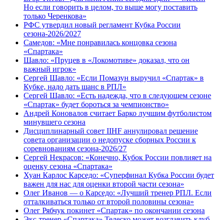
Но если говорить в целом, то выше могу поставить
только Черенкова»
РФС утвердил новый регламент Кубка России
сезона-2026/2027
Самедов: «Мне понравилась концовка сезона
«Спартака»
Шавло: «Пруцев в «Локомотиве» доказал, что он
важный игрок»
Сергей Шавло: «Если Помазун выручил «Спартак» в
Кубке, надо дать шанс в РПЛ»
Сергей Шавло: «Есть надежда, что в следующем сезоне
«Спартак» будет бороться за чемпионство»
Андрей Коновалов считает Барко лучшим футболистом
минувшего сезона
Дисциплинарный совет IIHF аннулировал решение
совета организации о недопуске сборных России к
соревнованиям сезона‑2026/27
Сергей Некрасов: «Конечно, Кубок России повлияет на
оценку сезона «Спартака»
Хуан Карлос Карседо: «Суперфинал Кубка России будет
важен для нас для оценки второй части сезона»
Олег Иванов — о Карседо: «Лучший тренер РПЛ. Если
отталкиваться только от второй половины сезона»
Олег Рябчук покинет «Спартак» по окончании сезона
Экс-тренер «Спартака» Тедеско может возглавить клуб