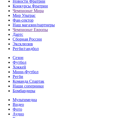
Новости Фратрии
Конкурсы Фратрии
Чемпионат Мира
Мир Ультрас
Фан-cектор
Наш магазин/партнеры
Чемпионат Европы
Дартс
Сборная России
Эксклюзив
Регби/гандбол
Сезон
Футбол
Хоккей
Мини-Футбол
Регби
Команда Спартак
Наши соперники
Бомбардиры
Мультимедиа
Видео
Фото
Аудио