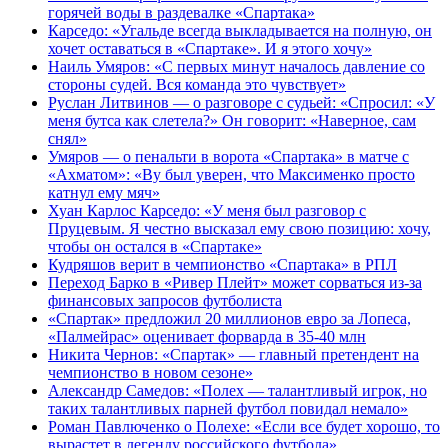
горячей воды в раздевалке «Спартака»
Карседо: «Угальде всегда выкладывается на полную, он
хочет оставаться в «Спартаке». И я этого хочу»
Наиль Умяров: «С первых минут началось давление со
стороны судей. Вся команда это чувствует»
Руслан Литвинов — о разговоре с судьей: «Спросил: «У
меня бутса как слетела?» Он говорит: «Наверное, сам
снял»
Умяров — о пенальти в ворота «Спартака» в матче с
«Ахматом»: «Ву был уверен, что Максименко просто
катнул ему мяч»
Хуан Карлос Карседо: «У меня был разговор с
Пруцевым. Я честно высказал ему свою позицию: хочу,
чтобы он остался в «Спартаке»
Кудряшов верит в чемпионство «Спартака» в РПЛ
Переход Барко в «Ривер Плейт» может сорваться из‑за
финансовых запросов футболиста
«Спартак» предложил 20 миллионов евро за Лопеса,
«Палмейрас» оценивает форварда в 35-40 млн
Никита Чернов: «Спартак» — главный претендент на
чемпионство в новом сезоне»
Александр Самедов: «Полех — талантливый игрок, но
таких талантливых парней футбол повидал немало»
Роман Павлюченко о Полехе: «Если все будет хорошо, то
вырастет в легенду российского футбола»