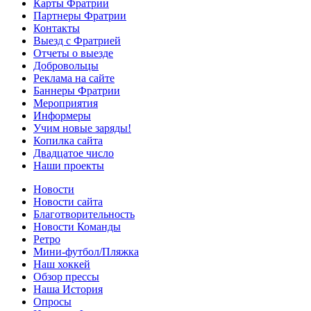
Карты Фратрии
Партнеры Фратрии
Контакты
Выезд с Фратрией
Отчеты о выезде
Добровольцы
Реклама на сайте
Баннеры Фратрии
Мероприятия
Информеры
Учим новые заряды!
Копилка сайта
Двадцатое число
Наши проекты
Новости
Новости сайта
Благотворительность
Новости Команды
Ретро
Мини-футбол/Пляжка
Наш хоккей
Обзор прессы
Наша История
Опросы