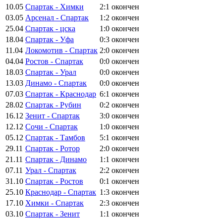
10.05
Спартак - Химки
2:1
окончен
03.05
Арсенал - Спартак
1:2
окончен
25.04
Спартак - цска
1:0
окончен
18.04
Спартак - Уфа
0:3
окончен
11.04
Локомотив - Спартак
2:0
окончен
04.04
Ростов - Спартак
0:0
окончен
18.03
Спартак - Урал
0:0
окончен
13.03
Динамо - Спартак
0:0
окончен
07.03
Спартак - Краснодар
6:1
окончен
28.02
Спартак - Рубин
0:2
окончен
16.12
Зенит - Спартак
3:0
окончен
12.12
Сочи - Спартак
1:0
окончен
05.12
Спартак - Тамбов
5:1
окончен
29.11
Спартак - Ротор
2:0
окончен
21.11
Спартак - Динамо
1:1
окончен
07.11
Урал - Спартак
2:2
окончен
31.10
Спартак - Ростов
0:1
окончен
25.10
Краснодар - Спартак
1:3
окончен
17.10
Химки - Спартак
2:3
окончен
03.10
Спартак - Зенит
1:1
окончен