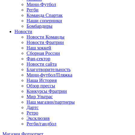
Мини-Футбол
Регби
Команда Спартак
Наши соперники
Бомбардиры
Новости
Новости Команды
Новости Фратрии
Наш хоккей
Сборная России
Фан-cектор
Новости сайта
Благотворительность
Мини-футбол/Пляжка
Наша История
Обзор прессы
Конкурсы Фратрии
Мир Ультрас
Наш магазин/партнеры
Дартс
Ретро
Эксклюзив
Регби/гандбол
Магазин
Фотоотчет