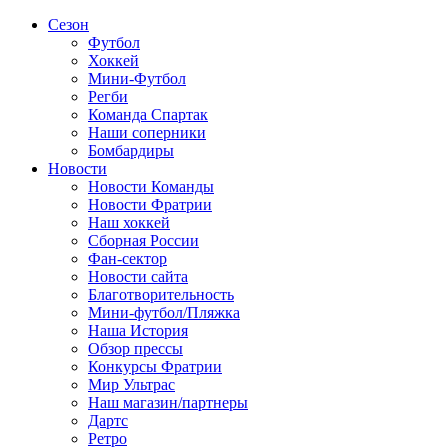
Сезон
Футбол
Хоккей
Мини-Футбол
Регби
Команда Спартак
Наши соперники
Бомбардиры
Новости
Новости Команды
Новости Фратрии
Наш хоккей
Сборная России
Фан-cектор
Новости сайта
Благотворительность
Мини-футбол/Пляжка
Наша История
Обзор прессы
Конкурсы Фратрии
Мир Ультрас
Наш магазин/партнеры
Дартс
Ретро