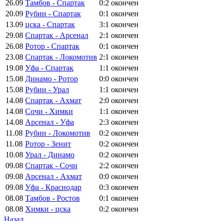
26.09
Тамбов - Спартак
0:2
окончен
20.09
Рубин - Спартак
0:1
окончен
13.09
цска - Спартак
3:1
окончен
29.08
Спартак - Арсенал
2:1
окончен
26.08
Ротор - Спартак
0:1
окончен
23.08
Спартак - Локомотив
2:1
окончен
19.08
Уфа - Спартак
1:1
окончен
15.08
Динамо - Ротор
0:0
окончен
15.08
Рубин - Урал
1:1
окончен
14.08
Спартак - Ахмат
2:0
окончен
14.08
Сочи - Химки
1:1
окончен
14.08
Арсенал - Уфа
2:3
окончен
11.08
Рубин - Локомотив
0:2
окончен
11.08
Ротор - Зенит
0:2
окончен
10.08
Урал - Динамо
0:2
окончен
09.08
Спартак - Сочи
2:2
окончен
09.08
Арсенал - Ахмат
0:0
окончен
09.08
Уфа - Краснодар
0:3
окончен
08.08
Тамбов - Ростов
0:1
окончен
08.08
Химки - цска
0:2
окончен
Назад