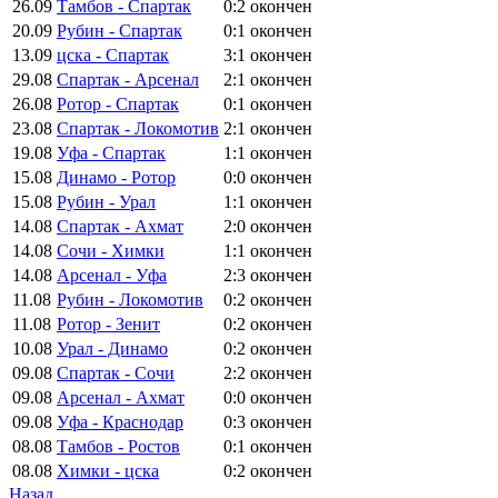
26.09
Тамбов - Спартак
0:2
окончен
20.09
Рубин - Спартак
0:1
окончен
13.09
цска - Спартак
3:1
окончен
29.08
Спартак - Арсенал
2:1
окончен
26.08
Ротор - Спартак
0:1
окончен
23.08
Спартак - Локомотив
2:1
окончен
19.08
Уфа - Спартак
1:1
окончен
15.08
Динамо - Ротор
0:0
окончен
15.08
Рубин - Урал
1:1
окончен
14.08
Спартак - Ахмат
2:0
окончен
14.08
Сочи - Химки
1:1
окончен
14.08
Арсенал - Уфа
2:3
окончен
11.08
Рубин - Локомотив
0:2
окончен
11.08
Ротор - Зенит
0:2
окончен
10.08
Урал - Динамо
0:2
окончен
09.08
Спартак - Сочи
2:2
окончен
09.08
Арсенал - Ахмат
0:0
окончен
09.08
Уфа - Краснодар
0:3
окончен
08.08
Тамбов - Ростов
0:1
окончен
08.08
Химки - цска
0:2
окончен
Назад