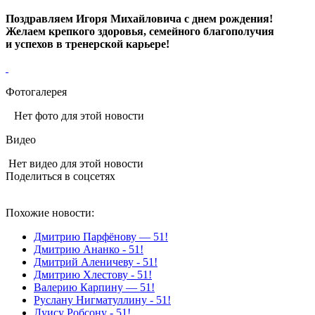
Поздравляем Игоря Михайловича с днем рождения!
Желаем крепкого здоровья, семейного благополучия
и успехов в тренерской карьере!
Фотогалерея
Нет фото для этой новости
Видео
Нет видео для этой новости
Поделиться в соцсетях
Похожие новости:
Дмитрию Парфёнову — 51!
Дмитрию Ананко - 51!
Дмитрий Аленичеву - 51!
Дмитрию Хлестову - 51!
Валерию Карпину — 51!
Руслану Нигматуллину - 51!
Луису Робсону - 51!