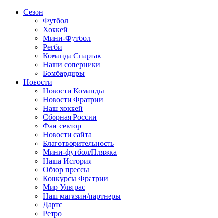
Сезон
Футбол
Хоккей
Мини-Футбол
Регби
Команда Спартак
Наши соперники
Бомбардиры
Новости
Новости Команды
Новости Фратрии
Наш хоккей
Сборная России
Фан-cектор
Новости сайта
Благотворительность
Мини-футбол/Пляжка
Наша История
Обзор прессы
Конкурсы Фратрии
Мир Ультрас
Наш магазин/партнеры
Дартс
Ретро