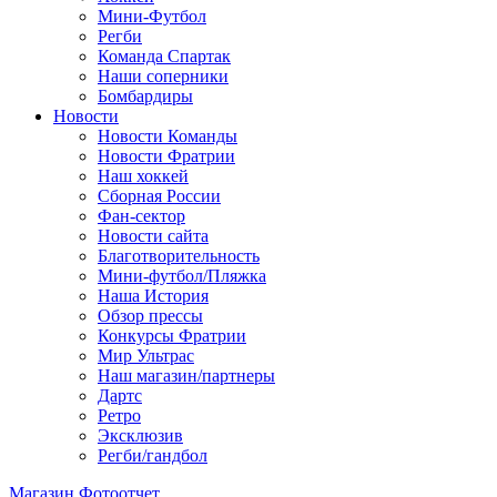
Мини-Футбол
Регби
Команда Спартак
Наши соперники
Бомбардиры
Новости
Новости Команды
Новости Фратрии
Наш хоккей
Сборная России
Фан-cектор
Новости сайта
Благотворительность
Мини-футбол/Пляжка
Наша История
Обзор прессы
Конкурсы Фратрии
Мир Ультрас
Наш магазин/партнеры
Дартс
Ретро
Эксклюзив
Регби/гандбол
Магазин
Фотоотчет