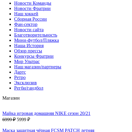
Новости Команды
Новости Фратрии
Наш хоккей
Сборная России
Фан-cектор
Новости сайта
Благотворительность
Мини-футбол/Пляжка
Наша История
Обзор прессы
Конкурсы Фратрии
Мир Ультрас
Наш магазин/партнеры
Дартс
Ретро
Эксклюзив
Регби/гандбол
Магазин
Майка игровая домашняя NIKE сезон 20/21
6999 ₽
5999 ₽
Маска защитная чёрная FCSM PATCH летняя