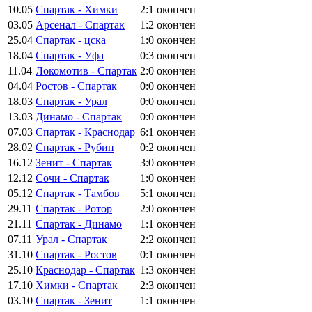
10.05
Спартак - Химки
2:1
окончен
03.05
Арсенал - Спартак
1:2
окончен
25.04
Спартак - цска
1:0
окончен
18.04
Спартак - Уфа
0:3
окончен
11.04
Локомотив - Спартак
2:0
окончен
04.04
Ростов - Спартак
0:0
окончен
18.03
Спартак - Урал
0:0
окончен
13.03
Динамо - Спартак
0:0
окончен
07.03
Спартак - Краснодар
6:1
окончен
28.02
Спартак - Рубин
0:2
окончен
16.12
Зенит - Спартак
3:0
окончен
12.12
Сочи - Спартак
1:0
окончен
05.12
Спартак - Тамбов
5:1
окончен
29.11
Спартак - Ротор
2:0
окончен
21.11
Спартак - Динамо
1:1
окончен
07.11
Урал - Спартак
2:2
окончен
31.10
Спартак - Ростов
0:1
окончен
25.10
Краснодар - Спартак
1:3
окончен
17.10
Химки - Спартак
2:3
окончен
03.10
Спартак - Зенит
1:1
окончен