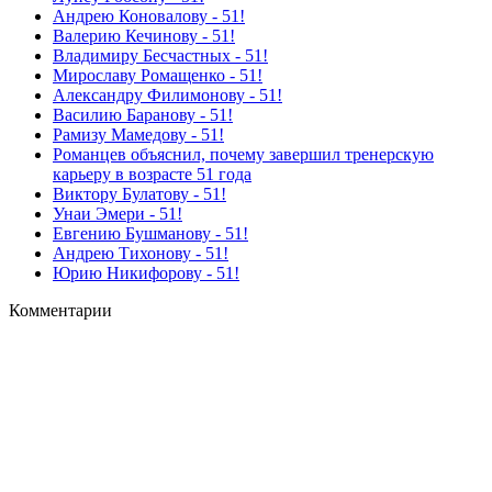
Андрею Коновалову - 51!
Валерию Кечинову - 51!
Владимиру Бесчастных - 51!
Мирославу Ромащенко - 51!
Александру Филимонову - 51!
Василию Баранову - 51!
Рамизу Мамедову - 51!
Романцев объяснил, почему завершил тренерскую
карьеру в возрасте 51 года
Виктору Булатову - 51!
Унаи Эмери - 51!
Евгению Бушманову - 51!
Андрею Тихонову - 51!
Юрию Никифорову - 51!
Комментарии