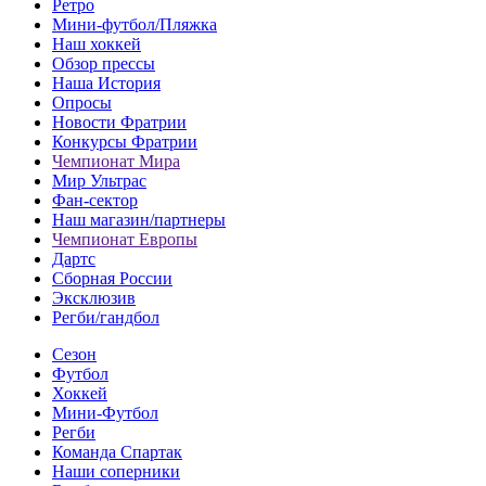
Ретро
Мини-футбол/Пляжка
Наш хоккей
Обзор прессы
Наша История
Опросы
Новости Фратрии
Конкурсы Фратрии
Чемпионат Мира
Мир Ультрас
Фан-cектор
Наш магазин/партнеры
Чемпионат Европы
Дартс
Сборная России
Эксклюзив
Регби/гандбол
Сезон
Футбол
Хоккей
Мини-Футбол
Регби
Команда Спартак
Наши соперники