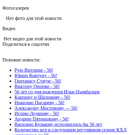
Фотогалерея
Нет фото для этой новости
Видео
Нет видео для этой новости
Поделиться в соцсетях
Похожие новости:
Рую Витории - 56!
Юрию Ковтуну - 56!
Гинтарасу Стауче - 56!
Виктору Онопко - 56!
56 лет со дня рождения Ильи Цымбаларя
Карпину и Шалимову - 56!
Николаю Писареву - 56!
Александру Мостовому — 56!
Игорю Ледяхову - 56!
Андрею Пятницкому - 56!
Василию Кулькову исполнилось бы 56 лет
Количество игр в следующем регулярном сезоне КХЛ