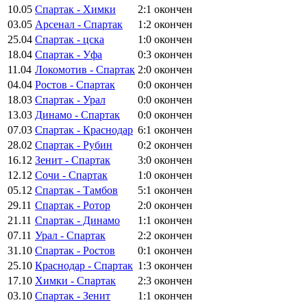
10.05
Спартак - Химки
2:1
окончен
03.05
Арсенал - Спартак
1:2
окончен
25.04
Спартак - цска
1:0
окончен
18.04
Спартак - Уфа
0:3
окончен
11.04
Локомотив - Спартак
2:0
окончен
04.04
Ростов - Спартак
0:0
окончен
18.03
Спартак - Урал
0:0
окончен
13.03
Динамо - Спартак
0:0
окончен
07.03
Спартак - Краснодар
6:1
окончен
28.02
Спартак - Рубин
0:2
окончен
16.12
Зенит - Спартак
3:0
окончен
12.12
Сочи - Спартак
1:0
окончен
05.12
Спартак - Тамбов
5:1
окончен
29.11
Спартак - Ротор
2:0
окончен
21.11
Спартак - Динамо
1:1
окончен
07.11
Урал - Спартак
2:2
окончен
31.10
Спартак - Ростов
0:1
окончен
25.10
Краснодар - Спартак
1:3
окончен
17.10
Химки - Спартак
2:3
окончен
03.10
Спартак - Зенит
1:1
окончен