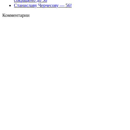
сокращено до 56
Станиславу Черчесову — 56!
Комментарии