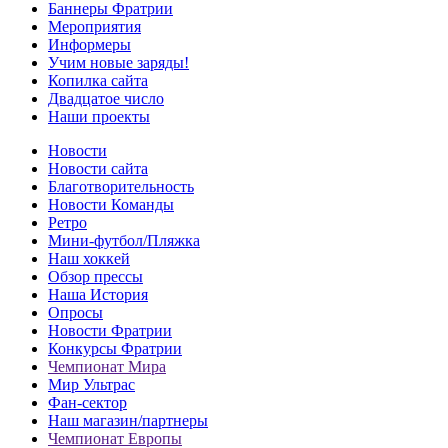
Баннеры Фратрии
Мероприятия
Информеры
Учим новые заряды!
Копилка сайта
Двадцатое число
Наши проекты
Новости
Новости сайта
Благотворительность
Новости Команды
Ретро
Мини-футбол/Пляжка
Наш хоккей
Обзор прессы
Наша История
Опросы
Новости Фратрии
Конкурсы Фратрии
Чемпионат Мира
Мир Ультрас
Фан-cектор
Наш магазин/партнеры
Чемпионат Европы