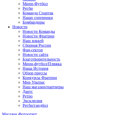
Мини-Футбол
Регби
Команда Спартак
Наши соперники
Бомбардиры
Новости
Новости Команды
Новости Фратрии
Наш хоккей
Сборная России
Фан-cектор
Новости сайта
Благотворительность
Мини-футбол/Пляжка
Наша История
Обзор прессы
Конкурсы Фратрии
Мир Ультрас
Наш магазин/партнеры
Дартс
Ретро
Эксклюзив
Регби/гандбол
Магазин
Фотоотчет