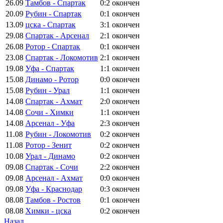
26.09
Тамбов - Спартак
0:2
окончен
20.09
Рубин - Спартак
0:1
окончен
13.09
цска - Спартак
3:1
окончен
29.08
Спартак - Арсенал
2:1
окончен
26.08
Ротор - Спартак
0:1
окончен
23.08
Спартак - Локомотив
2:1
окончен
19.08
Уфа - Спартак
1:1
окончен
15.08
Динамо - Ротор
0:0
окончен
15.08
Рубин - Урал
1:1
окончен
14.08
Спартак - Ахмат
2:0
окончен
14.08
Сочи - Химки
1:1
окончен
14.08
Арсенал - Уфа
2:3
окончен
11.08
Рубин - Локомотив
0:2
окончен
11.08
Ротор - Зенит
0:2
окончен
10.08
Урал - Динамо
0:2
окончен
09.08
Спартак - Сочи
2:2
окончен
09.08
Арсенал - Ахмат
0:0
окончен
09.08
Уфа - Краснодар
0:3
окончен
08.08
Тамбов - Ростов
0:1
окончен
08.08
Химки - цска
0:2
окончен
Назад