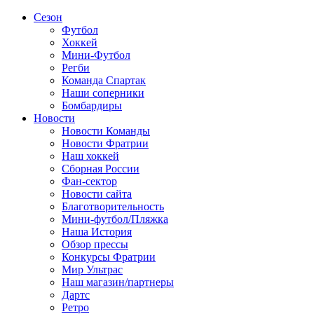
Сезон
Футбол
Хоккей
Мини-Футбол
Регби
Команда Спартак
Наши соперники
Бомбардиры
Новости
Новости Команды
Новости Фратрии
Наш хоккей
Сборная России
Фан-cектор
Новости сайта
Благотворительность
Мини-футбол/Пляжка
Наша История
Обзор прессы
Конкурсы Фратрии
Мир Ультрас
Наш магазин/партнеры
Дартс
Ретро