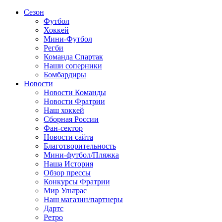
Сезон
Футбол
Хоккей
Мини-Футбол
Регби
Команда Спартак
Наши соперники
Бомбардиры
Новости
Новости Команды
Новости Фратрии
Наш хоккей
Сборная России
Фан-cектор
Новости сайта
Благотворительность
Мини-футбол/Пляжка
Наша История
Обзор прессы
Конкурсы Фратрии
Мир Ультрас
Наш магазин/партнеры
Дартс
Ретро