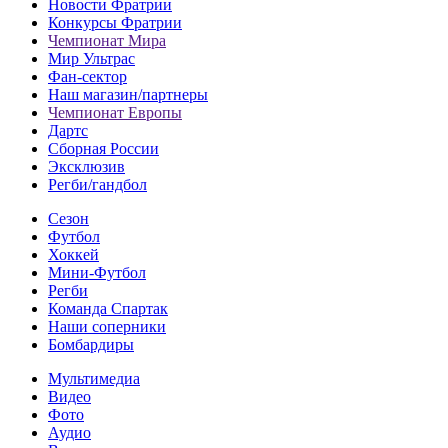
Новости Фратрии
Конкурсы Фратрии
Чемпионат Мира
Мир Ультрас
Фан-cектор
Наш магазин/партнеры
Чемпионат Европы
Дартс
Сборная России
Эксклюзив
Регби/гандбол
Сезон
Футбол
Хоккей
Мини-Футбол
Регби
Команда Спартак
Наши соперники
Бомбардиры
Мультимедиа
Видео
Фото
Аудио