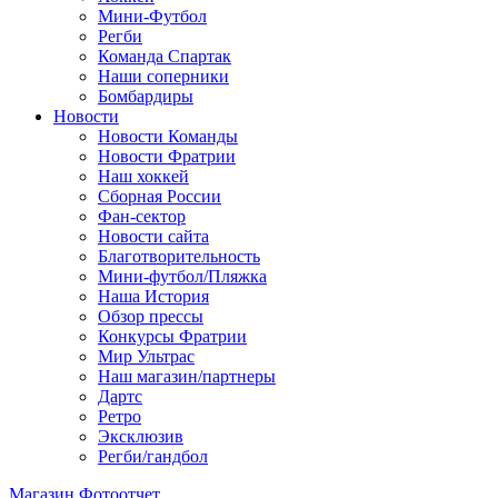
Мини-Футбол
Регби
Команда Спартак
Наши соперники
Бомбардиры
Новости
Новости Команды
Новости Фратрии
Наш хоккей
Сборная России
Фан-cектор
Новости сайта
Благотворительность
Мини-футбол/Пляжка
Наша История
Обзор прессы
Конкурсы Фратрии
Мир Ультрас
Наш магазин/партнеры
Дартс
Ретро
Эксклюзив
Регби/гандбол
Магазин
Фотоотчет