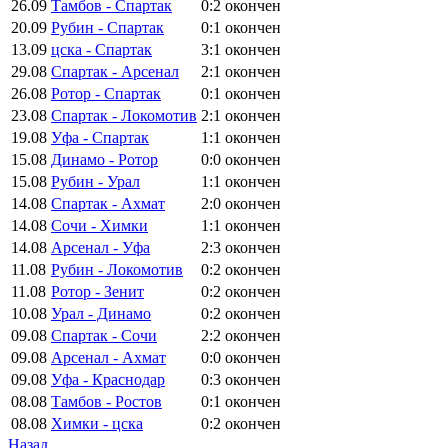
26.09
Тамбов - Спартак
0:2
окончен
20.09
Рубин - Спартак
0:1
окончен
13.09
цска - Спартак
3:1
окончен
29.08
Спартак - Арсенал
2:1
окончен
26.08
Ротор - Спартак
0:1
окончен
23.08
Спартак - Локомотив
2:1
окончен
19.08
Уфа - Спартак
1:1
окончен
15.08
Динамо - Ротор
0:0
окончен
15.08
Рубин - Урал
1:1
окончен
14.08
Спартак - Ахмат
2:0
окончен
14.08
Сочи - Химки
1:1
окончен
14.08
Арсенал - Уфа
2:3
окончен
11.08
Рубин - Локомотив
0:2
окончен
11.08
Ротор - Зенит
0:2
окончен
10.08
Урал - Динамо
0:2
окончен
09.08
Спартак - Сочи
2:2
окончен
09.08
Арсенал - Ахмат
0:0
окончен
09.08
Уфа - Краснодар
0:3
окончен
08.08
Тамбов - Ростов
0:1
окончен
08.08
Химки - цска
0:2
окончен
Назад