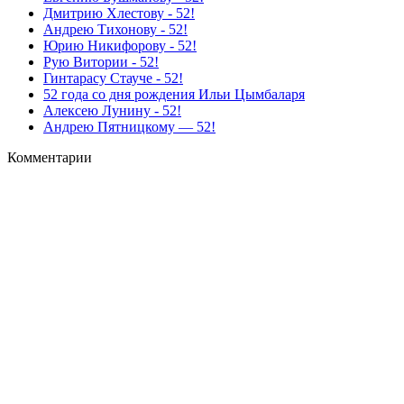
Дмитрию Хлестову - 52!
Андрею Тихонову - 52!
Юрию Никифорову - 52!
Рую Витории - 52!
Гинтарасу Стауче - 52!
52 года со дня рождения Ильи Цымбаларя
Алексею Лунину - 52!
Андрею Пятницкому — 52!
Комментарии