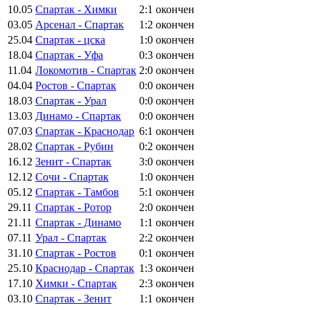
10.05
Спартак - Химки
2:1
окончен
03.05
Арсенал - Спартак
1:2
окончен
25.04
Спартак - цска
1:0
окончен
18.04
Спартак - Уфа
0:3
окончен
11.04
Локомотив - Спартак
2:0
окончен
04.04
Ростов - Спартак
0:0
окончен
18.03
Спартак - Урал
0:0
окончен
13.03
Динамо - Спартак
0:0
окончен
07.03
Спартак - Краснодар
6:1
окончен
28.02
Спартак - Рубин
0:2
окончен
16.12
Зенит - Спартак
3:0
окончен
12.12
Сочи - Спартак
1:0
окончен
05.12
Спартак - Тамбов
5:1
окончен
29.11
Спартак - Ротор
2:0
окончен
21.11
Спартак - Динамо
1:1
окончен
07.11
Урал - Спартак
2:2
окончен
31.10
Спартак - Ростов
0:1
окончен
25.10
Краснодар - Спартак
1:3
окончен
17.10
Химки - Спартак
2:3
окончен
03.10
Спартак - Зенит
1:1
окончен