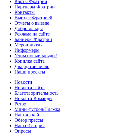
Карты Фратрии
Партнеры Фратрии
Контакты
Выезд с Фратрией
Отчеты о выезде
Добровольцы
Реклама на сайте
Баннеры Фратрии
Мероприятия
Информеры
Учим новые заряды!
Копилка сайта
Двадцатое число
Наши проекты
Новости
Новости сайта
Благотворительность
Новости Команды
Ретро
Мини-футбол/Пляжка
Наш хоккей
Обзор прессы
Наша История
Опросы