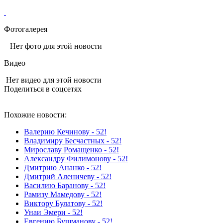
Фотогалерея
Нет фото для этой новости
Видео
Нет видео для этой новости
Поделиться в соцсетях
Похожие новости:
Валерию Кечинову - 52!
Владимиру Бесчастных - 52!
Мирославу Ромащенко - 52!
Александру Филимонову - 52!
Дмитрию Ананко - 52!
Дмитрий Аленичеву - 52!
Василию Баранову - 52!
Рамизу Мамедову - 52!
Виктору Булатову - 52!
Унаи Эмери - 52!
Евгению Бушманову - 52!