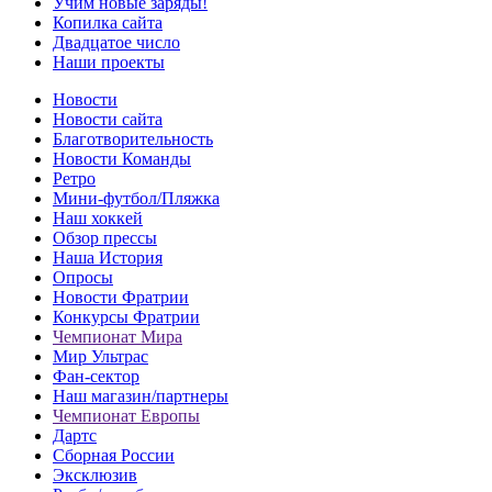
Учим новые заряды!
Копилка сайта
Двадцатое число
Наши проекты
Новости
Новости сайта
Благотворительность
Новости Команды
Ретро
Мини-футбол/Пляжка
Наш хоккей
Обзор прессы
Наша История
Опросы
Новости Фратрии
Конкурсы Фратрии
Чемпионат Мира
Мир Ультрас
Фан-cектор
Наш магазин/партнеры
Чемпионат Европы
Дартс
Сборная России
Эксклюзив