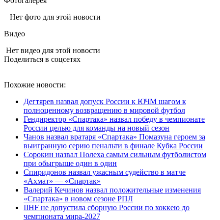
Фотогалерея
Нет фото для этой новости
Видео
Нет видео для этой новости
Поделиться в соцсетях
Похожие новости:
Дегтярев назвал допуск России к ЮЧМ шагом к
полноценному возвращению в мировой футбол
Гендиректор «Спартака» назвал победу в чемпионате
России целью для команды на новый сезон
Чанов назвал вратаря «Спартака» Помазуна героем за
выигранную серию пенальти в финале Кубка России
Сорокин назвал Полеха самым сильным футболистом
при обыгрыше один в один
Спиридонов назвал ужасным судейство в матче
«Ахмат» — «Спартак»
Валерий Кечинов назвал положительные изменения
«Спартака» в новом сезоне РПЛ
IIHF не допустила сборную России по хоккею до
чемпионата мира‑2027