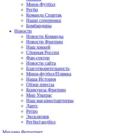
Мини-Футбол
Регби
Команда Спартак
Наши соперники
Бомбардиры
Новости
Новости Команды
Новости Фратрии
Наш хоккей
Сборная России
Фан-cектор
Новости сайта
Благотворительность
Мини-футбол/Пляжка
Наша История
Обзор прессы
Конкурсы Фратрии
Мир Ультрас
Наш магазин/партнеры
Дартс
Ретро
Эксклюзив
Регби/гандбол
Магазин
Фотоотчет