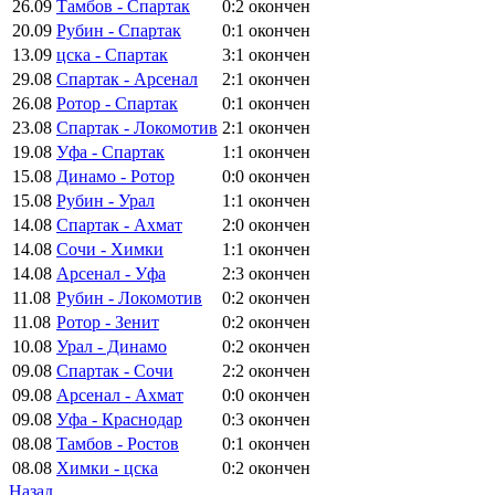
26.09
Тамбов - Спартак
0:2
окончен
20.09
Рубин - Спартак
0:1
окончен
13.09
цска - Спартак
3:1
окончен
29.08
Спартак - Арсенал
2:1
окончен
26.08
Ротор - Спартак
0:1
окончен
23.08
Спартак - Локомотив
2:1
окончен
19.08
Уфа - Спартак
1:1
окончен
15.08
Динамо - Ротор
0:0
окончен
15.08
Рубин - Урал
1:1
окончен
14.08
Спартак - Ахмат
2:0
окончен
14.08
Сочи - Химки
1:1
окончен
14.08
Арсенал - Уфа
2:3
окончен
11.08
Рубин - Локомотив
0:2
окончен
11.08
Ротор - Зенит
0:2
окончен
10.08
Урал - Динамо
0:2
окончен
09.08
Спартак - Сочи
2:2
окончен
09.08
Арсенал - Ахмат
0:0
окончен
09.08
Уфа - Краснодар
0:3
окончен
08.08
Тамбов - Ростов
0:1
окончен
08.08
Химки - цска
0:2
окончен
Назад