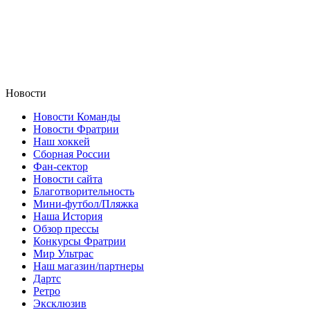
Новости
Новости Команды
Новости Фратрии
Наш хоккей
Сборная России
Фан-cектор
Новости сайта
Благотворительность
Мини-футбол/Пляжка
Наша История
Обзор прессы
Конкурсы Фратрии
Мир Ультрас
Наш магазин/партнеры
Дартс
Ретро
Эксклюзив