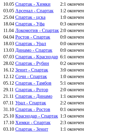
10.05
Спартак - Химки
2:1
окончен
03.05
Арсенал - Спартак
1:2
окончен
25.04
Спартак - цска
1:0
окончен
18.04
Спартак - Уфа
0:3
окончен
11.04
Локомотив - Спартак
2:0
окончен
04.04
Ростов - Спартак
0:0
окончен
18.03
Спартак - Урал
0:0
окончен
13.03
Динамо - Спартак
0:0
окончен
07.03
Спартак - Краснодар
6:1
окончен
28.02
Спартак - Рубин
0:2
окончен
16.12
Зенит - Спартак
3:0
окончен
12.12
Сочи - Спартак
1:0
окончен
05.12
Спартак - Тамбов
5:1
окончен
29.11
Спартак - Ротор
2:0
окончен
21.11
Спартак - Динамо
1:1
окончен
07.11
Урал - Спартак
2:2
окончен
31.10
Спартак - Ростов
0:1
окончен
25.10
Краснодар - Спартак
1:3
окончен
17.10
Химки - Спартак
2:3
окончен
03.10
Спартак - Зенит
1:1
окончен