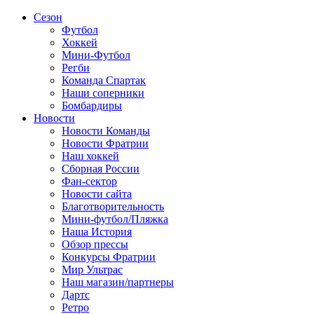
Сезон
Футбол
Хоккей
Мини-Футбол
Регби
Команда Спартак
Наши соперники
Бомбардиры
Новости
Новости Команды
Новости Фратрии
Наш хоккей
Сборная России
Фан-cектор
Новости сайта
Благотворительность
Мини-футбол/Пляжка
Наша История
Обзор прессы
Конкурсы Фратрии
Мир Ультрас
Наш магазин/партнеры
Дартс
Ретро