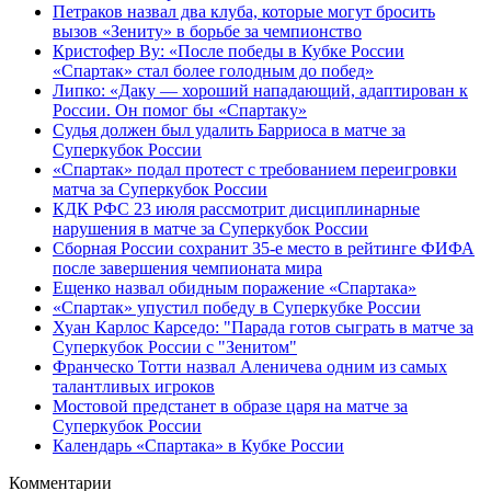
Петраков назвал два клуба, которые могут бросить
вызов «Зениту» в борьбе за чемпионство
Кристофер Ву: «После победы в Кубке России
«Спартак» стал более голодным до побед»
Липко: «Даку — хороший нападающий, адаптирован к
России. Он помог бы «Спартаку»
Судья должен был удалить Барриоса в матче за
Суперкубок России
«Спартак» подал протест с требованием переигровки
матча за Суперкубок России
КДК РФС 23 июля рассмотрит дисциплинарные
нарушения в матче за Суперкубок России
Сборная России сохранит 35-е место в рейтинге ФИФА
после завершения чемпионата мира
Ещенко назвал обидным поражение «Спартака»
«Спартак» упустил победу в Суперкубке России
Хуан Карлос Карседо: "Парада готов сыграть в матче за
Суперкубок России с "Зенитом"
Франческо Тотти назвал Аленичева одним из самых
талантливых игроков
Мостовой предстанет в образе царя на матче за
Суперкубок России
Календарь «Спартака» в Кубке России
Комментарии