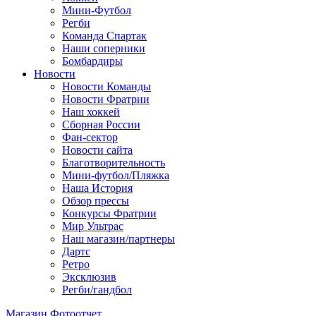
Мини-Футбол
Регби
Команда Спартак
Наши соперники
Бомбардиры
Новости
Новости Команды
Новости Фратрии
Наш хоккей
Сборная России
Фан-cектор
Новости сайта
Благотворительность
Мини-футбол/Пляжка
Наша История
Обзор прессы
Конкурсы Фратрии
Мир Ультрас
Наш магазин/партнеры
Дартс
Ретро
Эксклюзив
Регби/гандбол
Магазин
Фотоотчет