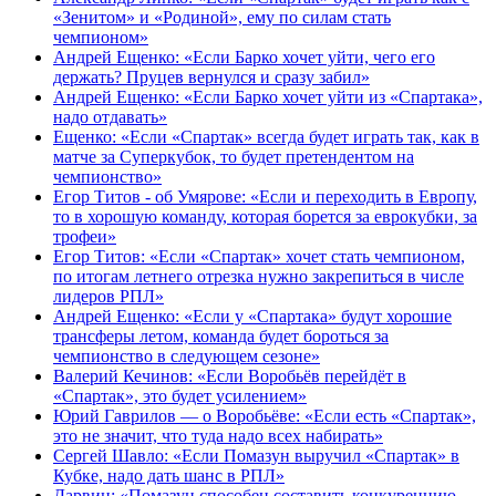
«Зенитом» и «Родиной», ему по силам стать
чемпионом»
Андрей Ещенко: «Если Барко хочет уйти, чего его
держать? Пруцев вернулся и сразу забил»
Андрей Ещенко: «Если Барко хочет уйти из «Спартака»,
надо отдавать»
Ещенко: «Если «Спартак» всегда будет играть так, как в
матче за Суперкубок, то будет претендентом на
чемпионство»
Егор Титов - об Умярове: «Если и переходить в Европу,
то в хорошую команду, которая борется за еврокубки, за
трофеи»
Егор Титов: «Если «Спартак» хочет стать чемпионом,
по итогам летнего отрезка нужно закрепиться в числе
лидеров РПЛ»
Андрей Ещенко: «Если у «Спартака» будут хорошие
трансферы летом, команда будет бороться за
чемпионство в следующем сезоне»
Валерий Кечинов: «Если Воробьёв перейдёт в
«Спартак», это будет усилением»
Юрий Гаврилов — о Воробьёве: «Если есть «Спартак»,
это не значит, что туда надо всех набирать»
Сергей Шавло: «Если Помазун выручил «Спартак» в
Кубке, надо дать шанс в РПЛ»
Дарвин: «Помазун способен составить конкуренцию