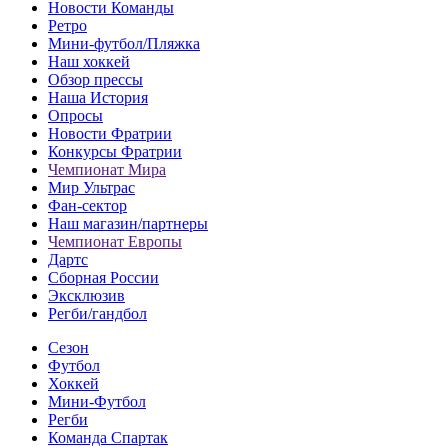
Новости Команды
Ретро
Мини-футбол/Пляжка
Наш хоккей
Обзор прессы
Наша История
Опросы
Новости Фратрии
Конкурсы Фратрии
Чемпионат Мира
Мир Ультрас
Фан-cектор
Наш магазин/партнеры
Чемпионат Европы
Дартс
Сборная России
Эксклюзив
Регби/гандбол
Сезон
Футбол
Хоккей
Мини-Футбол
Регби
Команда Спартак