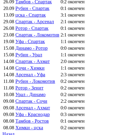
26.09
Тамбов - Спартак
0:2
окончен
20.09
Рубин - Спартак
0:1
окончен
13.09
цска - Спартак
3:1
окончен
29.08
Спартак - Арсенал
2:1
окончен
26.08
Ротор - Спартак
0:1
окончен
23.08
Спартак - Локомотив
2:1
окончен
19.08
Уфа - Спартак
1:1
окончен
15.08
Динамо - Ротор
0:0
окончен
15.08
Рубин - Урал
1:1
окончен
14.08
Спартак - Ахмат
2:0
окончен
14.08
Сочи - Химки
1:1
окончен
14.08
Арсенал - Уфа
2:3
окончен
11.08
Рубин - Локомотив
0:2
окончен
11.08
Ротор - Зенит
0:2
окончен
10.08
Урал - Динамо
0:2
окончен
09.08
Спартак - Сочи
2:2
окончен
09.08
Арсенал - Ахмат
0:0
окончен
09.08
Уфа - Краснодар
0:3
окончен
08.08
Тамбов - Ростов
0:1
окончен
08.08
Химки - цска
0:2
окончен
Назад