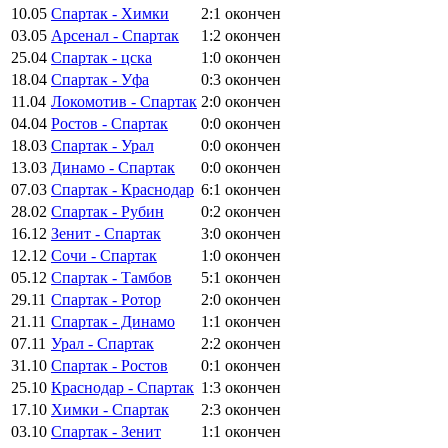
10.05
Спартак - Химки
2:1
окончен
03.05
Арсенал - Спартак
1:2
окончен
25.04
Спартак - цска
1:0
окончен
18.04
Спартак - Уфа
0:3
окончен
11.04
Локомотив - Спартак
2:0
окончен
04.04
Ростов - Спартак
0:0
окончен
18.03
Спартак - Урал
0:0
окончен
13.03
Динамо - Спартак
0:0
окончен
07.03
Спартак - Краснодар
6:1
окончен
28.02
Спартак - Рубин
0:2
окончен
16.12
Зенит - Спартак
3:0
окончен
12.12
Сочи - Спартак
1:0
окончен
05.12
Спартак - Тамбов
5:1
окончен
29.11
Спартак - Ротор
2:0
окончен
21.11
Спартак - Динамо
1:1
окончен
07.11
Урал - Спартак
2:2
окончен
31.10
Спартак - Ростов
0:1
окончен
25.10
Краснодар - Спартак
1:3
окончен
17.10
Химки - Спартак
2:3
окончен
03.10
Спартак - Зенит
1:1
окончен