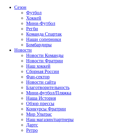
Сезон
Футбол
Хоккей
Мини-Футбол
Регби
Команда Спартак
Наши соперники
Бомбардиры
Новости
Новости Команды
Новости Фратрии
Наш хоккей
Сборная России
Фан-cектор
Новости сайта
Благотворительность
Мини-футбол/Пляжка
Наша История
Обзор прессы
Конкурсы Фратрии
Мир Ультрас
Наш магазин/партнеры
Дартс
Ретро