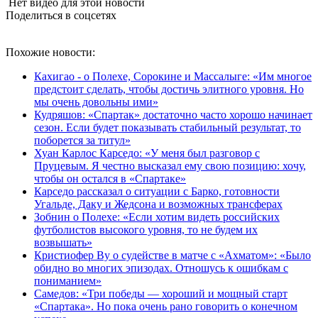
Нет видео для этой новости
Поделиться в соцсетях
Похожие новости:
Кахигао - о Полехе, Сорокине и Массалыге: «Им многое
предстоит сделать, чтобы достичь элитного уровня. Но
мы очень довольны ими»
Кудряшов: «Спартак» достаточно часто хорошо начинает
сезон. Если будет показывать стабильный результат, то
поборется за титул»
Хуан Карлос Карседо: «У меня был разговор с
Пруцевым. Я честно высказал ему свою позицию: хочу,
чтобы он остался в «Спартаке»
Карседо рассказал о ситуации с Барко, готовности
Угальде, Даку и Жедсона и возможных трансферах
Зобнин о Полехе: «Если хотим видеть российских
футболистов высокого уровня, то не будем их
возвышать»
Кристиофер Ву о судействе в матче с «Ахматом»: «Было
обидно во многих эпизодах. Отношусь к ошибкам с
пониманием»
Самедов: «Три победы — хороший и мощный старт
«Спартака». Но пока очень рано говорить о конечном