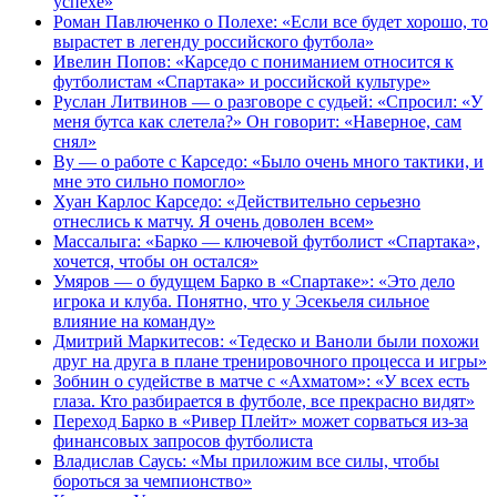
успехе»
Роман Павлюченко о Полехе: «Если все будет хорошо, то
вырастет в легенду российского футбола»
Ивелин Попов: «Карседо с пониманием относится к
футболистам «Спартака» и российской культуре»
Руслан Литвинов — о разговоре с судьей: «Спросил: «У
меня бутса как слетела?» Он говорит: «Наверное, сам
снял»
Ву — о работе с Карседо: «Было очень много тактики, и
мне это сильно помогло»
Хуан Карлос Карседо: «Действительно серьезно
отнеслись к матчу. Я очень доволен всем»
Массалыга: «Барко — ключевой футболист «Спартака»,
хочется, чтобы он остался»
Умяров — о будущем Барко в «Спартаке»: «Это дело
игрока и клуба. Понятно, что у Эсекьеля сильное
влияние на команду»
Дмитрий Маркитесов: «Тедеско и Ваноли были похожи
друг на друга в плане тренировочного процесса и игры»
Зобнин о судействе в матче с «Ахматом»: «У всех есть
глаза. Кто разбирается в футболе, все прекрасно видят»
Переход Барко в «Ривер Плейт» может сорваться из‑за
финансовых запросов футболиста
Владислав Саусь: «Мы приложим все силы, чтобы
бороться за чемпионство»