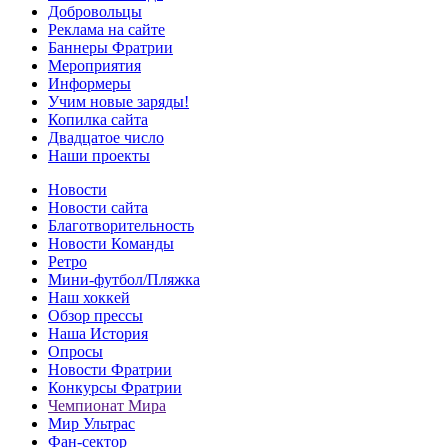
Добровольцы
Реклама на сайте
Баннеры Фратрии
Мероприятия
Информеры
Учим новые заряды!
Копилка сайта
Двадцатое число
Наши проекты
Новости
Новости сайта
Благотворительность
Новости Команды
Ретро
Мини-футбол/Пляжка
Наш хоккей
Обзор прессы
Наша История
Опросы
Новости Фратрии
Конкурсы Фратрии
Чемпионат Мира
Мир Ультрас
Фан-cектор