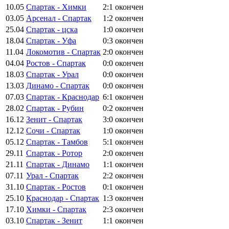
10.05
Спартак - Химки
2:1
окончен
03.05
Арсенал - Спартак
1:2
окончен
25.04
Спартак - цска
1:0
окончен
18.04
Спартак - Уфа
0:3
окончен
11.04
Локомотив - Спартак
2:0
окончен
04.04
Ростов - Спартак
0:0
окончен
18.03
Спартак - Урал
0:0
окончен
13.03
Динамо - Спартак
0:0
окончен
07.03
Спартак - Краснодар
6:1
окончен
28.02
Спартак - Рубин
0:2
окончен
16.12
Зенит - Спартак
3:0
окончен
12.12
Сочи - Спартак
1:0
окончен
05.12
Спартак - Тамбов
5:1
окончен
29.11
Спартак - Ротор
2:0
окончен
21.11
Спартак - Динамо
1:1
окончен
07.11
Урал - Спартак
2:2
окончен
31.10
Спартак - Ростов
0:1
окончен
25.10
Краснодар - Спартак
1:3
окончен
17.10
Химки - Спартак
2:3
окончен
03.10
Спартак - Зенит
1:1
окончен