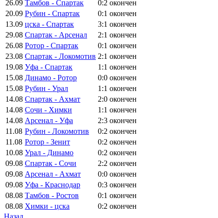
26.09
Тамбов - Спартак
0:2
окончен
20.09
Рубин - Спартак
0:1
окончен
13.09
цска - Спартак
3:1
окончен
29.08
Спартак - Арсенал
2:1
окончен
26.08
Ротор - Спартак
0:1
окончен
23.08
Спартак - Локомотив
2:1
окончен
19.08
Уфа - Спартак
1:1
окончен
15.08
Динамо - Ротор
0:0
окончен
15.08
Рубин - Урал
1:1
окончен
14.08
Спартак - Ахмат
2:0
окончен
14.08
Сочи - Химки
1:1
окончен
14.08
Арсенал - Уфа
2:3
окончен
11.08
Рубин - Локомотив
0:2
окончен
11.08
Ротор - Зенит
0:2
окончен
10.08
Урал - Динамо
0:2
окончен
09.08
Спартак - Сочи
2:2
окончен
09.08
Арсенал - Ахмат
0:0
окончен
09.08
Уфа - Краснодар
0:3
окончен
08.08
Тамбов - Ростов
0:1
окончен
08.08
Химки - цска
0:2
окончен
Назад