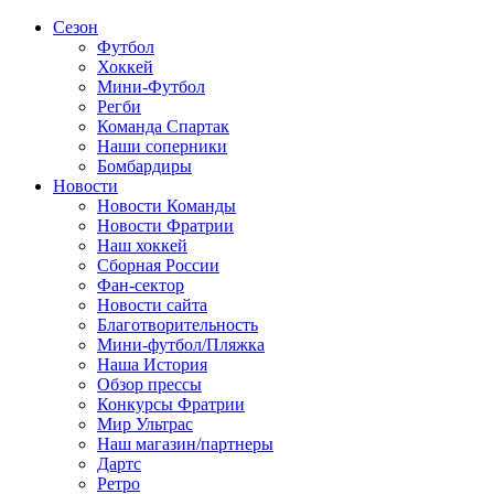
Сезон
Футбол
Хоккей
Мини-Футбол
Регби
Команда Спартак
Наши соперники
Бомбардиры
Новости
Новости Команды
Новости Фратрии
Наш хоккей
Сборная России
Фан-cектор
Новости сайта
Благотворительность
Мини-футбол/Пляжка
Наша История
Обзор прессы
Конкурсы Фратрии
Мир Ультрас
Наш магазин/партнеры
Дартс
Ретро