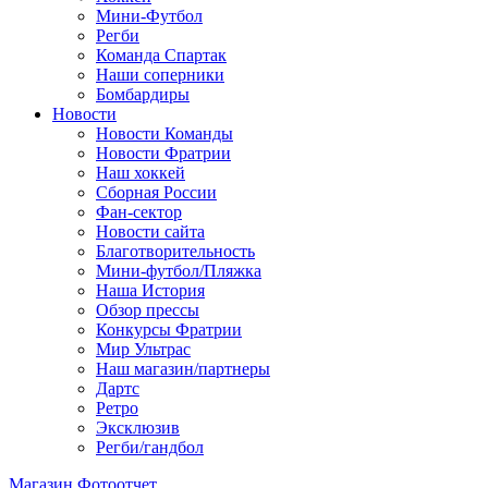
Мини-Футбол
Регби
Команда Спартак
Наши соперники
Бомбардиры
Новости
Новости Команды
Новости Фратрии
Наш хоккей
Сборная России
Фан-cектор
Новости сайта
Благотворительность
Мини-футбол/Пляжка
Наша История
Обзор прессы
Конкурсы Фратрии
Мир Ультрас
Наш магазин/партнеры
Дартс
Ретро
Эксклюзив
Регби/гандбол
Магазин
Фотоотчет