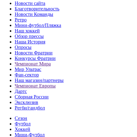
Новости сайта
Благотворительность
Новости Команды
Ретро
Мини-футбол/Пляжка
Наш хоккей
Обзор прессы
Наша История
Опросы
Новости Фратрии
Конкурсы Фратрии
Чемпионат Мира
Мир Ультрас
Фан-cектор
Наш магазин/партнеры
Чемпионат Европы
Дартс
Сборная России
Эксклюзив
Регби/гандбол
Сезон
Футбол
Хоккей
Мини-Футбол