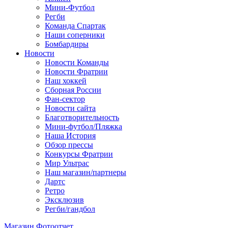
Мини-Футбол
Регби
Команда Спартак
Наши соперники
Бомбардиры
Новости
Новости Команды
Новости Фратрии
Наш хоккей
Сборная России
Фан-cектор
Новости сайта
Благотворительность
Мини-футбол/Пляжка
Наша История
Обзор прессы
Конкурсы Фратрии
Мир Ультрас
Наш магазин/партнеры
Дартс
Ретро
Эксклюзив
Регби/гандбол
Магазин
Фотоотчет