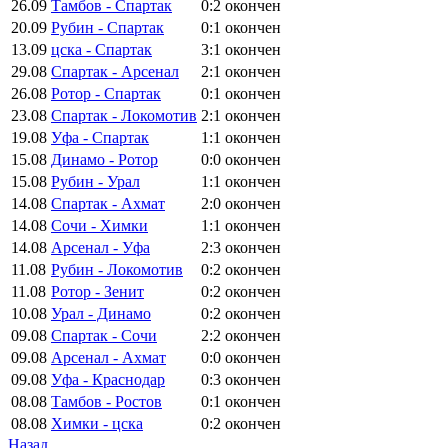
26.09
Тамбов - Спартак
0:2
окончен
20.09
Рубин - Спартак
0:1
окончен
13.09
цска - Спартак
3:1
окончен
29.08
Спартак - Арсенал
2:1
окончен
26.08
Ротор - Спартак
0:1
окончен
23.08
Спартак - Локомотив
2:1
окончен
19.08
Уфа - Спартак
1:1
окончен
15.08
Динамо - Ротор
0:0
окончен
15.08
Рубин - Урал
1:1
окончен
14.08
Спартак - Ахмат
2:0
окончен
14.08
Сочи - Химки
1:1
окончен
14.08
Арсенал - Уфа
2:3
окончен
11.08
Рубин - Локомотив
0:2
окончен
11.08
Ротор - Зенит
0:2
окончен
10.08
Урал - Динамо
0:2
окончен
09.08
Спартак - Сочи
2:2
окончен
09.08
Арсенал - Ахмат
0:0
окончен
09.08
Уфа - Краснодар
0:3
окончен
08.08
Тамбов - Ростов
0:1
окончен
08.08
Химки - цска
0:2
окончен
Назад