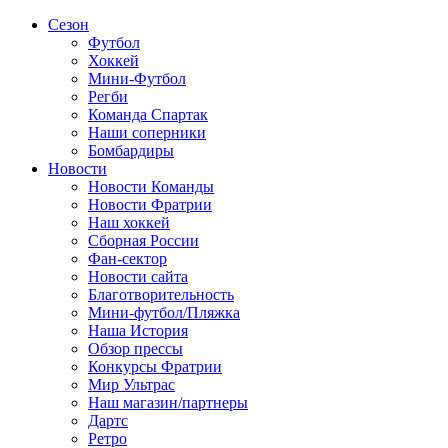
Сезон
Футбол
Хоккей
Мини-Футбол
Регби
Команда Спартак
Наши соперники
Бомбардиры
Новости
Новости Команды
Новости Фратрии
Наш хоккей
Сборная России
Фан-cектор
Новости сайта
Благотворительность
Мини-футбол/Пляжка
Наша История
Обзор прессы
Конкурсы Фратрии
Мир Ультрас
Наш магазин/партнеры
Дартс
Ретро