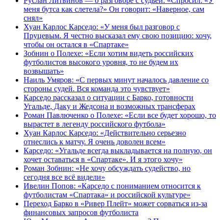
Руслан Литвинов — о разговоре с судьей: «Спросил: «У
меня бутса как слетела?» Он говорит: «Наверное, сам
снял»
Хуан Карлос Карседо: «У меня был разговор с
Пруцевым. Я честно высказал ему свою позицию: хочу,
чтобы он остался в «Спартаке»
Зобнин о Полехе: «Если хотим видеть российских
футболистов высокого уровня, то не будем их
возвышать»
Наиль Умяров: «С первых минут началось давление со
стороны судей. Вся команда это чувствует»
Карседо рассказал о ситуации с Барко, готовности
Угальде, Даку и Жедсона и возможных трансферах
Роман Павлюченко о Полехе: «Если все будет хорошо, то
вырастет в легенду российского футбола»
Хуан Карлос Карседо: «Действительно серьезно
отнеслись к матчу. Я очень доволен всем»
Карседо: «Угальде всегда выкладывается на полную, он
хочет оставаться в «Спартаке». И я этого хочу»
Роман Зобнин: «Не хочу обсуждать судейство, но
сегодня все всё видели»
Ивелин Попов: «Карседо с пониманием относится к
футболистам «Спартака» и российской культуре»
Переход Барко в «Ривер Плейт» может сорваться из‑за
финансовых запросов футболиста