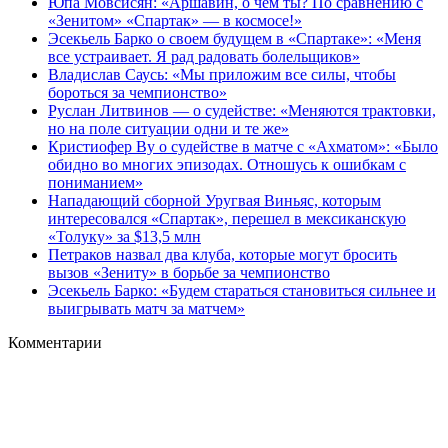
Юпа Мовсисян: «Аршавин, о чем ты? По сравнению с
«Зенитом» «Спартак» — в космосе!»
Эсекьель Барко о своем будущем в «Спартаке»: «Меня
все устраивает. Я рад радовать болельщиков»
Владислав Саусь: «Мы приложим все силы, чтобы
бороться за чемпионство»
Руслан Литвинов — о судействе: «Меняются трактовки,
но на поле ситуации одни и те же»
Кристиофер Ву о судействе в матче с «Ахматом»: «Было
обидно во многих эпизодах. Отношусь к ошибкам с
пониманием»
Нападающий сборной Уругвая Виньяс, которым
интересовался «Спартак», перешел в мексиканскую
«Толуку» за $13,5 млн
Петраков назвал два клуба, которые могут бросить
вызов «Зениту» в борьбе за чемпионство
Эсекьель Барко: «Будем стараться становиться сильнее и
выигрывать матч за матчем»
Комментарии