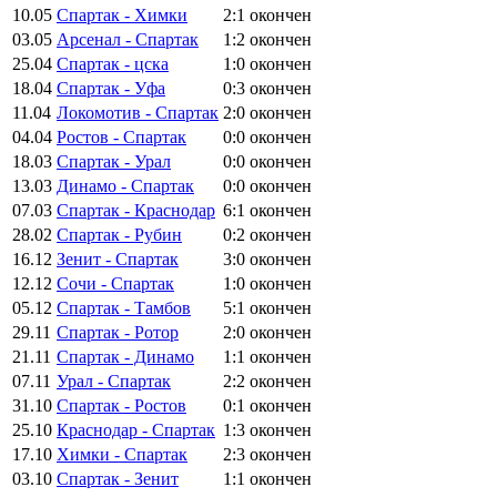
10.05
Спартак - Химки
2:1
окончен
03.05
Арсенал - Спартак
1:2
окончен
25.04
Спартак - цска
1:0
окончен
18.04
Спартак - Уфа
0:3
окончен
11.04
Локомотив - Спартак
2:0
окончен
04.04
Ростов - Спартак
0:0
окончен
18.03
Спартак - Урал
0:0
окончен
13.03
Динамо - Спартак
0:0
окончен
07.03
Спартак - Краснодар
6:1
окончен
28.02
Спартак - Рубин
0:2
окончен
16.12
Зенит - Спартак
3:0
окончен
12.12
Сочи - Спартак
1:0
окончен
05.12
Спартак - Тамбов
5:1
окончен
29.11
Спартак - Ротор
2:0
окончен
21.11
Спартак - Динамо
1:1
окончен
07.11
Урал - Спартак
2:2
окончен
31.10
Спартак - Ростов
0:1
окончен
25.10
Краснодар - Спартак
1:3
окончен
17.10
Химки - Спартак
2:3
окончен
03.10
Спартак - Зенит
1:1
окончен