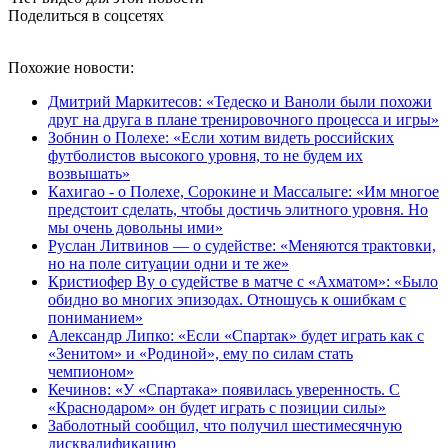
Поделиться в соцсетях
Похожие новости:
Дмитрий Маркитесов: «Тедеско и Ваноли были похожи
друг на друга в плане тренировочного процесса и игры»
Зобнин о Полехе: «Если хотим видеть российских
футболистов высокого уровня, то не будем их
возвышать»
Кахигао - о Полехе, Сорокине и Массалыге: «Им многое
предстоит сделать, чтобы достичь элитного уровня. Но
мы очень довольны ими»
Руслан Литвинов — о судействе: «Меняются трактовки,
но на поле ситуации одни и те же»
Кристиофер Ву о судействе в матче с «Ахматом»: «Было
обидно во многих эпизодах. Отношусь к ошибкам с
пониманием»
Александр Липко: «Если «Спартак» будет играть как с
«Зенитом» и «Родиной», ему по силам стать
чемпионом»
Кечинов: «У «Спартака» появилась уверенность. С
«Краснодаром» он будет играть с позиции силы»
Заболотный сообщил, что получил шестимесячную
дисквалификацию