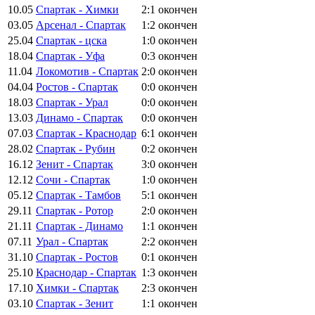
10.05
Спартак - Химки
2:1
окончен
03.05
Арсенал - Спартак
1:2
окончен
25.04
Спартак - цска
1:0
окончен
18.04
Спартак - Уфа
0:3
окончен
11.04
Локомотив - Спартак
2:0
окончен
04.04
Ростов - Спартак
0:0
окончен
18.03
Спартак - Урал
0:0
окончен
13.03
Динамо - Спартак
0:0
окончен
07.03
Спартак - Краснодар
6:1
окончен
28.02
Спартак - Рубин
0:2
окончен
16.12
Зенит - Спартак
3:0
окончен
12.12
Сочи - Спартак
1:0
окончен
05.12
Спартак - Тамбов
5:1
окончен
29.11
Спартак - Ротор
2:0
окончен
21.11
Спартак - Динамо
1:1
окончен
07.11
Урал - Спартак
2:2
окончен
31.10
Спартак - Ростов
0:1
окончен
25.10
Краснодар - Спартак
1:3
окончен
17.10
Химки - Спартак
2:3
окончен
03.10
Спартак - Зенит
1:1
окончен