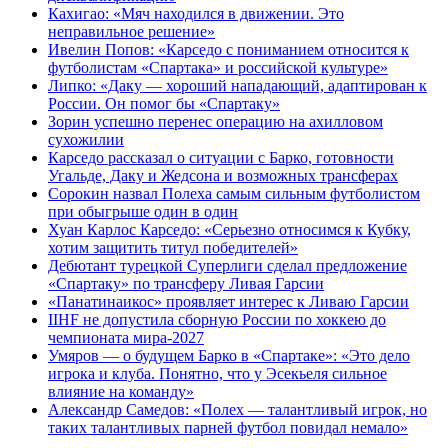
Кахигао: «Мяч находился в движении. Это
неправильное решение»
Ивелин Попов: «Карседо с пониманием относится к
футболистам «Спартака» и российской культуре»
Липко: «Даку — хороший нападающий, адаптирован к
России. Он помог бы «Спартаку»
Зорин успешно перенес операцию на ахилловом
сухожилии
Карседо рассказал о ситуации с Барко, готовности
Угальде, Даку и Жедсона и возможных трансферах
Сорокин назвал Полеха самым сильным футболистом
при обыгрыше один в один
Хуан Карлос Карседо: «Серьезно относимся к Кубку,
хотим защитить титул победителей»
Дебютант турецкой Суперлиги сделал предложение
«Спартаку» по трансферу Ливая Гарсии
«Панатинаикос» проявляет интерес к Ливаю Гарсии
IIHF не допустила сборную России по хоккею до
чемпионата мира‑2027
Умяров — о будущем Барко в «Спартаке»: «Это дело
игрока и клуба. Понятно, что у Эсекьеля сильное
влияние на команду»
Александр Самедов: «Полех — талантливый игрок, но
таких талантливых парней футбол повидал немало»