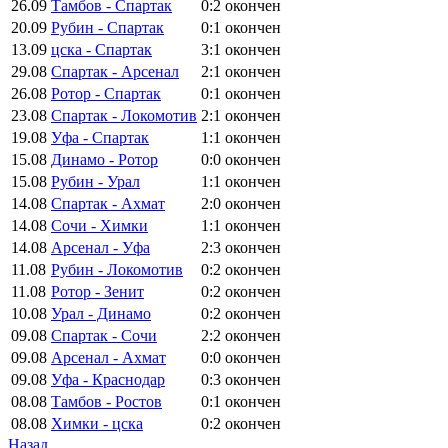
26.09
Тамбов - Спартак
0:2
окончен
20.09
Рубин - Спартак
0:1
окончен
13.09
цска - Спартак
3:1
окончен
29.08
Спартак - Арсенал
2:1
окончен
26.08
Ротор - Спартак
0:1
окончен
23.08
Спартак - Локомотив
2:1
окончен
19.08
Уфа - Спартак
1:1
окончен
15.08
Динамо - Ротор
0:0
окончен
15.08
Рубин - Урал
1:1
окончен
14.08
Спартак - Ахмат
2:0
окончен
14.08
Сочи - Химки
1:1
окончен
14.08
Арсенал - Уфа
2:3
окончен
11.08
Рубин - Локомотив
0:2
окончен
11.08
Ротор - Зенит
0:2
окончен
10.08
Урал - Динамо
0:2
окончен
09.08
Спартак - Сочи
2:2
окончен
09.08
Арсенал - Ахмат
0:0
окончен
09.08
Уфа - Краснодар
0:3
окончен
08.08
Тамбов - Ростов
0:1
окончен
08.08
Химки - цска
0:2
окончен
Назад