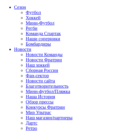
Сезон
Футбол
Хоккей
Мини-Футбол
Регби
Команда Спартак
Наши соперники
Бомбардиры
Новости
Новости Команды
Новости Фратрии
Наш хоккей
Сборная России
Фан-cектор
Новости сайта
Благотворительность
Мини-футбол/Пляжка
Наша История
Обзор прессы
Конкурсы Фратрии
Мир Ультрас
Наш магазин/партнеры
Дартс
Ретро