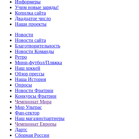
Информеры
Учим новые заряды!
Копилка сайта
Двадцатое число
Наши проекты
Новости
Новости сайта
Благотворительность
Новости Команды
Ретро
Мини-футбол/Пляжка
Наш хоккей
Обзор прессы
Наша История
Опросы
Новости Фратрии
Конкурсы Фратрии
Чемпионат Мира
Мир Ультрас
Фан-cектор
Наш магазин/партнеры
Чемпионат Европы
Дартс
Сборная России