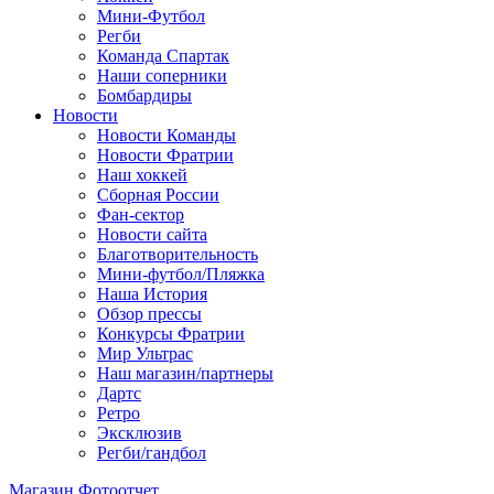
Мини-Футбол
Регби
Команда Спартак
Наши соперники
Бомбардиры
Новости
Новости Команды
Новости Фратрии
Наш хоккей
Сборная России
Фан-cектор
Новости сайта
Благотворительность
Мини-футбол/Пляжка
Наша История
Обзор прессы
Конкурсы Фратрии
Мир Ультрас
Наш магазин/партнеры
Дартс
Ретро
Эксклюзив
Регби/гандбол
Магазин
Фотоотчет