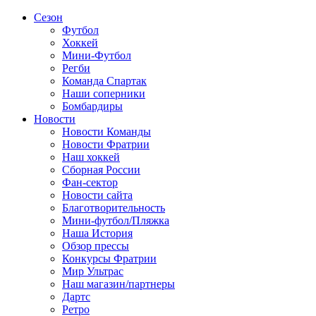
Сезон
Футбол
Хоккей
Мини-Футбол
Регби
Команда Спартак
Наши соперники
Бомбардиры
Новости
Новости Команды
Новости Фратрии
Наш хоккей
Сборная России
Фан-cектор
Новости сайта
Благотворительность
Мини-футбол/Пляжка
Наша История
Обзор прессы
Конкурсы Фратрии
Мир Ультрас
Наш магазин/партнеры
Дартс
Ретро