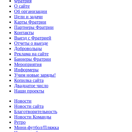
Фратрия
О сайте
Об организации
Цели и задачи
Карты Фратрии
Партнеры Фратрии
Контакты
Выезд с Фратрией
Отчеты о выезде
Добровольцы
Реклама на сайте
Баннеры Фратрии
Мероприятия
Информеры
Учим новые заряды!
Копилка сайта
Двадцатое число
Наши проекты
Новости
Новости сайта
Благотворительность
Новости Команды
Ретро
Мини-футбол/Пляжка