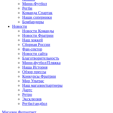
Мини-Футбол
Регби
Команда Спартак
Наши соперники
Бомбардиры
Новости
Новости Команды
Новости Фратрии
Наш хоккей
Сборная России
Фан-cектор
Новости сайта
Благотворительность
Мини-футбол/Пляжка
Наша История
Обзор прессы
Конкурсы Фратрии
Мир Ультрас
Наш магазин/партнеры
Дартс
Ретро
Эксклюзив
Регби/гандбол
Магазин
Фотоотчет