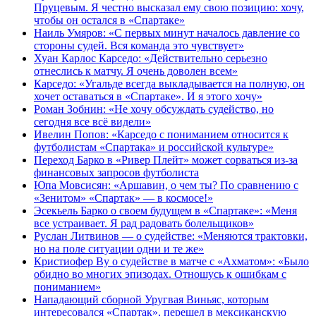
Пруцевым. Я честно высказал ему свою позицию: хочу,
чтобы он остался в «Спартаке»
Наиль Умяров: «С первых минут началось давление со
стороны судей. Вся команда это чувствует»
Хуан Карлос Карседо: «Действительно серьезно
отнеслись к матчу. Я очень доволен всем»
Карседо: «Угальде всегда выкладывается на полную, он
хочет оставаться в «Спартаке». И я этого хочу»
Роман Зобнин: «Не хочу обсуждать судейство, но
сегодня все всё видели»
Ивелин Попов: «Карседо с пониманием относится к
футболистам «Спартака» и российской культуре»
Переход Барко в «Ривер Плейт» может сорваться из‑за
финансовых запросов футболиста
Юпа Мовсисян: «Аршавин, о чем ты? По сравнению с
«Зенитом» «Спартак» — в космосе!»
Эсекьель Барко о своем будущем в «Спартаке»: «Меня
все устраивает. Я рад радовать болельщиков»
Руслан Литвинов — о судействе: «Меняются трактовки,
но на поле ситуации одни и те же»
Кристиофер Ву о судействе в матче с «Ахматом»: «Было
обидно во многих эпизодах. Отношусь к ошибкам с
пониманием»
Нападающий сборной Уругвая Виньяс, которым
интересовался «Спартак», перешел в мексиканскую