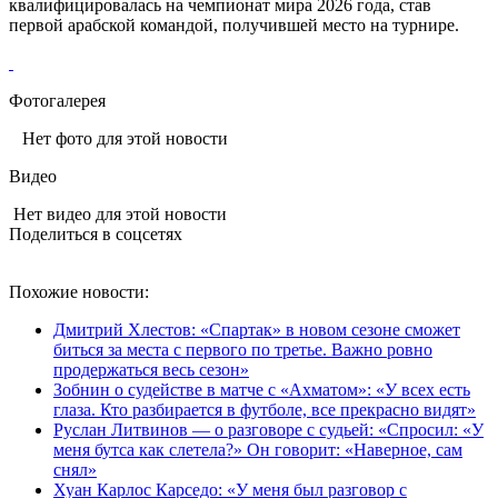
квалифицировалась на чемпионат мира 2026 года, став
первой арабской командой, получившей место на турнире.
Фотогалерея
Нет фото для этой новости
Видео
Нет видео для этой новости
Поделиться в соцсетях
Похожие новости:
Дмитрий Хлестов: «Спартак» в новом сезоне сможет
биться за места с первого по третье. Важно ровно
продержаться весь сезон»
Зобнин о судействе в матче с «Ахматом»: «У всех есть
глаза. Кто разбирается в футболе, все прекрасно видят»
Руслан Литвинов — о разговоре с судьей: «Спросил: «У
меня бутса как слетела?» Он говорит: «Наверное, сам
снял»
Хуан Карлос Карседо: «У меня был разговор с