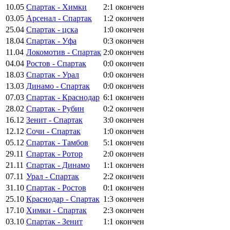
10.05
Спартак - Химки
2:1
окончен
03.05
Арсенал - Спартак
1:2
окончен
25.04
Спартак - цска
1:0
окончен
18.04
Спартак - Уфа
0:3
окончен
11.04
Локомотив - Спартак
2:0
окончен
04.04
Ростов - Спартак
0:0
окончен
18.03
Спартак - Урал
0:0
окончен
13.03
Динамо - Спартак
0:0
окончен
07.03
Спартак - Краснодар
6:1
окончен
28.02
Спартак - Рубин
0:2
окончен
16.12
Зенит - Спартак
3:0
окончен
12.12
Сочи - Спартак
1:0
окончен
05.12
Спартак - Тамбов
5:1
окончен
29.11
Спартак - Ротор
2:0
окончен
21.11
Спартак - Динамо
1:1
окончен
07.11
Урал - Спартак
2:2
окончен
31.10
Спартак - Ростов
0:1
окончен
25.10
Краснодар - Спартак
1:3
окончен
17.10
Химки - Спартак
2:3
окончен
03.10
Спартак - Зенит
1:1
окончен