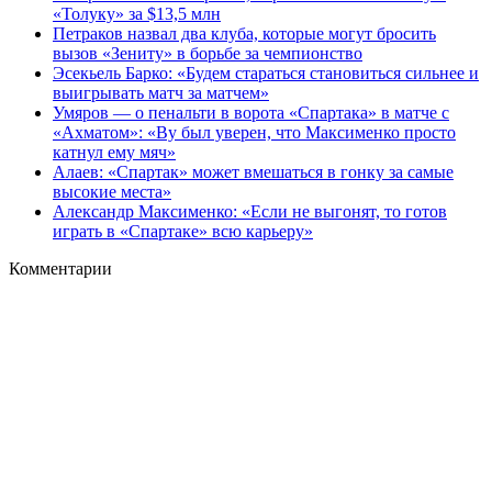
«Толуку» за $13,5 млн
Петраков назвал два клуба, которые могут бросить
вызов «Зениту» в борьбе за чемпионство
Эсекьель Барко: «Будем стараться становиться сильнее и
выигрывать матч за матчем»
Умяров — о пенальти в ворота «Спартака» в матче с
«Ахматом»: «Ву был уверен, что Максименко просто
катнул ему мяч»
Алаев: «Спартак» может вмешаться в гонку за самые
высокие места»
Александр Максименко: «Если не выгонят, то готов
играть в «Спартаке» всю карьеру»
Комментарии