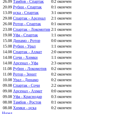
26.09
Тамбов - Спартак
0:2
окончен
20.09
Рубин - Спартак
0:1
окончен
13.09
цска - Спартак
3:1
окончен
29.08
Спартак - Арсенал
2:1
окончен
26.08
Ротор - Спартак
0:1
окончен
23.08
Спартак - Локомотив
2:1
окончен
19.08
Уфа - Спартак
1:1
окончен
15.08
Динамо - Ротор
0:0
окончен
15.08
Рубин - Урал
1:1
окончен
14.08
Спартак - Ахмат
2:0
окончен
14.08
Сочи - Химки
1:1
окончен
14.08
Арсенал - Уфа
2:3
окончен
11.08
Рубин - Локомотив
0:2
окончен
11.08
Ротор - Зенит
0:2
окончен
10.08
Урал - Динамо
0:2
окончен
09.08
Спартак - Сочи
2:2
окончен
09.08
Арсенал - Ахмат
0:0
окончен
09.08
Уфа - Краснодар
0:3
окончен
08.08
Тамбов - Ростов
0:1
окончен
08.08
Химки - цска
0:2
окончен
Назад