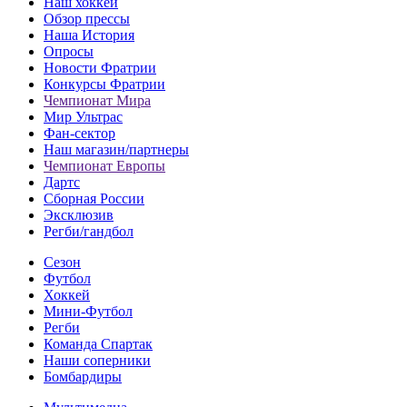
Наш хоккей
Обзор прессы
Наша История
Опросы
Новости Фратрии
Конкурсы Фратрии
Чемпионат Мира
Мир Ультрас
Фан-cектор
Наш магазин/партнеры
Чемпионат Европы
Дартс
Сборная России
Эксклюзив
Регби/гандбол
Сезон
Футбол
Хоккей
Мини-Футбол
Регби
Команда Спартак
Наши соперники
Бомбардиры