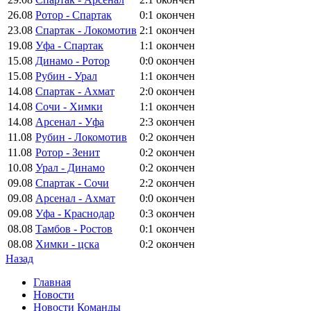
26.08
Ротор - Спартак
0:1
окончен
23.08
Спартак - Локомотив
2:1
окончен
19.08
Уфа - Спартак
1:1
окончен
15.08
Динамо - Ротор
0:0
окончен
15.08
Рубин - Урал
1:1
окончен
14.08
Спартак - Ахмат
2:0
окончен
14.08
Сочи - Химки
1:1
окончен
14.08
Арсенал - Уфа
2:3
окончен
11.08
Рубин - Локомотив
0:2
окончен
11.08
Ротор - Зенит
0:2
окончен
10.08
Урал - Динамо
0:2
окончен
09.08
Спартак - Сочи
2:2
окончен
09.08
Арсенал - Ахмат
0:0
окончен
09.08
Уфа - Краснодар
0:3
окончен
08.08
Тамбов - Ростов
0:1
окончен
08.08
Химки - цска
0:2
окончен
Назад
Главная
Новости
Новости Команды