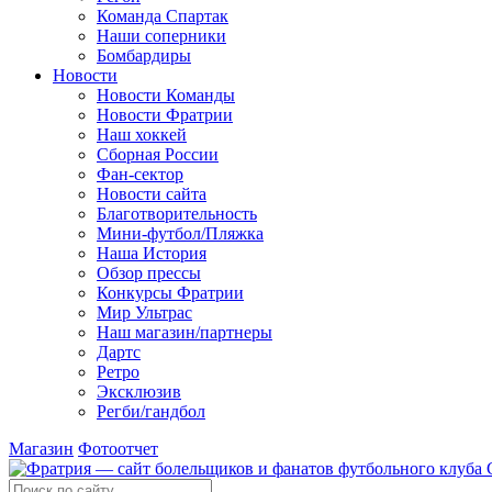
Команда Спартак
Наши соперники
Бомбардиры
Новости
Новости Команды
Новости Фратрии
Наш хоккей
Сборная России
Фан-cектор
Новости сайта
Благотворительность
Мини-футбол/Пляжка
Наша История
Обзор прессы
Конкурсы Фратрии
Мир Ультрас
Наш магазин/партнеры
Дартс
Ретро
Эксклюзив
Регби/гандбол
Магазин
Фотоотчет