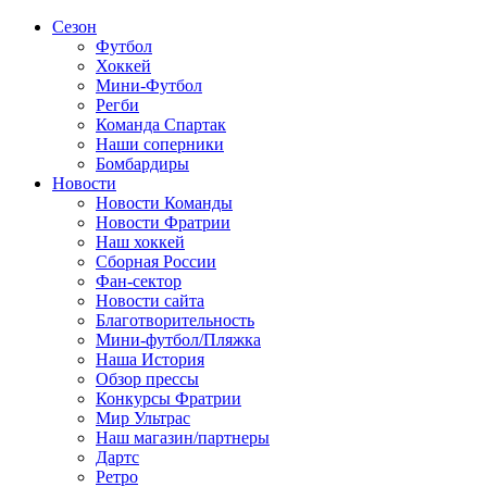
Сезон
Футбол
Хоккей
Мини-Футбол
Регби
Команда Спартак
Наши соперники
Бомбардиры
Новости
Новости Команды
Новости Фратрии
Наш хоккей
Сборная России
Фан-cектор
Новости сайта
Благотворительность
Мини-футбол/Пляжка
Наша История
Обзор прессы
Конкурсы Фратрии
Мир Ультрас
Наш магазин/партнеры
Дартс
Ретро